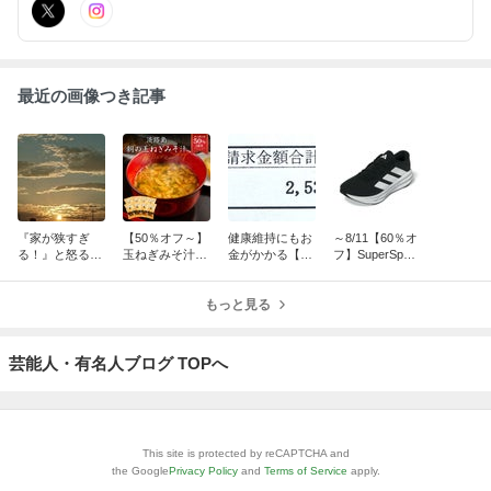
直し。
最近の画像つき記事
『家が狭すぎ
【50％オフ～】
健康維持にもお
～8/11【60％オ
る！』と怒る中
玉ねぎみそ汁、
金がかかる【歯
フ】SuperSport
3次男。発達グ
明太高菜、ブレ
のメンテナン
sXEBIO｜プー
レーの子の子育
ッドデニッシ
ス】再び行って
マ、ニューバラ
てに悩む…長い
ュ、乳製品福
もっと見る
きました。年間
ンス、adidas他
長い夏休み
袋、無添加マン
1万円の支出と
ゴー、サーモン
一生ものの歯
芸能人・有名人ブログ TOPへ
This site is protected by reCAPTCHA and
the Google
Privacy Policy
and
Terms of Service
apply.