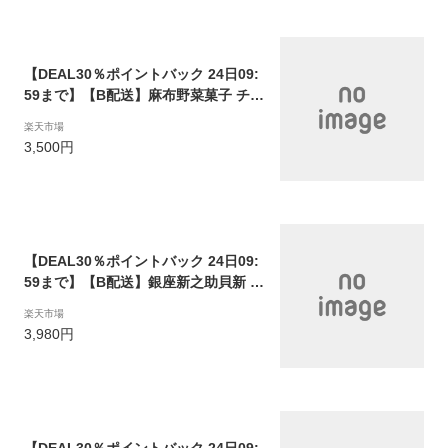
【DEAL30％ポイントバック 24日09:
59まで】【B配送】麻布野菜菓子 チッ
プス・豆菓子セット 送料無料 野菜 果
楽天市場
物 チップス 高級 有名店 スイーツ ギ
3,500円
フト 詰め合わせ 贈り物 おつまみ 差し
入れ 手土産 可愛い プレゼント ブラン
ド 敬老 敬老の日 おかし おばあちゃん
感謝
【DEAL30％ポイントバック 24日09:
59まで】【B配送】銀座新之助貝新 楽
天限定 こだわりの銀座貝新の和惣菜
楽天市場
セット ギフト お惣菜 銀座 老舗 日本
3,980円
食 贈り物 プレゼント 送料無料 おつま
み 料亭 敬老 敬老の日 おばあちゃん
感謝