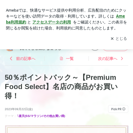
50％ポイントバック～【Premium Food Select】名店の商品が
お買い得！ | パート主婦＊なつの節約ブログ＊低収入でも心豊
アプリをダウンロードして
ブログの更新通知
を受け取りまし
開く
かな暮らし
ょう。
パート主婦＊なつの節約ブログ＊低
フォロー
収入でも心豊かな暮らし
前の記事へ
一覧
次の記事へ
50％ポイントバック～【Premium
Food Select】名店の商品がお買い
得！
2023年09月22日(金)
テーマ：
└楽天(SS/マラソン/その他お買い得)