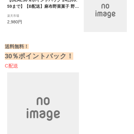
【DEAL30％ポイントバック 24日09:
59まで】【B配送】麻布野菜菓子 野菜
のフィナンシェ6個セット 送料無料 野
楽天市場
菜 果物 チップス 高級 有名店 スイー
2,980円
ツ ギフト 詰め合わせ 職場 贈り物 お
つまみ 手土産 可愛い プレゼント ブラ
ンド 敬老 おかし おばあちゃん 感謝
送料無料！
30％ポイントバック！
C配送