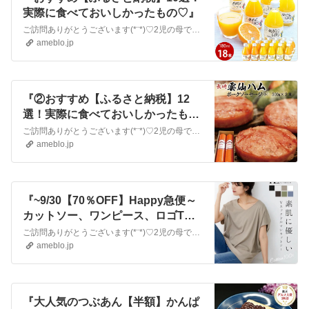
実際に食べておいしかったもの♡』
ご訪問ありがとうございます(*¨*)♡2児の母でパート主婦のなつと申します。2馬力で世帯月収27~30万円の4人家族です。老後資金や進学資金の貯蓄頑張ります！…
ameblo.jp
『②おすすめ【ふるさと納税】12
選！実際に食べておいしかったもの
♡』
ご訪問ありがとうございます(*¨*)♡2児の母でパート主婦のなつと申します。2馬力で世帯月収27~30万円の4人家族です。老後資金や進学資金の貯蓄頑張ります！…
ameblo.jp
『~9/30【70％OFF】Happy急便～
カットソー、ワンピース、ロゴT、
ワイドパンツなど』
ご訪問ありがとうございます(*¨*)♡2児の母でパート主婦のなつと申します。2馬力で世帯月収27~30万円の4人家族です。老後資金や進学資金の貯蓄頑張ります！…
ameblo.jp
『大人気のつぶあん【半額】かんぱ