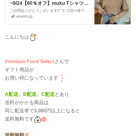
~9/24【60％オフ】muku Tシャツ、
パンツ、ブラウス』
ご訪問ありがとうございます(*¨*)♡2児の母でパート主婦のなつと申します。2馬力で世帯月収27~30万円の4人家族です。老後資金や進学資金の貯蓄頑張ります！…
ameblo.jp
こんにちは
Premium Food Select
さんで
ギフト商品が
お買い得になっています
A配送、B配送、C配送
とあり
送料がかかる商品は
同じ配送帯で3,980円以上になると
送料無料です
送料無料！