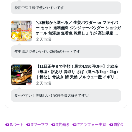
サイド 折りたたみ )
愛用中♡手軽で使いやすいです
＼2種類から選べる／ 生姜パウダー or ファイバ
ー セット 送料無料 ジンジャーパウダー ショウガ
オール 無添加 無着色 乾燥しょうが 高知県産 生
姜 粉末 食物繊維 クラフトジンジャー メール便
楽天市場
ポスト投函
年中温活♡使いやすい2種類のセットです
【11日正午まで半額！最大4,990円OFF】北欧産
〈無塩〉訳あり 骨取り さば（選べる1kg・2kg）
｜骨なし 骨抜き 鯖 天然 ノルウェー産 イギリス
産 冷凍 ストック 業務用 食品 離乳食 お弁当 プロ
楽天市場
テイン DHA EPA 一部地域除き 送料無料
食べやすい！美味しい！家族全員大好きです♡
#
パート
#
ワーママ
#
共働き
#
アラフォー主婦
#
貯金