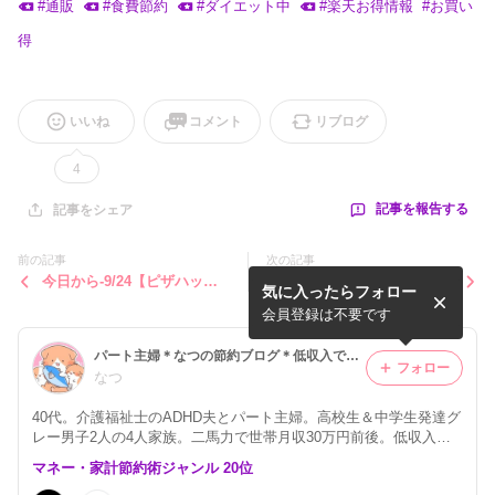
#
通販
#
食費節約
#
ダイエット中
#
楽天お得情報
#
お買い
得
いいね
コメント
リブログ
4
記事を報告する
記事をシェア
前の記事
次の記事
今日から-9/24【ピザハッ
~10/2【セブンイレブン】お
気に入ったらフォロー
ト】Mサイズ2-3人前のピザ
酒を買うとお酒が当たる！サ
が590円！お持ち帰り＆アプ
ントリー生ビール！
会員登録は不要です
リ注文限定
パート主婦＊なつの節約ブログ＊低収入でも心豊かな暮らし
フォロー
なつ
40代。介護福祉士のADHD夫とパート主婦。高校生＆中学生発達グ
レー男子2人の4人家族。二馬力で世帯月収30万円前後。低収入で
も我慢なしで楽しめる節約方法を毎日書いています。長男が大学進
マネー・家計節約術ジャンル 20位
学希望のため必死に仕事中。東日本大震災で住まい全壊からの立て