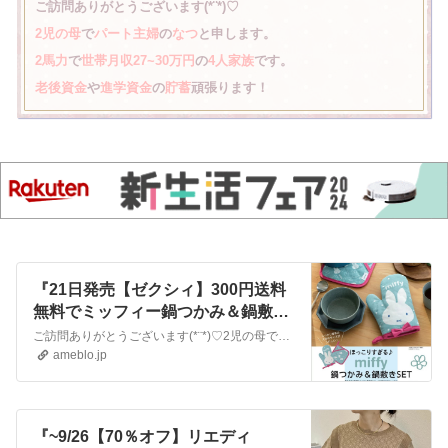
ご訪問ありがとうございます(*¨*)♡
2児の母
で
パート主婦
の
なつ
と申します。
2馬力
で
世帯月収27~30万円
の
4人家族
です。
老後資金
や
進学資金
の
貯蓄
頑張ります！
『21日発売【ゼクシィ】300円送料
無料でミッフィー鍋つかみ＆鍋敷き
セット♡』
ご訪問ありがとうございます(*¨*)♡2児の母でパート主婦のなつと申します。2馬力で世帯月収27~30万円の4人家族です。老後資金や進学資金の貯蓄頑張ります！…
ameblo.jp
『~9/26【70％オフ】リエディ