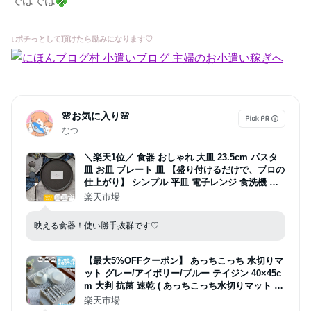
ではでは
↓ポチっとして頂けたら励みになります♡
🌸お気に入り🌸
なつ
＼楽天1位／ 食器 おしゃれ 大皿 23.5cm パスタ
皿 お皿 プレート 皿 【盛り付けるだけで、プロの
仕上がり】 シンプル 平皿 電子レンジ 食洗機 フ
ラット皿 切立皿 結婚祝い 陶器 美濃焼 黒 グレー
楽天市場
ゴールド フラット プレート L
映える食器！使い勝手抜群です♡
【最大5%OFFクーポン】 あっちこっち 水切りマ
ット グレー/アイボリー/ブルー テイジン 40×45c
m 大判 抗菌 速乾 ( あっちこっち水切りマット キ
ッチン 吸水マット 水切り 水きり 吸水 速乾 洗濯
楽天市場
可 日本製 帝人 ワッフル 食器ふき クロス シンク