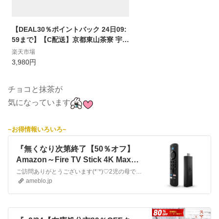
【DEAL30％ポイントバック 24日09:
59まで】【C配送】京都東山茶寮 宇治
抹茶モンブランロールケーキと宇治抹
楽天市場
茶冷やしぜんざいの詰め合わせ 和菓
3,980円
子 詰め合わせ 贈り物 抹茶 モンブラン
ロールケーキ ぜんざい 京都 お土産 老
チョコと抹茶が
舗 敬老 敬老の日 おかし おばあちゃん
感謝
気になっています
~お得情報いろいろ~
『無くなり次第終了【50％オフ】
Amazon～Fire TV Stick 4K Max！
お勧め♡』
ご訪問ありがとうございます(*¨*)♡2児の母でパート主婦のなつと申します。2馬力で世帯月収27~30万円の4人家族です。老後資金や進学資金の貯蓄頑張ります！…
ameblo.jp