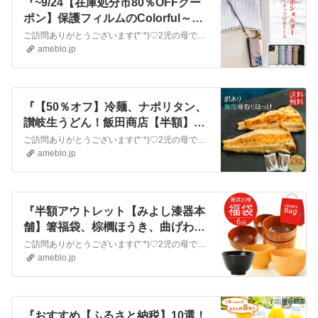
『~9/24【在庫処分市80％OFFクー
ポン】保護フィルムのColorful～ス
マホ商品がお買い得』
ご訪問ありがとうございます(*¨*)♡2児の母でパート主婦のなつと申します。2馬力で世帯月収27~30万円の4人家族です。老後資金や進学資金の貯蓄頑張ります！…
ameblo.jp
『【50％オフ】冷麺、ナポリタン、
讃岐生うどん！飯田商店【半額】さ
ば、ほっけ、あじ！おすすめです
ご訪問ありがとうございます(*¨*)♡2児の母でパート主婦のなつと申します。2馬力で世帯月収27~30万円の4人家族です。老後資金や進学資金の貯蓄頑張ります！…
♡』
ameblo.jp
『半額アウトレット【みよし漆器本
舗】箸福袋、棕櫚ほうき、曲げわっ
ぱ弁当箱、お椀福袋など』
ご訪問ありがとうございます(*¨*)♡2児の母でパート主婦のなつと申します。2馬力で世帯月収27~30万円の4人家族です。老後資金や進学資金の貯蓄頑張ります！…
ameblo.jp
『おすすめ【ふるさと納税】10選！