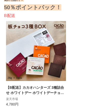
50％ポイントバック！
B配送
【B配送】カカオハンターズ 3種詰合
せ ホワイトデー ホワイトデーチョコ
2023 チョコ チョコレート ギフト 本
楽天市場
命 義理 送料無料 詰め合わせ アソート
4,780円
板チョコ おしゃれ ギフト プチギフト