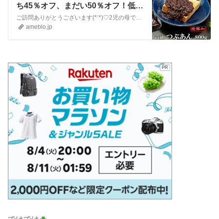
ち45％オフ、まだい50％オフ！低糖
質パン30％オフ♪』
ご訪問ありがとうございます(*¨*)♡2児の母でパート主婦のなつと申します。2馬力で世帯月収27~30万円の4人家族です。老後資金や進学資金の貯蓄頑張ります！…
ameblo.jp
PR