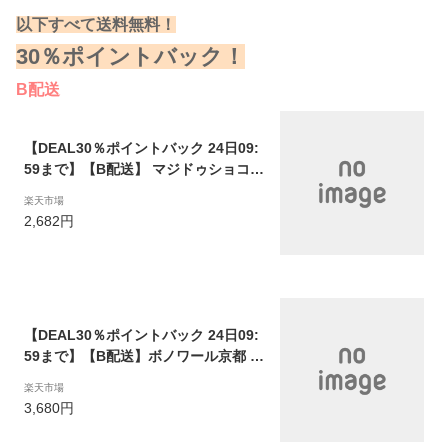
以下すべて送料無料！
30％ポイントバック！
B配送
【DEAL30％ポイントバック 24日09:
59まで】【B配送】 マジドゥショコラ
カヌレ4個入り ギフト 洋菓子 チョコ
楽天市場
レート ギフトBOX 詰め合わせ 贈り物
2,682円
通販 ケーキ 焼き菓子 ショコラ お返し
食べ物 ブランド プレゼント チョコ 敬
老 敬老の日 おかし おばあちゃん 感謝
【DEAL30％ポイントバック 24日09:
59まで】【B配送】ボノワール京都 涼
果のぜりぃ9個入り（3種×各3個） ゼ
楽天市場
リー 果物 国産 ヘルシー 常温 詰め合
3,680円
わせ 敬老 敬老の日 おかし おばあちゃ
ん 感謝