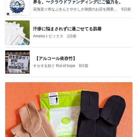
界を。〜クラウドファンディングにご協力を。
花海棠☆布なぷきんとやさしさ雑貨のお店を開業す
6日前
るまでの足跡
汗疹に悩まされずに過ごせてる肌着
Amebaトピックス
1日前
【アルコール依存竹】
キセキを紡ぐ Rut of hope
9日前