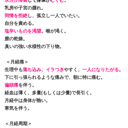
水分が滞留
して身体が
むくむ
。
乳房や子宮の腫れ。
同情を拒絶
し、孤立し一人でいたい。
自分を責める。
塩辛いものを渇望
。喉が渇く。
膣の乾燥。
臭いの強い水様性の下り物。
＜月経痛＞
生理中も
落ち込み
、
イラつき
やすく、
一人になりたがる
。
下に引っ張られるような痛みで、朝に特に痛む。
偏頭痛
を伴う。
経血は薄く、多量(もしくは少量)で長引く。
月経中は身体が熱い。
寒気を伴う。
＜月経周期＞