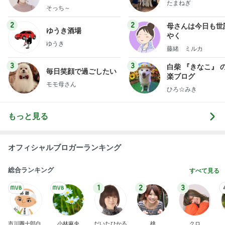
たまねぎ
献立
そっち～
2
2
母さんは今日も世
ゆうき酒場
やく
ゆうき
藤緒 ミルカ
3
3
白柴 『きなこ』 
毎日笑顔で過ごしたい
楽ブログ
モモ母さん
ひろ☆みき
もっと見る
オフィシャルブロガーランキング
総合ランキング
すべて見る
1
2
3
市川團十郎白
小林麻央
だいたひかる
桃
クロ