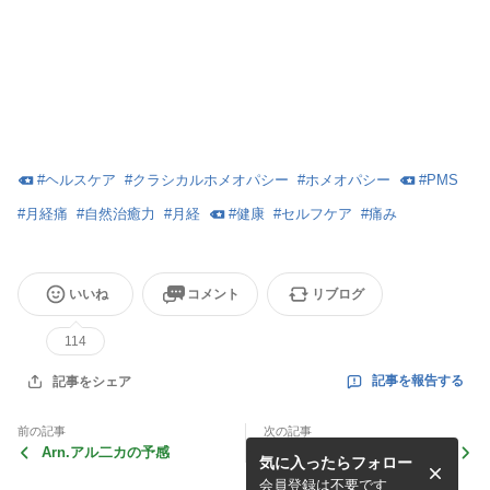
#
ヘルスケア
#
クラシカルホメオパシー
#
ホメオパシー
#
PMS
#
月経痛
#
自然治癒力
#
月経
#
健康
#
セルフケア
#
痛み
いいね
コメント
リブログ
114
記事を報告する
記事をシェア
前の記事
次の記事
Arn.アル二カの予感
ホメオパシー的秘密♪ （そ
気に入ったらフォロー
の８） 椎間板ヘルニア・坐
骨神経痛
会員登録は不要です