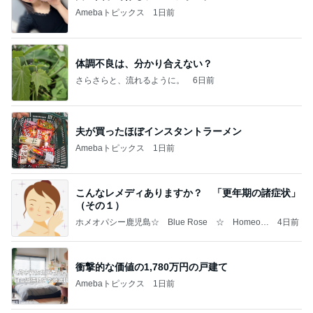
Amebaトピックス
1日前
体調不良は、分かり合えない？
さらさらと、流れるように。
6日前
夫が買ったほぼインスタントラーメン
Amebaトピックス
1日前
こんなレメディありますか？ 「更年期の諸症状」
（その１）
ホメオパシー鹿児島☆ Blue Rose ☆ Homeop
4日前
athy in Kagoshima ☆
衝撃的な価値の1,780万円の戸建て
Amebaトピックス
1日前