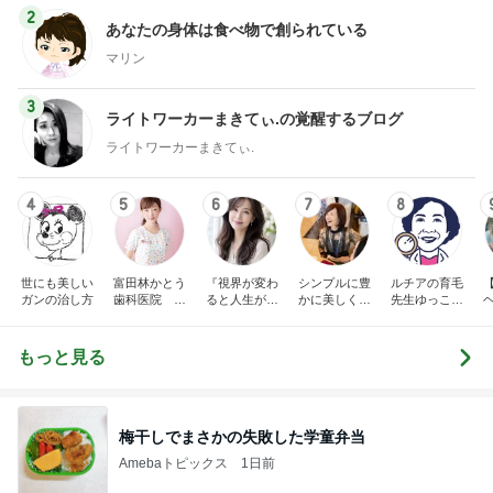
2
あなたの身体は食べ物で創られている
マリン
3
ライトワーカーまきてぃ.の覚醒するブログ
ライトワーカーまきてぃ.
4
5
6
7
8
世にも美しい
富田林かとう
『視界が変わ
シンプルに豊
ルチアの育毛
ガンの治し方
歯科医院 み
ると人生が変
かに美しく自
先生ゆっこち
ちこ先生ブロ
わる』あいこ
由に生きる
ゃんブログ(東
グ
のアイケア日
田雪子）
記
もっと見る
梅干しでまさかの失敗した学童弁当
Amebaトピックス
1日前