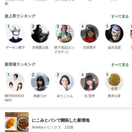
猿
急上昇ランキング
すべて見る
1
2
3
4
5
デーモン閣下
片岡愛之助
林下清志(ビッ
沢田聖子
金沢克彦
グダディ)
新登場ランキング
すべて見る
1
2
3
4
5
BEYOOOOO
島倉りか
ゆうこりん
石 安伊
蒼井心音
NDS
にこみとパンで開拓した新境地
Amebaトピックス
1日前