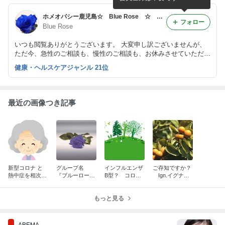
ホメオパシー鹿児島☆ Blue Rose ☆ Homeopathy in Kagoshima ☆
フォロー
Blue Rose
いつも閲覧ありがとうございます。 大変申し訳ございませんが、
ただ今、急性のご相談も、慢性のご相談も、お休みさせていただい
ております。 ご相談をご希望の方は、お休みに伴うお知らせ の
健康・ヘルスケアジャンル 21位
記事をご覧ください。
最近の画像つき記事
新型コロナ と
グループ名
インフルエンザ
ご存知ですか？
熱中症を相次い
『ブルーロー
B型？ コロ
Ign.イグナシ
で （その２）
ズ』 の由来
ナ？ Bryブ
アの真実
８０代女性の
ライオニアの症
ケース 熱中症
もっと見る
状
編
ABEMA