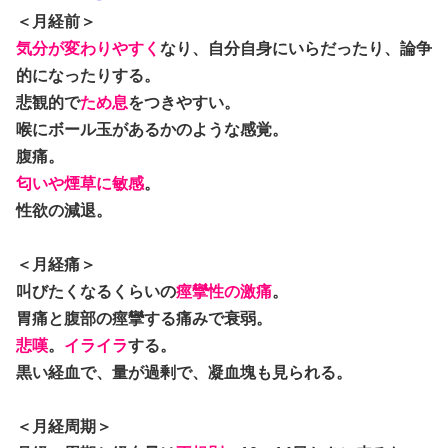
＜月経前＞
気分が変わりやすく
なり、自分自身にいらだったり、論争
的になったりする。
悲観的で
ため息
をつきやすい。
喉にボール玉があるかのような感覚。
腹痛。
匂いや煙草に敏感
。
性欲の減退。
＜月経痛＞
叫びたくなるくらいの
痙攣性の激痛
。
胃痛と腹部の痙攣する痛みで衰弱。
悲嘆
。
イライラ
する。
黒い経血で、量が過剰で、凝血塊も見られる。
＜月経周期＞