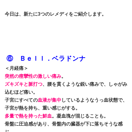
今日は、新たに3つのレメディをご紹介します。
⑥ Ｂｅｌｌ．ベラドンナ
＜月経痛＞
突然の痙攣性の激しい痛み
。
ズキズキと脈打つ
、腰を貫くような鋭い痛みで、しゃがみ
込むほど痛い。
子宮にすべての
血液が集中
しているようなうっ血状態で、
子宮が熱を持ち、重い感じがする。
多量で熱を持った鮮血
。凝血塊が混じることも。
骨盤に圧迫感があり、骨盤内の臓器が下に落ちそうな感
じ。