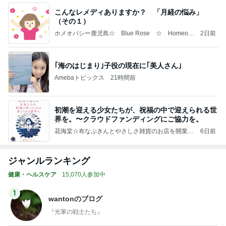
こんなレメディありますか？ 「月経の悩み」
（その１）
ホメオパシー鹿児島☆ Blue Rose ☆ Homeop
2日前
athy in Kagoshima ☆
｢海のはじまり｣子役の現在に｢美人さん｣
Amebaトピックス
21時間前
初潮を迎える少女たちが、祝福の中で迎えられる世
界を。〜クラウドファンディングにご協力を。
花海棠☆布なぷきんとやさしさ雑貨のお店を開業す
6日前
るまでの足跡
ジャンルランキング
健康・ヘルスケア
15,070人参加中
1
wantonのブログ
『光軍の戦士たち』