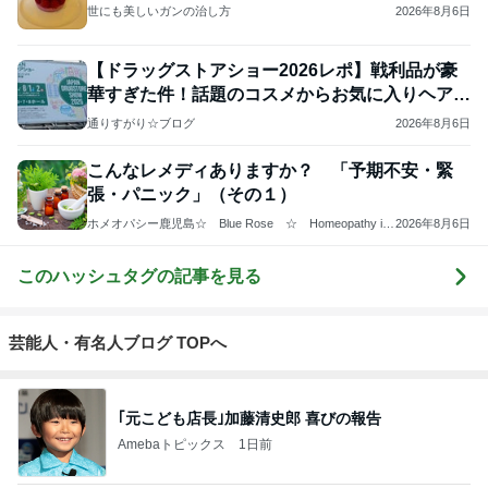
世にも美しいガンの治し方
2026年8月6日
【ドラッグストアショー2026レポ】戦利品が豪
華すぎた件！話題のコスメからお気に入りヘアケ
アまで
通りすがり☆ブログ
2026年8月6日
こんなレメディありますか？ 「予期不安・緊
張・パニック」（その１）
ホメオパシー鹿児島☆ Blue Rose ☆ Homeopathy in
2026年8月6日
Kagoshima ☆
このハッシュタグの記事を見る
芸能人・有名人ブログ TOPへ
｢元こども店長｣加藤清史郎 喜びの報告
Amebaトピックス
1日前