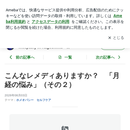
こんなレメディありますか？ 「月経の悩み」（その２） | ホ
メオパシー鹿児島☆ Blue Rose ☆ Homeopathy in Kagos
アプリをダウンロードして
ブログの更新通知
を受け取りまし
開く
hima ☆
ょう。
ホメオパシー鹿児島☆ Blue Rose ☆ Ho
フォロー
meopathy in Kagoshima ☆
前の記事へ
一覧
次の記事へ
こんなレメディありますか？ 「月
経の悩み」（その２）
2026年08月03日
テーマ：
ホメオパシー セルフケア