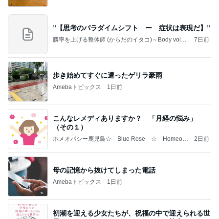
”【思考のパラダイムシフト ー 症状は表現だ】”
勝率を上げる整体師 (からだのイタコ)～Body voice
7日前
～
歩き始めてすぐに遭ったゲリラ豪雨
Amebaトピックス
1日前
こんなレメディありますか？ 「月経の悩み」
（その１）
ホメオパシー鹿児島☆ Blue Rose ☆ Homeop
2日前
athy in Kagoshima ☆
母の記憶から抜けてしまった電話
Amebaトピックス
1日前
初潮を迎える少女たちが、祝福の中で迎えられる世