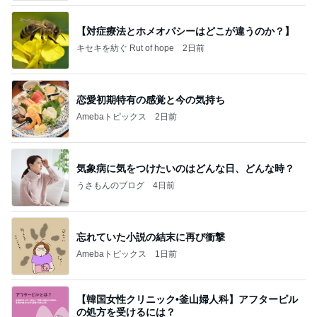
【対症療法とホメオパシーはどこが違うのか？】
キセキを紡ぐ Rut of hope
2日前
恋愛初期特有の感覚と今の気持ち
Amebaトピックス
2日前
気象病に気をつけたいのはどんな日、どんな時？
うさもんのブログ
4日前
忘れていた小説の結末に再び衝撃
Amebaトピックス
1日前
【韓国女性クリニック•釜山婦人科】アフターピル
の処方を受けるには？