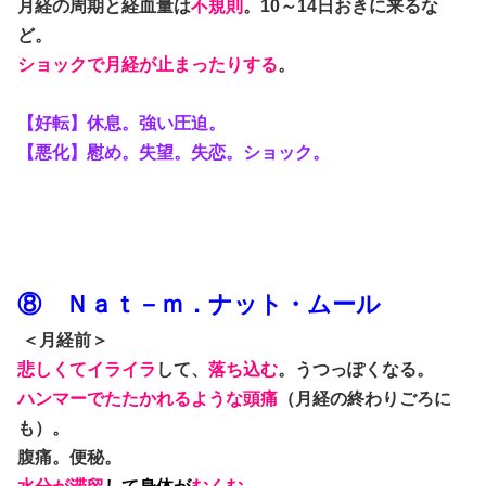
月経の周期と経血量は
不規則
。10～14日おきに来るな
ど。
ショックで月経が止まったりする
。
【好転】休息。強い圧迫。
【悪化】慰め。失望。失恋。ショック。
⑧ Ｎａｔ－ｍ．ナット・ムール
＜月経前＞
悲しくてイライラ
して、
落ち込む
。うつっぽくなる。
ハンマーでたたかれるような頭痛
（月経の終わりごろに
も）。
腹痛。便秘。