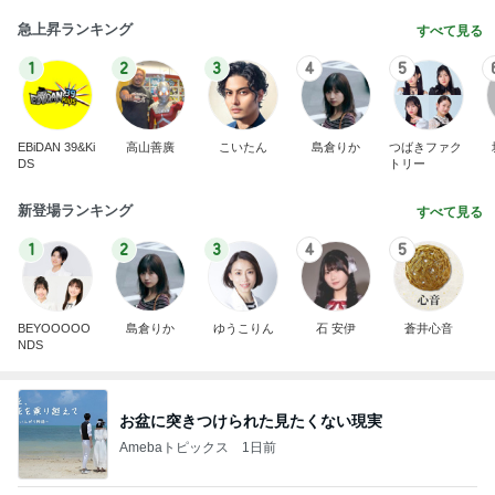
急上昇ランキング
すべて見る
1
2
3
4
5
EBiDAN 39&Ki
高山善廣
こいたん
島倉りか
つばきファク
DS
トリー
新登場ランキング
すべて見る
1
2
3
4
5
BEYOOOOO
島倉りか
ゆうこりん
石 安伊
蒼井心音
NDS
お盆に突きつけられた見たくない現実
Amebaトピックス
1日前