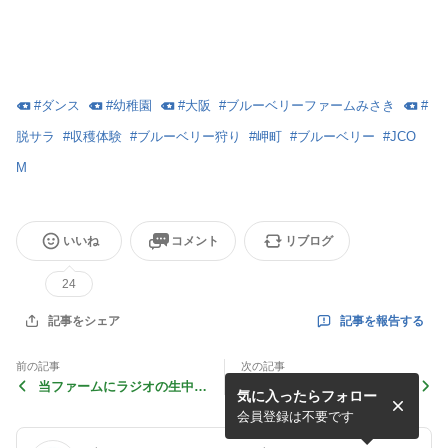
#
ダンス
#
幼稚園
#
大阪
#
ブルーベリーファームみさき
#
脱サラ
#
収穫体験
#
ブルーベリー狩り
#
岬町
#
ブルーベリー
#
JCO
M
いいね
コメント
リブログ
24
記事を報告する
記事をシェア
前の記事
次の記事
当ファームにラジオの生中継
平日のブルーベリー狩りはゆ
気に入ったらフォロー
が入ります
っくりと楽しんでいただけま
す
会員登録は不要です