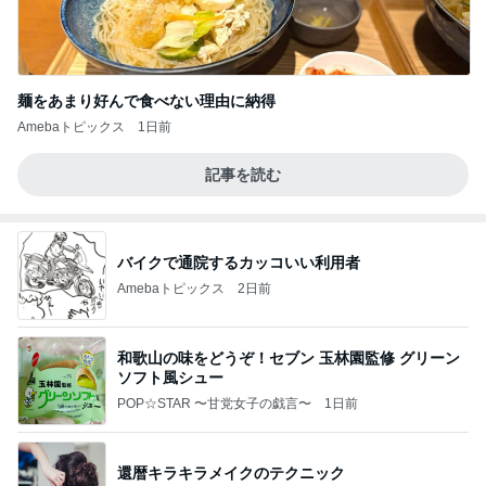
麺をあまり好んで食べない理由に納得
Amebaトピックス
1日前
記事を読む
バイクで通院するカッコいい利用者
Amebaトピックス
2日前
和歌山の味をどうぞ！セブン 玉林園監修 グリーン
ソフト風シュー
POP☆STAR 〜甘党女子の戯言〜
1日前
還暦キラキラメイクのテクニック