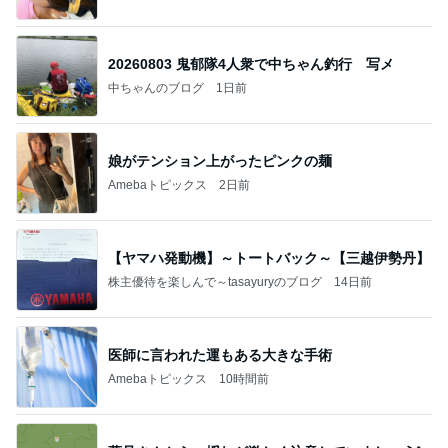
20260803 鬼郁隊4人衆で中ちゃん釣行 写メ
中ちゃんのブログ
1日前
娘がテンション上がったピンクの麺
Amebaトピックス
2日前
【ヤマハ発動機】～トートバック～【三越伊勢丹】
株主優待を楽しんで～tasayuryのブログ
14日前
医師に言われた運もある大きな手術
Amebaトピックス
10時間前