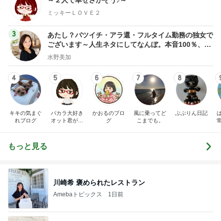
ミッキーＬＯＶＥ２
3
あたし？バツイチ・アラ還・フルタイム勤務の独女で
ございます～人生ネタにしてなんぼ。本音100％、忖
度ゼロでいきます～
水野美加
4
5
6
7
8
キキの気まぐ
バカラ大好き
かおるのブロ
風に乗ってど
ぶぶりん日記
れブログ
オット君がニ
グ
こまでも。
ャンコにハマ
ったブログ
もっと見る
川崎希 褒められたレストラン
Amebaトピックス
1日前