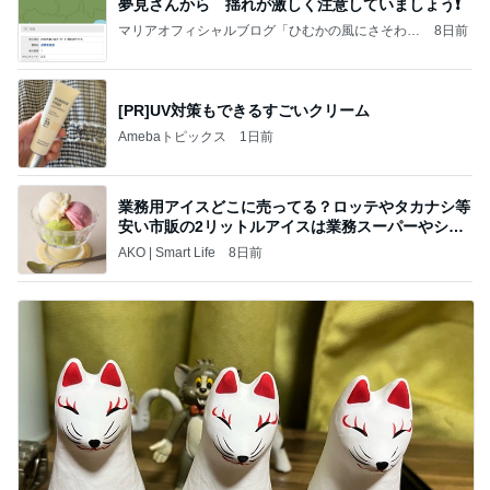
夢見さんから 揺れが激しく注意していましょう❗️
マリアオフィシャルブログ「ひむかの風にさそわれ
8日前
て」Powered by Ameba
[PR]UV対策もできるすごいクリーム
Amebaトピックス
1日前
業務用アイスどこに売ってる？ロッテやタカナシ等
安い市販の2リットルアイスは業務スーパーやシャ
トレ
AKO | Smart Life
8日前