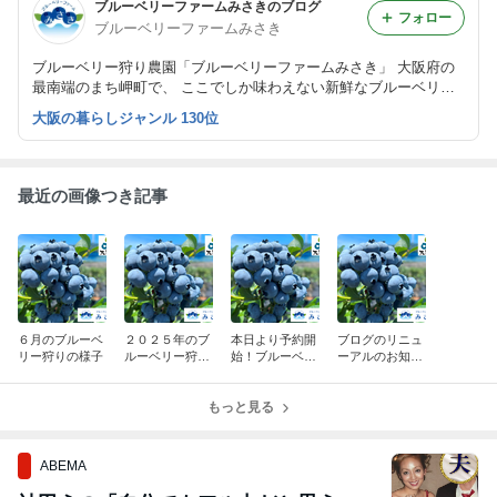
ブルーベリーファームみさきのブログ
フォロー
ブルーベリーファームみさき
ブルーベリー狩り農園「ブルーベリーファームみさき」 大阪府の
最南端のまち岬町で、 ここでしか味わえない新鮮なブルーベリー
の収穫体験！！ 毎年6月初旬から8月中旬までオープンしていま
大阪の暮らしジャンル 130位
す。
最近の画像つき記事
６月のブルーベ
２０２５年のブ
本日より予約開
ブログのリニュ
リー狩りの様子
ルーベリー狩り
始！ブルーベリ
ーアルのお知ら
がスタート
ー狩り2025
せ
もっと見る
ABEMA