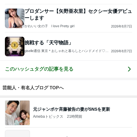
プロダンサー【矢野亜衣里】セクシー女優デビュ
ーします
かわいい女の子 I love Pretty girl
2026年8月7日
挑戦する「天守物語」
giselle通信 東京＊おしゃれと暮らしとハンドメイド♡ジ
2026年8月7日
ゼル通信
このハッシュタグの記事を見る
芸能人・有名人ブログ TOPへ
元ジャンポケ斉藤被告の妻がSNSを更新
Amebaトピックス
21時間前