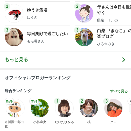
2
2
母さんは今日も世
ゆうき酒場
やく
ゆうき
藤緒 ミルカ
3
3
白柴 『きなこ』 
毎日笑顔で過ごしたい
楽ブログ
モモ母さん
ひろ☆みき
もっと見る
オフィシャルブロガーランキング
総合ランキング
すべて見る
1
2
3
市川團十郎白
小林麻央
だいたひかる
桃
クロ
猿