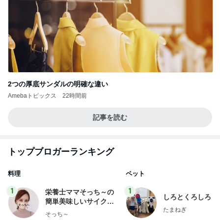
2つの厚底サンダルの明確な違い
Amebaトピックス
22時間前
記事を読む
トップブロガーランキング
料理
ペット
1
1
栄養士ママそっち～の
しろとくろしろ
簡単美味しいサイクル
たまねぎ
献立
そっち～