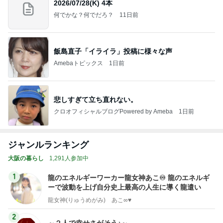
2026/07/28(K) 4本
何でかな？何でだろ？
11日前
飯島直子「イライラ」投稿に様々な声
Amebaトピックス
1日前
悲しすぎて立ち直れない。
クロオフィシャルブログPowered by Ameba
1日前
ジャンルランキング
大阪の暮らし
1,291人参加中
1
龍のエネルギーワーカー龍女神あこ♾️ 龍のエネルギ
ーで波動を上げ自分史上最高の人生に導く龍遣い
龍女神(りゅうめがみ) あこ∞♥
2
～２人で幸せさがそう♪～