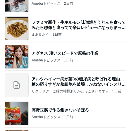
Amebaトピックス
2日前
ファミマ新作・牛ホルモン味噌焼きうどんを食って
みたら想像と違ってて辛口レビューになっちまった
話
まあ食おう
1日前
アグネス 凄いスピードで原稿の作業
Amebaトピックス
1日前
アルツハイマー病が第3の糖尿病と呼ばれる理由…
糖の摂りすぎが脳細胞を破壊しかねないインスリン
の恐
サクラサク ご縁の神様ありがとうございます☆
5日前
高野豆腐で作る飽きないそぼろ
Amebaトピックス
1日前