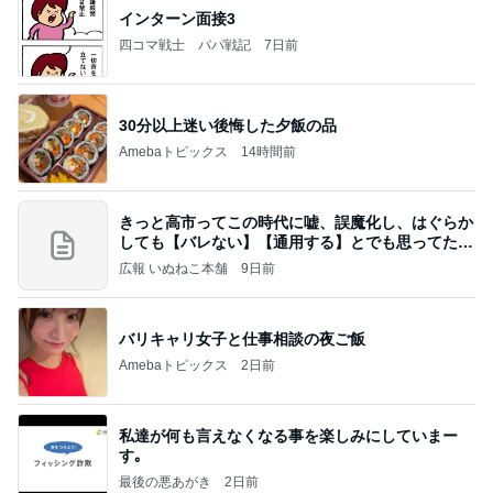
インターン面接3
四コマ戦士 パパ戦記
7日前
30分以上迷い後悔した夕飯の品
Amebaトピックス
14時間前
きっと高市ってこの時代に嘘、誤魔化し、はぐらか
しても【バレない】【通用する】とでも思ってたん
だろ
広報 いぬねこ本舗
9日前
バリキャリ女子と仕事相談の夜ご飯
Amebaトピックス
2日前
私達が何も言えなくなる事を楽しみにしていまー
す｡
最後の悪あがき
2日前