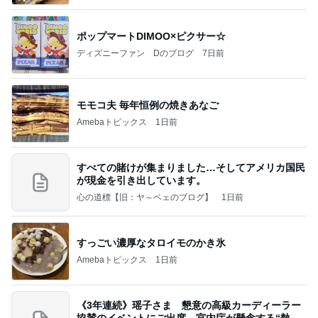
ポップマートDIMOO×ピクサー☆
ディズニーファン Dのブログ
7日前
モモコ夫 毎年恒例の焼きあなご
Amebaトピックス
1日前
すべての賭けが集まりました…そしてアメリカ国民
が現金を引き出しています。
心の道標【旧：ヤ～ベェのブログ】
1日前
すっごい濃厚なタロイモのかき氷
Amebaトピックス
1日前
《3年連続》瑶子さま 懇意の高級カーディーラー
協賛のイベントにご出席…宮内庁が懸念する“熱心