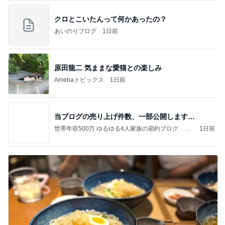
クロとこいたんって何かあったの？
あいのりブログ
1日前
原田龍二 気ままな愛猫との楽しみ
Amebaトピックス
1日前
当ブログの売り上げ件数、一部公開します…
世帯年収500万 ゆるゆる4人家族の節約ブログ 〜
1日前
ケチ旦那と金銭感覚マヒ嫁の日々〜