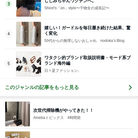
しじみちゃんワクチンへ。
3
Shiori's「on」style〜干物女の成長記〜
嬉しい！ガードルを毎日履き続けた結果、驚
く変化
4
50代からの無理しないおしゃれ nodoka’s Blog
ワタクシ的ブランド取扱説明書・モード系ブ
ランド海外編
5
日々是ファッション。
このジャンルの記事をもっと見る
次世代掃除機がやってきた！！
Amebaトピックス
4時間前