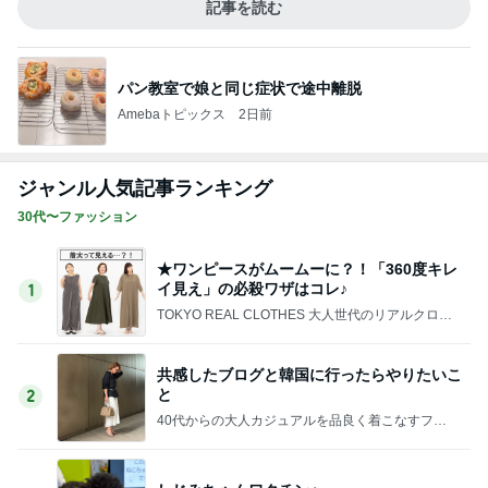
記事を読む
パン教室で娘と同じ症状で途中離脱
Amebaトピックス
2日前
ジャンル人気記事ランキング
30代〜ファッション
★ワンピースがムームーに？！「360度キレ
イ見え」の必殺ワザはコレ♪
1
TOKYO REAL CLOTHES 大人世代のリアルクロー
ズ
共感したブログと韓国に行ったらやりたいこ
と
2
40代からの大人カジュアルを品良く着こなすファ
ッションブログ