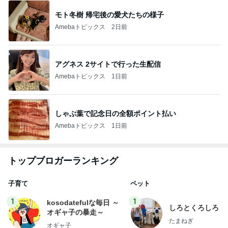
モト冬樹 帰宅後の愛犬たちの様子
Amebaトピックス
2日前
アグネス 2サイトで行った生配信
Amebaトピックス
1日前
しゃぶ葉で記念日の全額ポイント払い
Amebaトピックス
1日前
トップブロガーランキング
子育て
ペット
1
1
kosodatefulな毎日 ～
しろとくろしろ
オギャ子の暴走～
たまねぎ
オギャ子