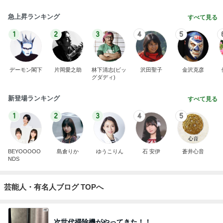
急上昇ランキング
すべて見る
1
2
3
4
5
デーモン閣下
片岡愛之助
林下清志(ビッ
沢田聖子
金沢克彦
グダディ)
新登場ランキング
すべて見る
1
2
3
4
5
BEYOOOOO
島倉りか
ゆうこりん
石 安伊
蒼井心音
NDS
芸能人・有名人ブログ TOPへ
次世代掃除機がやってきた！！