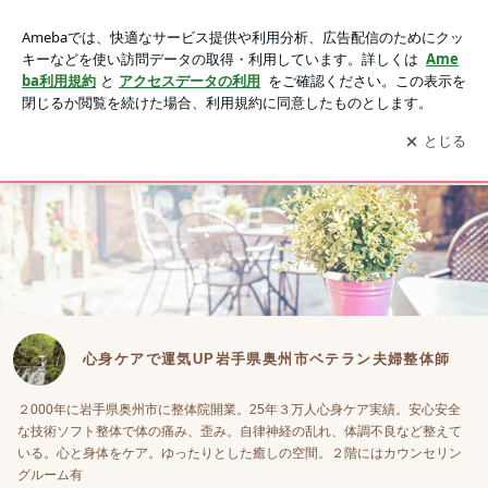
心身ケアで運気UP岩手県奥州市ベテラン夫婦整体師
アプリをダウンロードして
ブログの更新通知
を受け取りまし
開く
ょう。
ブログ
HOME
施術コース案内
LINEから予約
プロフィー
心身ケアで運気UP岩手県奥州市ベテラン夫婦整体師
２000年に岩手県奥州市に整体院開業。25年３万人心身ケア実績。安心安全
な技術ソフト整体で体の痛み、歪み。自律神経の乱れ、体調不良など整えて
いる。心と身体をケア。ゆったりとした癒しの空間。２階にはカウンセリン
グルーム有