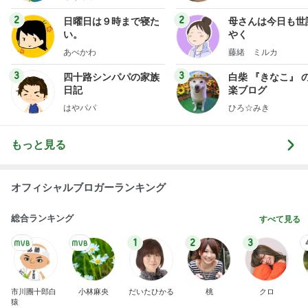
2
2
日曜日は９時まで寝た
母さんは今日も世
い。
やく
あべかわ
藤緒 ミルカ
3
3
四十路シンパパの家族
白柴 『きなこ』 
日記
楽ブログ
はやパパ
ひろ☆みき
もっと見る
オフィシャルブロガーランキング
総合ランキング
すべて見る
1
2
3
市川團十郎白
小林麻央
だいたひかる
桃
クロ
猿