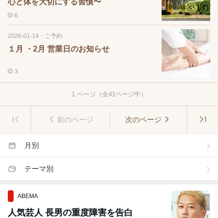
心と体を大切にする習慣〜
6
2026-01-14
・
ご予約
１月 ・2月 営業日のお知らせ
3
1
ページ（全
41
ページ中）
前のページ
次のページ
月別
テーマ別
ABEMA
人気芸人 長男の重度障害を告白