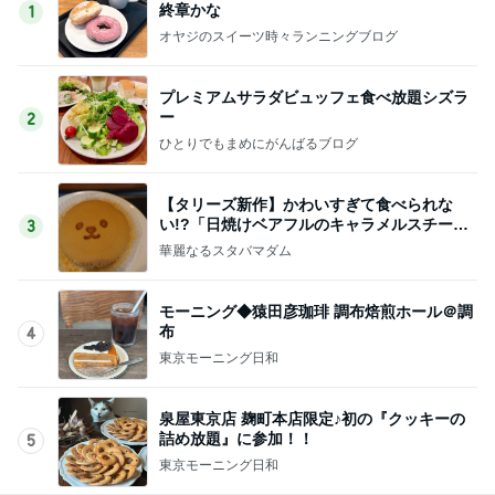
終章かな
1
オヤジのスイーツ時々ランニングブログ
プレミアムサラダビュッフェ食べ放題シズラ
ー
2
ひとりでもまめにがんばるブログ
【タリーズ新作】かわいすぎて食べられな
い!?「日焼けベアフルのキャラメルスチーム
3
ケーキ」を実食
華麗なるスタバマダム
モーニング◆猿田彦珈琲 調布焙煎ホール＠調
布
4
東京モーニング日和
泉屋東京店 麹町本店限定♪初の『クッキーの
詰め放題』に参加！！
5
東京モーニング日和