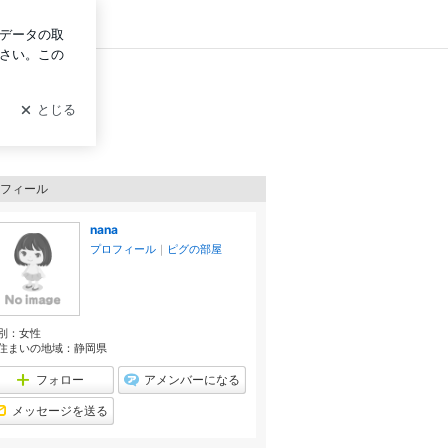
グイン
フィール
nana
プロフィール
｜
ピグの部屋
別：
女性
住まいの地域：
静岡県
フォロー
アメンバーになる
メッセージを送る