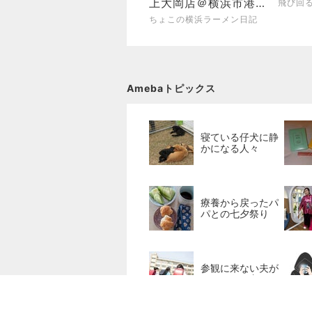
上大岡店＠横浜市港南
飛び回
区上大岡東
ちょこの横浜ラーメン日記
Amebaトピックス
寝ている仔犬に静
かになる人々
療養から戻ったパ
パとの七夕祭り
参観に来ない夫が
行きたいと主張