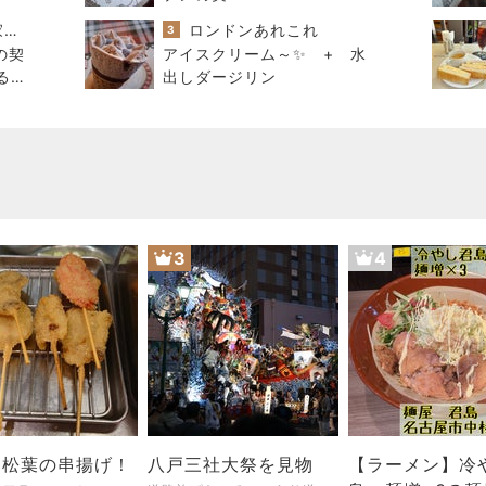
進撃のおはるさん〜家づくり失敗したけど私は元気です〜
ロンドンあれこれ
3
の契
アイスクリーム～✨ + 水
るの
出しダージリン
3
4
は松葉の串揚げ！
八戸三社大祭を見物
【ラーメン】冷