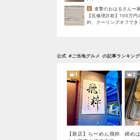
3
【瓦修理詐欺】100万円
約、クーリングオフでき
か
公式
#
ご当地グルメ
の記事ランキング
1
2
【新店】らーめん飛粋
締め