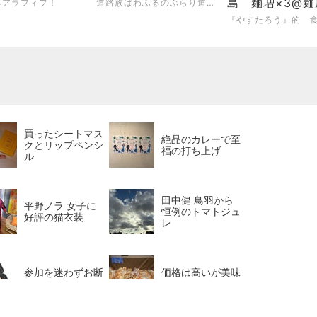
島 麺増×3@
るアラフィフ！
道路族ぱわふるのぶらり道日記
島 名古屋市中
買ったシートマス
絶品のカレーで至
クとリップペンシ
福の打ち上げ
ル
田中健 鳥羽から
平野ノラ 女子に
恒例のトマトジュ
好評の猫衣装
レ
参加を迷わずお断
価格は高いが美味
りした裁判
しいパン屋さん