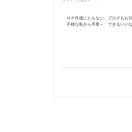
テーマ：
ブログ
ＨＰ作成にともない、ブログもお引
不精な私から卒業～ できるいい