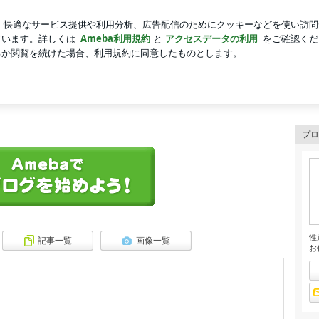
主役級ピアス
芸能人ブログ
人気ブログ
新規登録
ロ
プロ
性
記事一覧
画像一覧
お