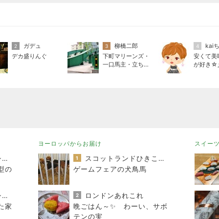
ガデュ
柳橋二郎
kai
2
3
4
デカ盛りんぐ
下町マリーンズ・
安くて美
一口馬主・立ち飲
が好き☆
み・立ち食いそば
ヨーロッパからお届け
スイー
おうちと暮らしのレシピ 〜HOME&LIFE〜
スコットランドひきこもり日記
1
型の
ゲームフェアの犬鳥馬
おうちと暮らしのレシピ 〜HOME&LIFE〜
ロンドンあれこれ
2
た家
晩ごはん～✨ わーい、サボ
テンの実