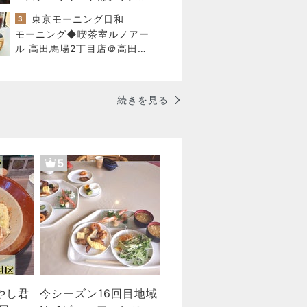
も使える？5,900円の新作が
東京モーニング日和
3
4,881円に
モーニング◆喫茶室ルノアー
ル 高田馬場2丁目店＠高田馬
場
続きを見る
5
やし君
今シーズン16回目地域