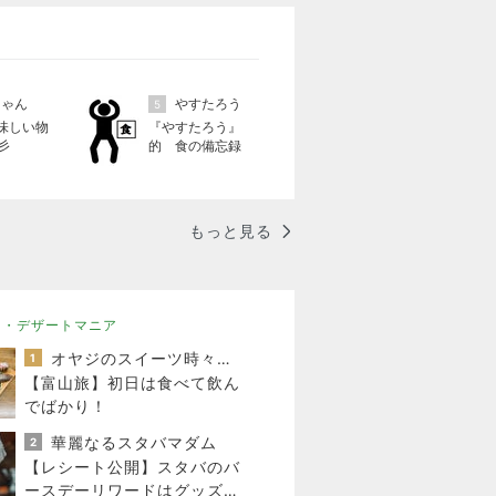
ちゃん
やすたろう
5
味しい物
『やすたろう』
彡
的 食の備忘録
もっと見る
ツ・デザートマニア
オヤジのスイーツ時々ランニングブログ
1
【富山旅】初日は食べて飲ん
でばかり！
華麗なるスタバマダム
2
【レシート公開】スタバのバ
ースデーリワードはグッズに