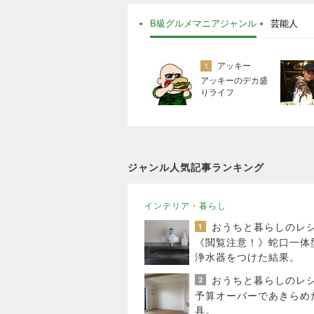
B級グルメマニアジャンル
芸能人
アッキー
1
アッキーのデカ盛
りライフ
ジャンル人気記事ランキング
インテリア・暮らし
1
《閲覧注意！》蛇口一体
浄水器をつけた結果。
2
予算オーバーであきらめ
具。