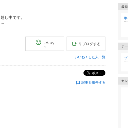
最新
越し中です。
準
な～
いいね
リブログする
テー
1
いいね！した人一覧
ブロ
ポスト
カレ
記事を報告する