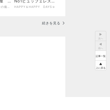
麺屋 君
No1ビュッフェレスト
村区
ランでランチ、フレッ
『やすたろう』的 食の備忘録
HAPPY＆HAPPY DAYS☺︎
シュバジル
続きを見る
次へ
前へ
記事一覧
上に戻る