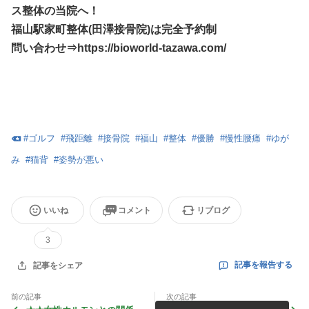
ス整体の当院へ！
福山駅家町整体(田澤接骨院)は完全予約制
問い合わせ⇒https://bioworld-tazawa.com/
#
ゴルフ
#
飛距離
#
接骨院
#
福山
#
整体
#
優勝
#
慢性腰痛
#
ゆが
み
#
猫背
#
姿勢が悪い
いいね
コメント
リブログ
3
記事を報告する
記事をシェア
前の記事
次の記事