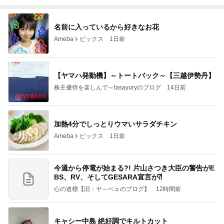
名前に入っているから好きなお花
Amebaトピックス
1日前
【ヤマハ発動機】～トートバック～【三越伊勢丹】
株主優待を楽しんで～tasayuryのブログ
14日前
加熱4分でしっとりウマいサラダチキン
Amebaトピックス
1日前
今週から停電が始まる?! 片山さつき大臣の警告がE
BS、RV、そしてGESARA宣言が⁈
心の道標【旧：ヤ～ベェのブログ】
12時間前
キャシー中島 絶好調でキルトカット