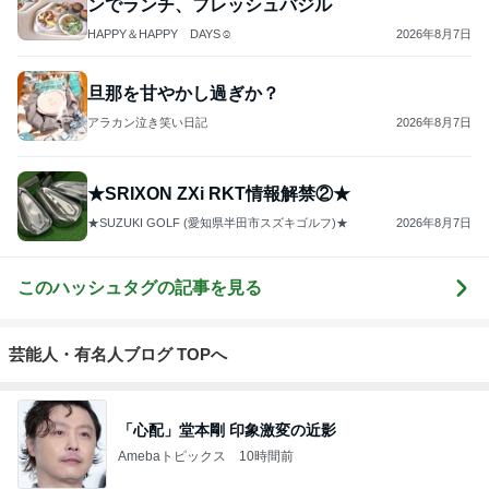
ンでランチ、フレッシュバジル
HAPPY＆HAPPY DAYS☺︎
2026年8月7日
旦那を甘やかし過ぎか？
アラカン泣き笑い日記
2026年8月7日
★SRIXON ZXi RKT情報解禁②★
★SUZUKI GOLF (愛知県半田市スズキゴルフ)★
2026年8月7日
このハッシュタグの記事を見る
芸能人・有名人ブログ TOPへ
「心配」堂本剛 印象激変の近影
Amebaトピックス
10時間前