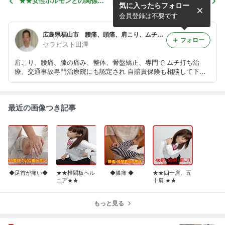
★★女性ホルモンとの関係：
★★いびきは“睡眠時無呼吸
気に入ったらフォロー
その１★★
症候群”のサイン その２★
★
会員登録は不要です
広島県福山市 腰痛、頭痛、肩こり、ムチ打ちの治療、交通事故の専門と美容整体（ダイエット、骨盤矯正、小顔、美脚専門）の田澤接骨院
フォロー
セラピスト田澤
肩こり、腰痛、膝の痛み、整体、骨盤矯正、専門で ムチ打ち治
療、交通事故専門治療院にも認定され 自賠責保険も相談して下さ
い！エステを超えた？！ 美容（ダイエット、小顔、美脚、）の事
でもご相談下さい！福山の方に選ばれる、喜ばれる院を目指してい
ます。
最近の画像つき記事
◆足首が痛い◆
★★椎間板ヘル
◆膝痛 ◆
★★四十肩、五
ニア★★
十肩 ★★
もっと見る