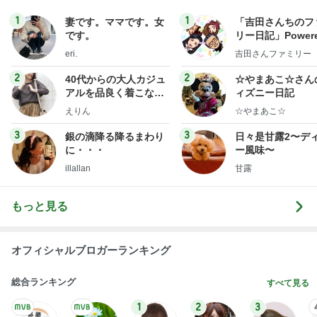
1
1
妻です。ママです。女
「吉田さんちのフ
です。
リー日記」Powere
y Ameba 吉田さ
eri.
吉田さんファミリー
ミリーオフィシャ
ログ
2
2
40代からの大人カジュ
☆やまあこ☆さん
アルを品良く着こなす
ィズニー日記
ファッションブログ
えりん
☆やまあこ☆
3
3
銀の滴降る降るまわり
日々是甘露2〜デ
に・・・
ー風味〜
illallan
甘露
もっと見る
オフィシャルブロガーランキング
総合ランキング
すべて見る
1
2
3