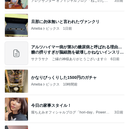
アレクサンダー オフィシャルブログ「ねこのしっ
3日前
ぽ欲しいな」Powered by Ameba
旦那に勿体無いと言われたヴァンクリ
Amebaトピックス
1日前
アルツハイマー病が第3の糖尿病と呼ばれる理由…
糖の摂りすぎが脳細胞を破壊しかねないインスリン
の恐
サクラサク ご縁の神様ありがとうございます☆
6日前
かなりびっくりした1500円のガチャ
Amebaトピックス
10時間前
今日の家事スタイル！
堀ちえみオフィシャルブログ「hori-day」Powered
3日前
by Ameba