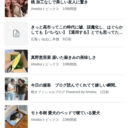
桃 加工なしで美しい友人に驚き
Amebaトピックス
10時間前
きっと高市ってこの時代に嘘、誤魔化し、はぐらか
しても【バレない】【通用する】とでも思ってたん
だろ
広報 いぬねこ本舗
9日前
真野恵里菜 届いた嶽きみの美味しさ
Amebaトピックス
10時間前
今日の服装 ブログ読んでくれてて嬉しい瞬間。
桃オフィシャルブログ Powered by Ameba
1日前
モト冬樹 愛犬のベッドで寝ている愛犬
Amebaトピックス
10時間前