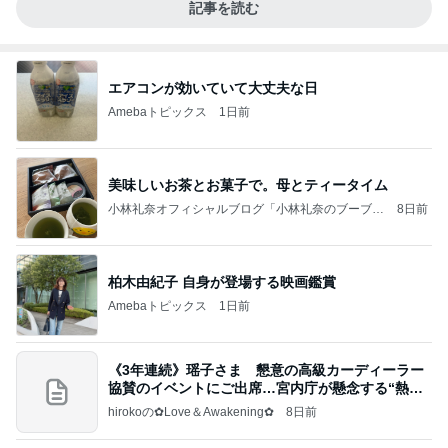
記事を読む
エアコンが効いていて大丈夫な日
Amebaトピックス
1日前
美味しいお茶とお菓子で。母とティータイム
小林礼奈オフィシャルブログ「小林礼奈のブーブー
8日前
ブログ」Powered by Ameba
柏木由紀子 自身が登場する映画鑑賞
Amebaトピックス
1日前
《3年連続》瑶子さま 懇意の高級カーディーラー
協賛のイベントにご出席…宮内庁が懸念する“熱心
すぎ
hirokoの✿Love＆Awakening✿
8日前