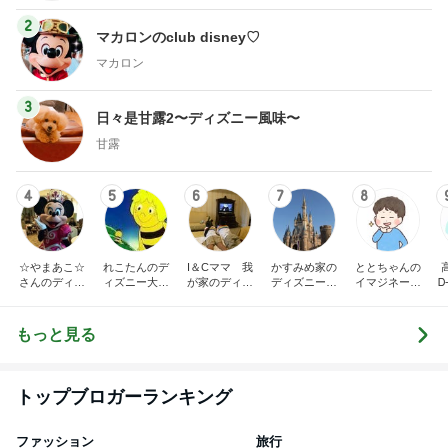
2
マカロンのclub disney♡
マカロン
3
日々是甘露2〜ディズニー風味〜
甘露
4
5
6
7
8
☆やまあこ☆
れこたんのデ
I＆Cママ 我
かすみめ家の
ととちゃんの
さんのディズ
ィズニー大好
が家のディズ
ディズニー大
イマジネーシ
Ꭰ
ニー日記
き♡孫4人
ニー♡ブログ
好き遠方組的
ョンタイム
ディズニー生
活
もっと見る
トップブロガーランキング
ファッション
旅行