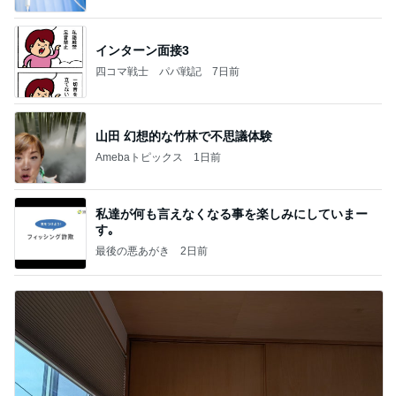
インターン面接3
四コマ戦士 パパ戦記
7日前
山田 幻想的な竹林で不思議体験
Amebaトピックス
1日前
私達が何も言えなくなる事を楽しみにしていまー
す｡
最後の悪あがき
2日前