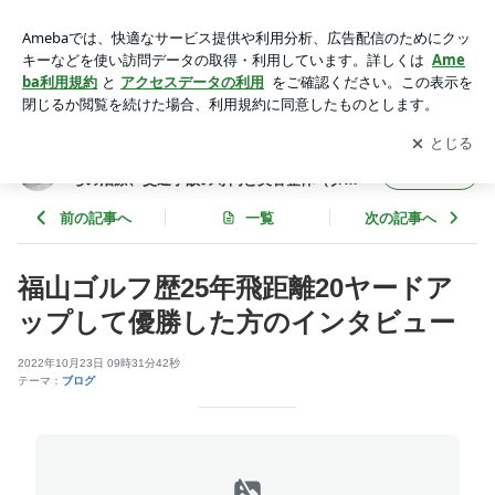
福山ゴルフ歴25年飛距離20ヤードアップして優勝した方のイ
ンタビュー | 広島県福山市 腰痛、頭痛、肩こり、ムチ打ちの
アプリをダウンロードして
ブログの更新通知
を受け取りまし
開く
治療、交通事故の専門と美容整体（ダイエット、骨盤矯正、小
ょう。
顔、美脚専門）の田澤接骨院
広島県福山市 腰痛、頭痛、肩こり、ムチ打
フォロー
ちの治療、交通事故の専門と美容整体（ダイ
エット、骨盤矯正、小顔、美脚専門）の田澤
接骨院
前の記事へ
一覧
次の記事へ
福山ゴルフ歴25年飛距離20ヤードア
ップして優勝した方のインタビュー
2022年10月23日 09時31分42秒
テーマ：
ブログ