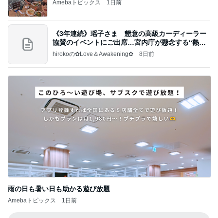
Amebaトピックス
1日前
《3年連続》瑶子さま 懇意の高級カーディーラー
協賛のイベントにご出席…宮内庁が懸念する“熱心
すぎ
hirokoの✿Love＆Awakening✿
8日前
雨の日も暑い日も助かる遊び放題
Amebaトピックス
1日前