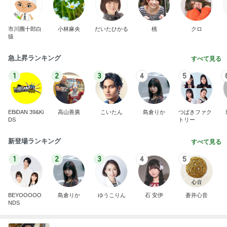
市川團十郎白
小林麻央
だいたひかる
桃
クロ
猿
急上昇ランキング
すべて見る
1
2
3
4
5
EBiDAN 39&Ki
高山善廣
こいたん
島倉りか
つばきファク
DS
トリー
新登場ランキング
すべて見る
1
2
3
4
5
BEYOOOOO
島倉りか
ゆうこりん
石 安伊
蒼井心音
NDS