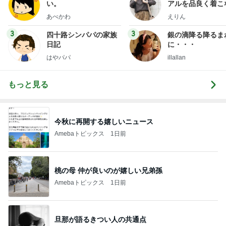
い。
アルを品良く着こ
ファッションブロ
あべかわ
えりん
3
3
四十路シンパパの家族
銀の滴降る降るま
日記
に・・・
はやパパ
illallan
もっと見る
今秋に再開する嬉しいニュース
Amebaトピックス
1日前
桃の母 仲が良いのが嬉しい兄弟孫
Amebaトピックス
1日前
旦那が語るきつい人の共通点