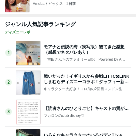
Amebaトピックス
2日前
ジャンル人気記事ランキング
ディズニーレポ
モアナと伝説の海（実写版）観てきた感想
（感想でネタバレあり）
1
「吉田さんちのファミリー日記」Powered by Ame
ba 吉田さんファミリーオフィシャルブログ
戦いだった！イギリスから参戦LITTC✖️LINK
しまむらディズニーコラボ！ダッフィー新商
2
品の話
キャラクター大好き！コロ助の2回目ロンドン生活
にっき★
【読者さんのひとりごと】キャストの質が…
3
マカロンのclub disney♡
いろんなキャラクターのいるバディTシャ