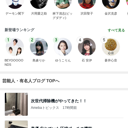
デーモン閣下
片岡愛之助
林下清志(ビッ
沢田聖子
金沢克彦
グダディ)
新登場ランキング
すべて見る
1
2
3
4
5
BEYOOOOO
島倉りか
ゆうこりん
石 安伊
蒼井心音
NDS
芸能人・有名人ブログ TOPへ
次世代掃除機がやってきた！！
Amebaトピックス
17時間前