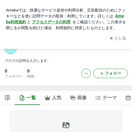
bl555financialのブログ
アプリをダウンロードして
ブログの更新通知
を受け取りまし
開く
ょう。
bl555financialのブログ
ブログの説明を入力します。
0
0
フォロー
フォロワー
投稿
一覧
人気
画像
テーマ