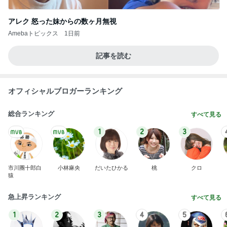
アレク 怒った妹からの数ヶ月無視
Amebaトピックス
1日前
記事を読む
オフィシャルブロガーランキング
総合ランキング
すべて見る
1
2
3
市川團十郎白
小林麻央
だいたひかる
桃
クロ
猿
急上昇ランキング
すべて見る
1
2
3
4
5