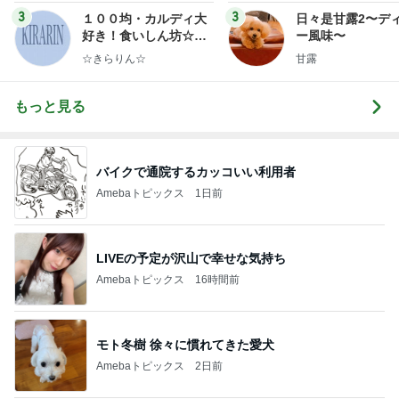
3
3
１００均・カルディ大
日々是甘露2〜デ
好き！食いしん坊☆き
ー風味〜
らりん☆のブログ
☆きらりん☆
甘露
もっと見る
バイクで通院するカッコいい利用者
Amebaトピックス
1日前
LIVEの予定が沢山で幸せな気持ち
Amebaトピックス
16時間前
モト冬樹 徐々に慣れてきた愛犬
Amebaトピックス
2日前