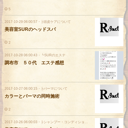
5
2017-10-29 06:00:57
・
├頭皮ケアについて
美容室SURのヘッドスパ
2
2017-10-28 06:00:43
・
┗SURのエステ
調布市 ５０代 エステ感想
2017-10-27 06:00:15
・
├パーマについて
カラーとパーマの同時施術
2
2017-10-26 06:00:03
・
├シャンプー・コンディショナー