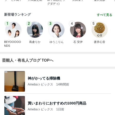
グダディ)
新登場ランキング
すべて見る
1
2
3
4
5
BEYOOOOO
島倉りか
ゆうこりん
石 安伊
蒼井心音
NDS
芸能人・有名人ブログ TOPへ
神がかってる掃除機
Amebaトピックス
14時間前
買いまわりにおすすめの1000円商品
Amebaトピックス
1日前