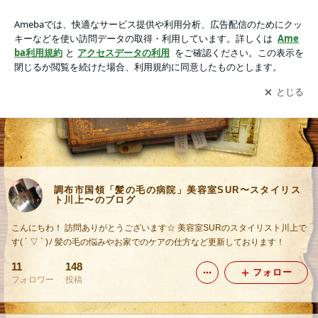
調布市国領「髪の毛の病院」美容室SUR〜スタイリスト川
上〜のブログ
アプリをダウンロードして
ブログの更新通知
を受け取りまし
開く
ょう。
調布市国領「髪の毛の病院」美容室SUR〜スタイリス
ト川上〜のブログ
こんにちわ！ 訪問ありがとうございます☆ 美容室SURのスタイリスト川上で
す( ´ ▽ ` )ﾉ 髪の毛の悩みやお家でのケアの仕方など更新しております！
11
148
フォロー
フォロワー
投稿