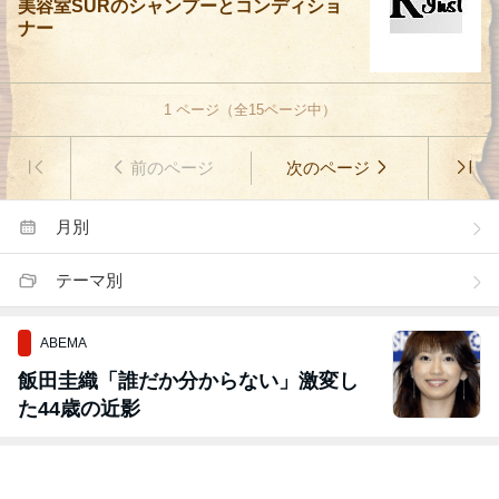
美容室SURのシャンプーとコンディショ
ナー
1
ページ（全
15
ページ中）
前のページ
次のページ
月別
テーマ別
ABEMA
飯田圭織「誰だか分からない」激変し
た44歳の近影