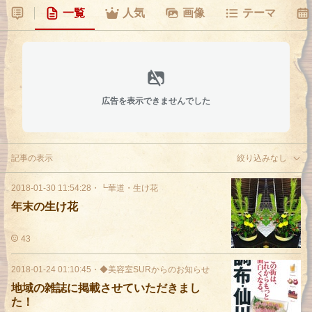
一覧
人気
画像
テーマ
広告を表示できませんでした
記事の表示
絞り込みなし
2018-01-30 11:54:28
・
┗華道・生け花
年末の生け花
43
2018-01-24 01:10:45
・
◆美容室SURからのお知らせ
地域の雑誌に掲載させていただきまし
た！