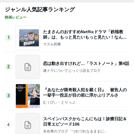
ジャンル人気記事ランキング
映画レビュー
たまさんのおすすめNetflixドラマ「鉄槌教
師」は、もっと見たいもっと見たい！なんで1
1
0話完？
マズル刑事
恋は動き出すけれど…「ラストノート」第4話
2
連ドラについてじっくり語るブログ
『あなたが猟奇殺人犯を裁く日』 被告人の
一挙手一投足が目の前に浮かぶリアルさ
3
むぅびぃ・とりっぷ
スペインバスクからこんにちは！診療日記＆
日常エピソード106
4
水谷孝のブログ「つれづれなるままに」