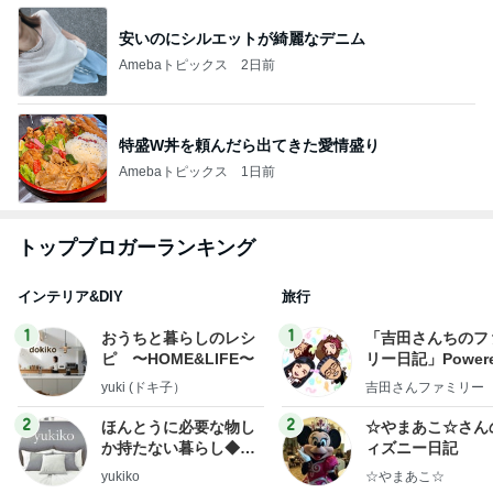
安いのにシルエットが綺麗なデニム
Amebaトピックス
2日前
特盛W丼を頼んだら出てきた愛情盛り
Amebaトピックス
1日前
トップブロガーランキング
インテリア&DIY
旅行
1
1
おうちと暮らしのレシ
「吉田さんちのフ
ピ 〜HOME&LIFE〜
リー日記」Powere
y Ameba 吉田さ
yuki (ドキ子）
吉田さんファミリー
ミリーオフィシャ
ログ
2
2
ほんとうに必要な物し
☆やまあこ☆さん
か持たない暮らし◆Ke
ィズニー日記
ep Life Simple◆〜イ
yukiko
☆やまあこ☆
ンテリアのきろく〜