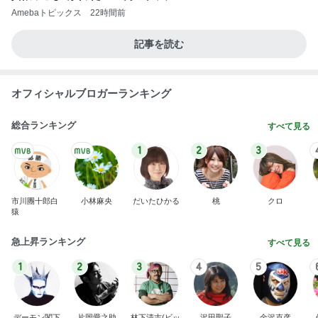
Amebaトピックス
22時間前
記事を読む
オフィシャルブロガーランキング
総合ランキング
すべて見る
1
2
3
市川團十郎白
小林麻央
だいたひかる
桃
クロ
猿
急上昇ランキング
すべて見る
1
2
3
4
5
デーモン閣下
片岡愛之助
林下清志(ビッ
沢田聖子
金沢克彦