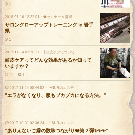
2
2018-01-16 12:22:01
・
◆セミナー＆講習
サロングローアップトレーニング in 岩手
県
1
2017-11-14 03:30:27
・
├頭皮ケアについて
頭皮ケアってどんな効果があるか知って
いますか？
11
1
2017-11-14 00:44:52
・
┗SURのエステ
”エラがなくなり、服もブカブカになる方法。”
2017-10-31 02:36:24
・
┗SURのエステ
”ありえないご縁の数珠つながり❤️第２弾✨✨✨”