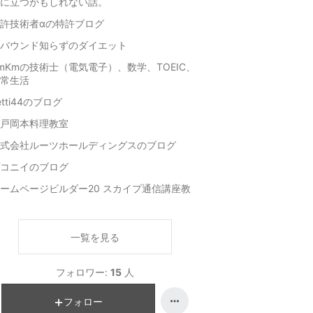
に立つかもしれない話。
許技術者αの特許ブログ
バウンド知らずのダイエット
mKmの技術士（電気電子）、数学、TOEIC、
常生活
etti44のブログ
戸岡本料理教室
式会社ルーツホールディングスのブログ
コニイのブログ
ームページビルダー20 スカイプ通信講座教
一覧を見る
フォロワー:
15
人
フォロー