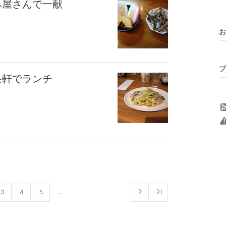
み屋さんで一献
お
ブ
央軒でランチ
3
4
5
…