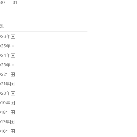
30
31
別
026
年
開
025
年
く
開
024
年
く
開
023
年
く
開
022
年
く
開
021
年
く
開
020
年
く
開
019
年
く
開
018
年
く
開
017
年
く
開
016
年
く
開