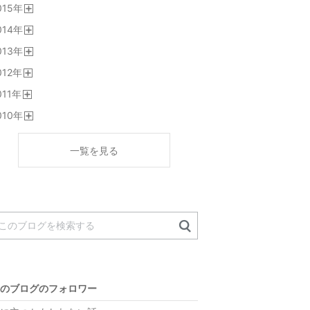
015
年
く
開
014
年
く
開
013
年
く
開
012
年
く
開
011
年
く
開
010
年
く
開
く
一覧を見る
のブログのフォロワー