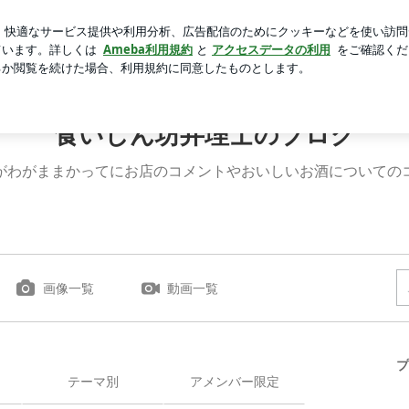
hot公開
芸能人ブログ
人気ブログ
新規登録
ログイ
食いしん坊弁理士のブログ
がわがままかってにお店のコメントやおいしいお酒についての
画像一覧
動画一覧
プ
テーマ別
アメンバー限定