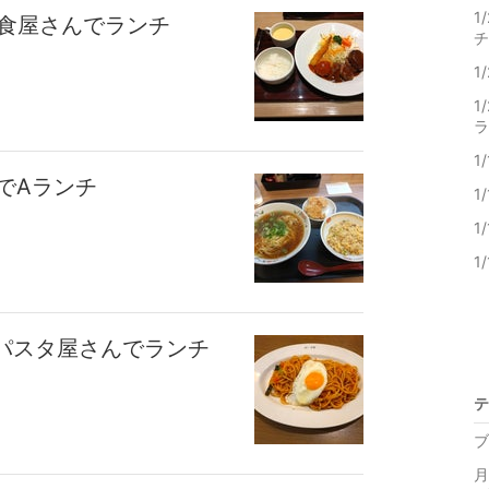
1
洋食屋さんでランチ
チ
1
1
ラ
1
でAランチ
1
1
1
のパスタ屋さんでランチ
テ
ブ
月