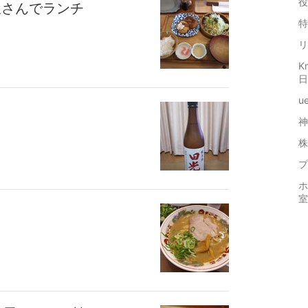
役
屋さんでランチ
特
リ
K
日
u
神
株
プ
ホ
室