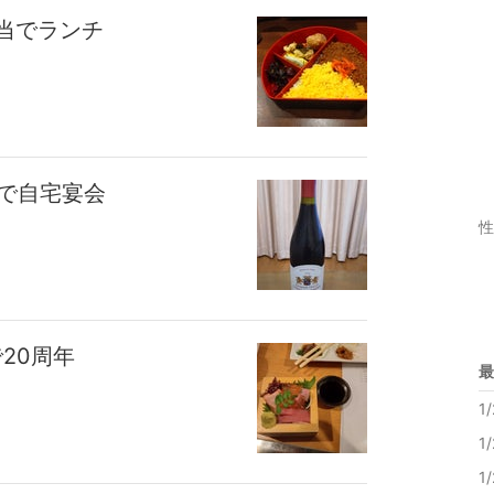
弁当でランチ
ンで自宅宴会
性
20周年
最
1
1
1