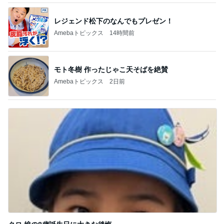
モト冬樹 作ったじゃこ天そばを絶賛
Amebaトピックス
2日前
クロ 娘の8歳誕生日に大きな後悔
Amebaトピックス
2日前
記事を読む