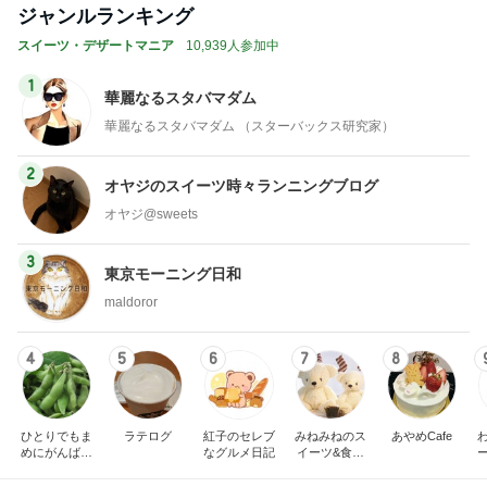
華麗なるスタバマダム （スターバックス研究家）
2
オヤジのスイーツ時々ランニングブログ
オヤジ@sweets
3
東京モーニング日和
maldoror
4
5
6
7
8
ひとりでもま
ラテログ
紅子のセレブ
みねみねのス
あやめCafe
めにがんばる
なグルメ日記
イーツ&食パ
ブログ
ンブログ❤️
もっと見る