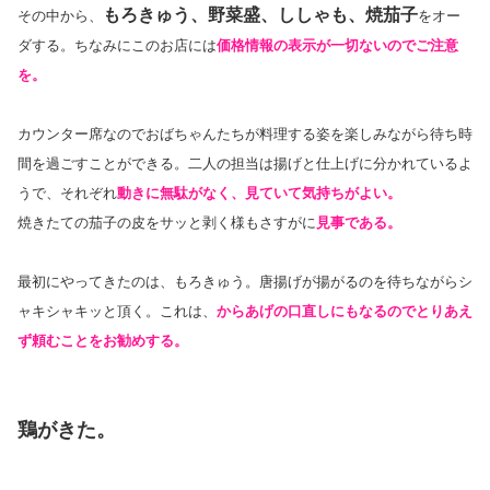
もろきゅう、野菜盛、ししゃも、焼茄子
その中から、
をオー
ダする。ちなみにこのお店には
価格情報の表示が一切ないのでご注意
を。
カウンター席なのでおばちゃんたちが料理する姿を楽しみながら待ち時
間を過ごすことができる。二人の担当は揚げと仕上げに分かれているよ
うで、それぞれ
動きに無駄がなく、見ていて気持ちがよい。
焼きたての茄子の皮をサッと剥く様もさすがに
見事である。
最初にやってきたのは、もろきゅう。唐揚げが揚がるのを待ちながらシ
ャキシャキッと頂く。これは、
からあげの口直しにもなるのでとりあえ
ず頼むことをお勧めする。
鶏がきた。