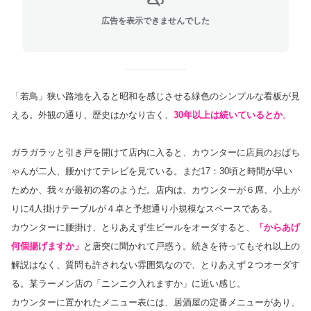
広告を表示できませんでした
「若鳥」狭い路地を入ると昭和を感じさせる緑色のシンプルな看板が見
える。外観の通り、歴史はかなり古く、
30年以上は続いているとか
。
ガラガラッと引き戸を開けて店内に入ると、カウンターに店員のおばち
ゃんが二人、腰かけてテレビを見ている。まだ17：30頃と時間が早い
ためか、我々が最初の客のようだ。店内は、カウンターが６席、小上が
りに4人掛けテーブルが４卓と予想通り小規模なスペースである。
カウンターに腰掛け、とりあえず生ビールをオーダすると、
「からあげ
何個揚げますか」
と唐突に聞かれて戸惑う。続きを待ってもそれ以上の
解説はなく、質問も許されない雰囲気なので、とりあえず２つオーダす
る。某ラーメン店の「ニンニク入れますか」に近い感じ。
カウンターに置かれたメニュー表には、居酒屋の定番メニューがあり、