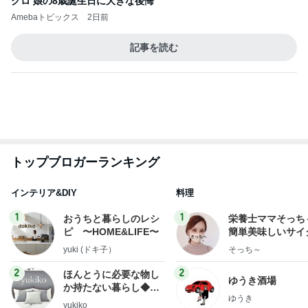
トップブロガーランキング
インテリア&DIY
料理
1
1
おうちと暮らしのレシ
栄養士ママそっち
ピ 〜HOME&LIFE〜
簡単美味しいサイ
献立
yuki (ドキ子）
そっち～
2
2
ほんとうに必要な物し
ゆうき酒場
か持たない暮らし◆Ke
ゆうき
ep Life Simple◆〜イ
yukiko
ンテリアのきろく〜
3
3
１００均・カルディ大
毎日笑顔で過ごし
好き！食いしん坊☆き
モモ母さん
らりん☆のブログ
☆きらりん☆