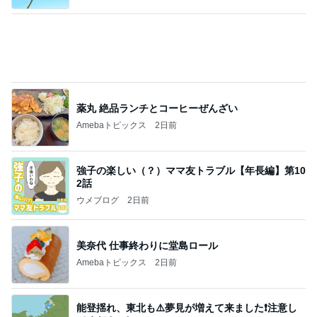
薬丸 絶品ランチとコーヒーぜんざい
Amebaトピックス
2日前
強子の楽しい（？）ママ友トラブル【年長編】第10
2話
ウメブログ
2日前
美奈代 仕事終わりに堂島ロール
Amebaトピックス
2日前
能登揺れ、東北も⚠️夢見が増えて来ました❗️注意し
てください❗️
マリアオフィシャルブログ「ひむかの風にさそわれ
2日前
て」Powered by Ameba
人の存在を感じて安心する空間