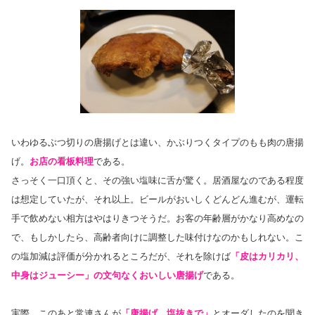
いわゆるぶつ切りの唐揚げとは違い、かぶりつくタイプのもも肉の唐揚
げ。
お店の看板料理
である。
さっそく一口頂くと、その強い塩味に舌が驚く。居酒屋なのである程度
は想定していたが、それ以上。ビールがおいしくどんどん進むが、運転
手で飲めない相方はやはりきつそうだ。お客の年齢層がかなり高めなの
で、もしかしたら、高齢者向けに調整した味付けなのかもしれない。こ
の塩加減は評価が分かれるところだが、それを除けば
「皮はカリカリ、
中身はジューシー」の文句なくおいしい唐揚げ
である。
実際、このあと常連さんが
「唐揚げ、塩抜きで」
とオーダしたのを聞き