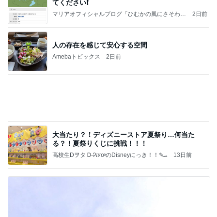
Amebaトピックス
2日前
大当たり？！ディズニーストア夏祭り…何当た
る？！夏祭りくじに挑戦！！！
高校生Dヲタ Ꭰ-ᎮꭵꭹꭴのDisneyにっき！！✎ܚ
13日前