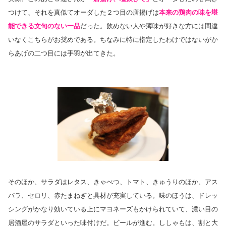
つけて、それを真似てオーダした２つ目の唐揚げは
本来の鶏肉の味を堪
能できる文句のない一品
だった。飲めない人や薄味が好きな方には間違
いなくこちらがお奨めである。ちなみに特に指定したわけではないがか
らあげの二つ目には手羽が出てきた。
そのほか、サラダはレタス、きゃべつ、トマト、きゅうりのほか、アス
パラ、セロリ、赤たまねぎと具材が充実している。味のほうは、ドレッ
シングがかなり効いている上にマヨネーズもかけられていて、濃い目の
居酒屋のサラダといった味付けだ。ビールが進む。ししゃもは、割と大