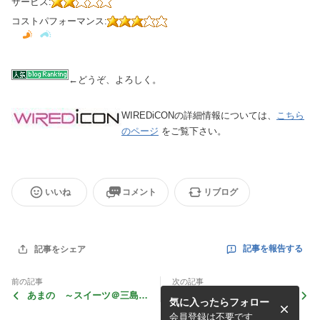
サービス:
コストパフォーマンス:
←どうぞ、よろしく。
WIREDiCONの詳細情報については、
こちら
のページ
をご覧下さい。
いいね
コメント
リブログ
記事を報告する
記事をシェア
前の記事
次の記事
あまの ～スイーツ＠三島～
アフターバー石垣 ～バー＠
気に入ったらフォロー
静岡おいしいもん!!!
三島～ 静岡おいしいもん!!!
会員登録は不要です