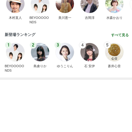
新登場ランキング
すべて見る
1
2
3
4
5
BEYOOOOO
島倉りか
ゆうこりん
石 安伊
蒼井心音
NDS