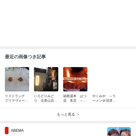
最近の画像つき記事
リストランテ
いろどりみど
箱根湯本 はつ
やくみや ～ラ
プリマヴェーラ
り 北青山店
花 本店 ～和
ーメン＠沼津～
～イタリアン＠
～女子大生編＠
食＠箱根～ 静岡
静岡おいしいも
長泉町～ 静岡お
東京～ 静岡お
おいしいもん!!!
ん!!!
いしいもん!!!
いしいもん!!!
もっと見る
ABEMA