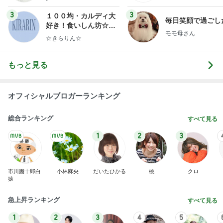
もっと見る
オフィシャルブロガーランキング
総合ランキング
すべて見る
1
2
3
市川團十郎白
小林麻央
だいたひかる
桃
クロ
猿
急上昇ランキング
すべて見る
1
2
3
4
5
木村直人
BEYOOOOO
美川憲一
吉岡淳
水森かおり
NDS