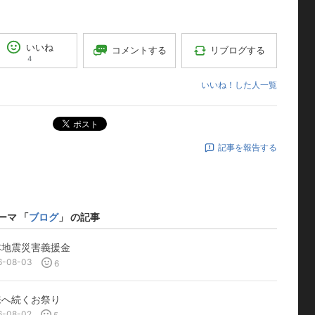
いいね
コメントする
リブログする
4
いいね！した人一覧
ポスト
記事を報告する
ーマ 「
ブログ
」 の記事
本地震災害義援金
6-08-03
6
来へ続くお祭り
6-08-02