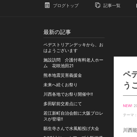
ブログトップ
記事一覧
最新の記事
ペデストリアンデッキから、お
はようございます
施設訪問 介護付有料老人ホー
ム 花咲池田21
ペ
熊本地震災害義援金
う
未来へ続くお祭り
川西各地でお祭り開催中‼️
多田駅前交差点にて
NEW!
2
若江新町自治会館に大阪プロレ
テーマ
スが登場‼️
願生寺さんで水風船投げ大会
川西