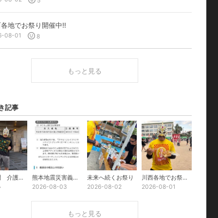
5
各地でお祭り開催中‼️
6-08-01
8
もっと見る
き記事
施設訪問 介護付有料老人ホーム 花咲池田21
熊本地震災害義援金
未来へ続くお祭り
川西各地でお祭り開催中‼️
い
2026-08-03
2026-08-02
2026-08-01
もっと見る