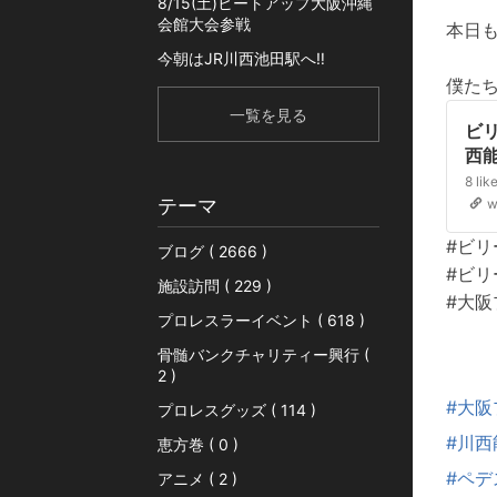
8/15(土)ヒートアップ大阪沖縄
会館大会参戦
本日も
今朝はJR川西池田駅へ‼️
僕たち
一覧を見る
ビリ
西
ら
テーマ
し
w
レス
#ビリ
ブログ ( 2666 )
キッ
#ビ
施設訪問 ( 229 )
#大阪
プロレスラーイベント ( 618 )
骨髄バンクチャリティー興行 (
2 )
#大阪
プロレスグッズ ( 114 )
#川西
恵方巻 ( 0 )
#ペ
アニメ ( 2 )