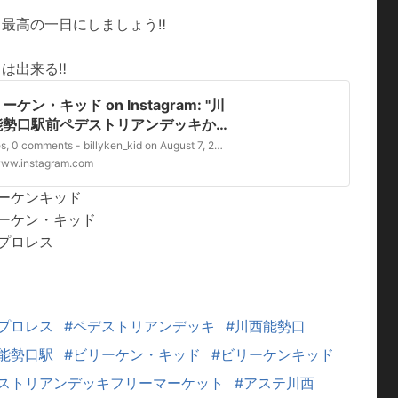
最高の一日にしましょう‼️
は出来る‼️
ーケン・キッド on Instagram: "川
能勢口駅前ペデストリアンデッキか
、朝の挨拶運動本日も最高の一日に
8 likes, 0 comments - billyken_kid on August 7, 2026: "川西能勢口駅前ペデストリアンデッキから、朝の挨拶運動本日も最高の一日にしましょう僕たちは出来る‼️#大阪プロレス #ビリーケン・キッド #ビリーケンキッド".
ましょう僕たちは出来る‼️#大阪プロ
ww.instagram.com
 #ビリーケン・キッド #ビリーケン
ーケンキッド
ド"
リーケン・キッド
プロレス
プロレス
#ペデストリアンデッキ
#川西能勢口
能勢口駅
#ビリーケン・キッド
#ビリーケンキッド
デストリアンデッキフリーマーケット
#アステ川西