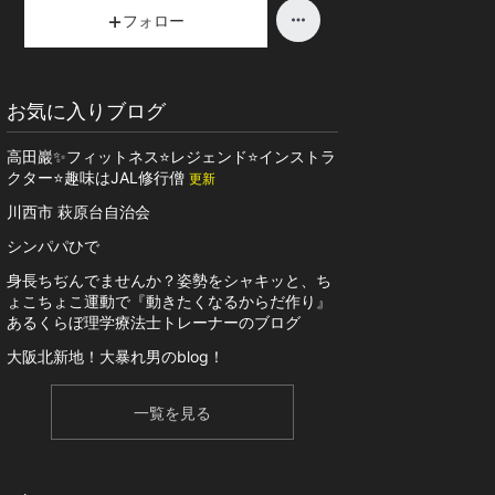
フォロー
お気に入りブログ
高田巖✨フィットネス⭐️レジェンド⭐️インストラ
クター⭐️趣味はJAL修行僧
更新
川西市 萩原台自治会
シンパパひで
身長ちぢんでませんか？姿勢をシャキッと、ち
ょこちょこ運動で『動きたくなるからだ作り』
あるくらぼ理学療法士トレーナーのブログ
大阪北新地！大暴れ男のblog！
一覧を見る