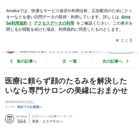
顔のたるみをやさしい手技だけでリフトアップさせるたるみ専
門サロン | 世田谷梅丘 顔のたるみ専門サロン【美縁】医療に
アプリをダウンロードして
ブログの更新通知
を受け取りまし
開く
頼らないリフトアップ術／やさしい手技だけで顔の印象グッと
ょう。
若返る
世田谷梅丘 顔のたるみ専門サロン【美縁】
フォロー
医療に頼らないリフトアップ術／やさしい手
技だけで顔の印象グッと若返る
前の記事へ
一覧
次の記事へ
医療に頼らず顔のたるみを解決した
いなら専門サロンの美縁におまかせ
2026年08月01日(土)
テーマ：
初めてのお客様へ
ranking
公式ジャンル記事ランキング
564
美容・エステサロン