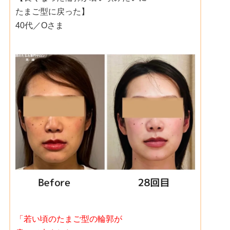
たまご型に戻った】
40代／Oさま
「若い頃のたまご型の輪郭が