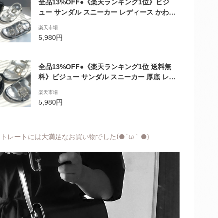
全品13%OFF●《楽天ランキング1位》ビジ
ュー サンダル スニーカー レディース かわい
い おしゃれ インスタ 歩きやすい 疲れない
楽天市場
痛くない シューズ すりっぱ スポーツ アウト
5,980円
ドア コンフォート 人気 韓国 ブラック 夏 海
アウトドア ビーチ スライド 靴 楽ちん 脱げ
ない 厚底
全品13%OFF●《楽天ランキング1位 送料無
料》ビジュー サンダル スニーカー 厚底 レデ
ィース かわいい おしゃれ インスタ 歩きやす
楽天市場
い 疲れない 痛くない シューズ すりっぱ ス
5,980円
ポーツ アウトドア 人気 黒 韓国 ブラック 夏
海 アウトドア ビーチ 靴 楽ちん ブラック ホ
ワイト
トレートには大満足なお買い物でした(●´ω｀●)