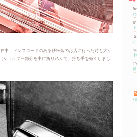
fr
た
5
ギ
i
い
滞在中、ドレスコードのある鉄板焼のお店に行った時も大活
m
（ショルダー部分を中に折り込んで、持ち手を短くしまし
1
都
※