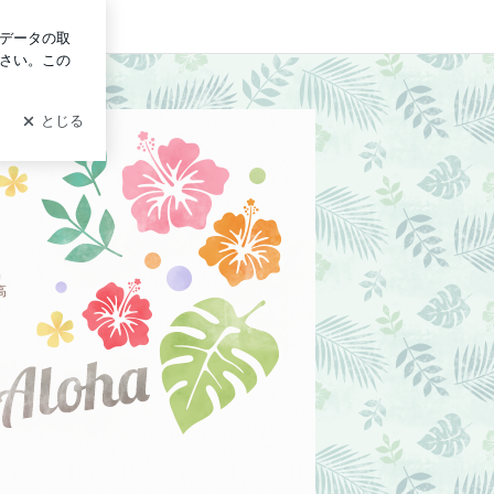
イン
グ
出
高