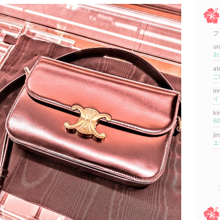
フ
ur
at
in
イ
k
ji
エ