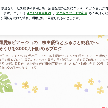
られた映画
芸能人ブログ
人気ブログ
新規登録
ログ
の、株主優待とふるさと納税でへそくりを3000万円貯めるブロ
同居嫁ビアッジョの、株主優待とふるさと納税でへ
そくりを3000万円貯めるブログ
小学1年生のやんちゃな男の子ママが、株主優待やふるさと納税で、ちょっと贅沢な
毎日を綴るブログ。同居のやんちゃな義父の愚痴話題あり（現在同居解消！）。家
歴多し(笑)。目指せ、株主優待で年間100万得をする、ふるさと納税で年間100件、
級お肉やお米をもらう！（笑）