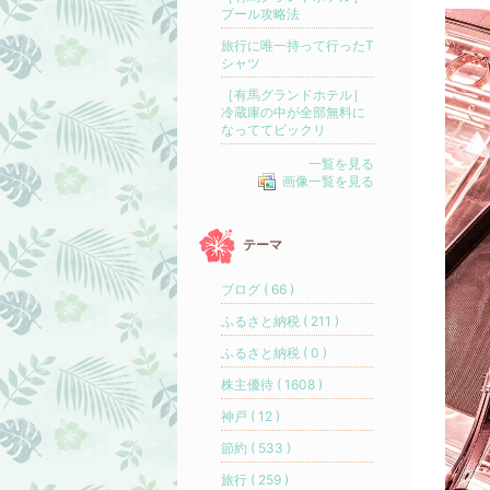
プール攻略法
旅行に唯一持って行ったT
シャツ
［有馬グランドホテル］
冷蔵庫の中が全部無料に
なっててビックリ
一覧を見る
画像一覧を見る
テーマ
ブログ ( 66 )
ふるさと納税 ( 211 )
ふるさと納税 ( 0 )
株主優待 ( 1608 )
神戸 ( 12 )
節約 ( 533 )
旅行 ( 259 )