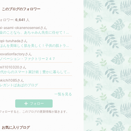
このブログのフォロワー
ォロワー:
6,641
人
ai-asami-okanenosenseiさん
お金のことなら、あちゃみん先生に任せて！！【外資系金融歴30年のあちゃみんが教えるお金のひみつ】
opi-turuhadaさん
ごはんを美味しく肌を美しく！子供の肌トラブルと痒みを治してあげたいママに送るアトピー食事改善法！アトピー専門家歴10年/秋田ハナエ
novationfactoryさん
ノベーション・ファクトリー２４７
imi11010320さん
60代からのスマート家計術｜豊かに暮らして、しっかり残す
rokichi1085さん
レガントばあばのブログ
一覧を見る
フォロー
フォローすると、このブログの更新情報が届きます。
お気に入りブログ