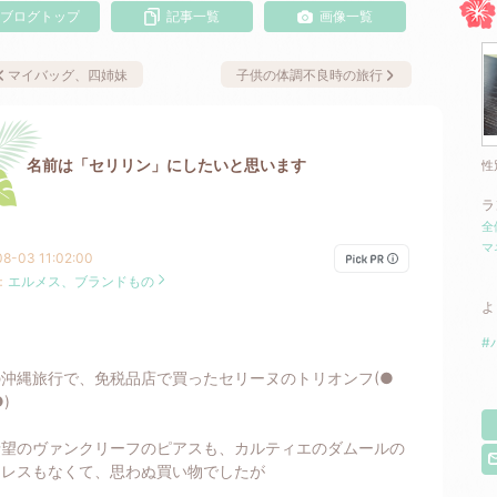
ブログトップ
記事一覧
画像一覧
マイバッグ、四姉妹
子供の体調不良時の旅行
名前は「セリリン」にしたいと思います
性
ラ
全
マ
8-03 11:02:00
：
エルメス、ブランドもの
よ
#
沖縄旅行で、免税品店で買ったセリーヌのトリオンフ(●
)
希望のヴァンクリーフのピアスも、カルティエのダムールの
クレスもなくて、思わぬ買い物でしたが