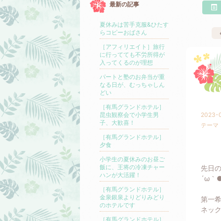
最新の記事
夏休みは苦手克服&ひたす
らコピーおばさん
［アフィリエイト］旅行
に行ってても不労所得が
入ってくるのが理想
パートと塾のお弁当が重
なる日が、むっちゃしん
どい
［有馬グランドホテル］
昆虫観察会で小学生男
2023-0
子、大歓喜！
テーマ
［有馬グランドホテル］
夕食
小学生の夏休みのお昼ご
飯に、王将の冷凍チャー
先日の
ハンが大活躍！
´ω｀●
［有馬グランドホテル］
金泉銀泉よりどりみどり
第一
のホテルです
ネッ
［有馬グランドホテル］