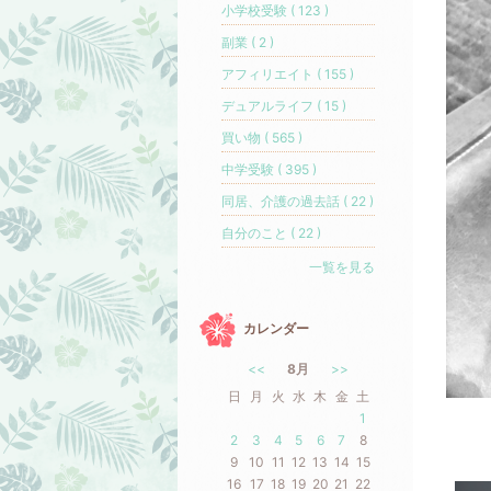
小学校受験 ( 123 )
副業 ( 2 )
アフィリエイト ( 155 )
デュアルライフ ( 15 )
買い物 ( 565 )
中学受験 ( 395 )
同居、介護の過去話 ( 22 )
自分のこと ( 22 )
一覧を見る
カレンダー
<<
8月
>>
日
月
火
水
木
金
土
1
2
3
4
5
6
7
8
9
10
11
12
13
14
15
16
17
18
19
20
21
22