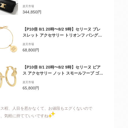
フ レザー ハンドバッグ ロゴ 鞄 Black
楽天市場
344,850円
【P10倍 8/1 20時〜8/2 9時】セリーヌ ブレ
スレット アクセサリー トリオンフ バングル
ゴールド レディース CELINE 46Y916BRA 3
楽天市場
5OR【返品OK】
68,800円
【P10倍 8/1 20時〜8/2 9時】セリーヌ ピア
ス アクセサリー ノット スモールフープ ゴー
ルド レディース CELINE 46N556BRA 35OR
楽天市場
【返品OK】
65,800円
メス程、人目を惹かなくて、お値段もエグくないので
）、気軽に持てていいですね