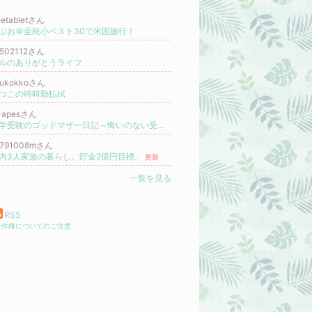
eetabletさん
ぶお＠全統小ベスト30で米国旅行！
1502112さん
ルのありがとうライフ
tsukokkoさん
つこの時時勤払拭
-apesさん
中学受験のゴッドマザー日記～悔いのない受験を目指して～
更新
9791008mさん
内3人家族の暮らし。貯金2億円目標。
更新
一覧を見る
RSS
著作権についてのご注意