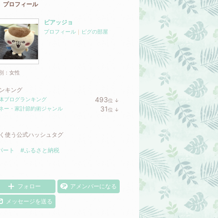
プロフィール
ビアッジョ
プロフィール
｜
ピグの部屋
別：
女性
ンキング
493
体ブログランキング
位
↓
ラ
31
ネー・家計節約術ジャンル
位
↓
ン
ラ
キ
ン
ン
キ
グ
く使う公式ハッシュタグ
ン
下
グ
降
下
パート
#ふるさと納税
降
フォロー
アメンバーになる
メッセージを送る