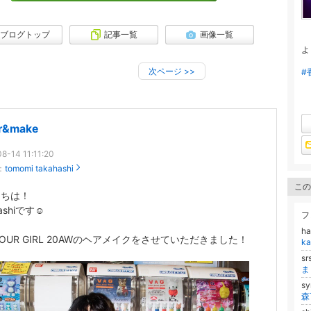
ブログトップ
記事一覧
画像一覧
よ
次ページ
>>
#
ir&make
8-14 11:11:20
：
tomomi takahashi
この
にちは！
ashiです☺︎
フ
h
JOUR GIRL 20AWのヘアメイクをさせていただきました！
ka
s
ま
s
森