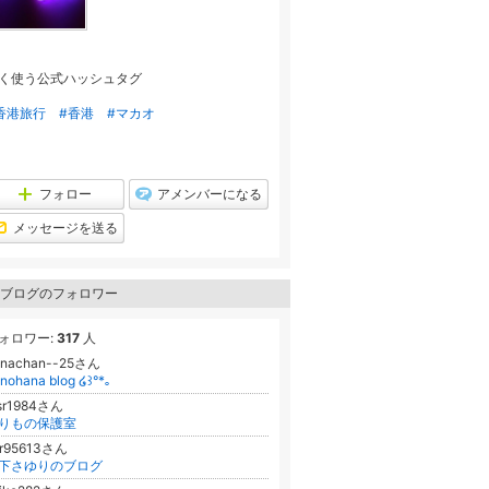
く使う公式ハッシュタグ
香港旅行
#香港
#マカオ
フォロー
アメンバーになる
メッセージを送る
ブログのフォロワー
ォロワー:
317
人
anachan--25さん
nohana blog ໒꒱°*。
rsr1984さん
りもの保護室
yr95613さん
下さゆりのブログ