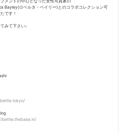
ーブメントの中心となった女性写真家の
erta Bayley(ロベルタ・ベイリー)とのコラボコレクション可
ったです！
見てみて下さい♩
ashi
/bettie.tokyo/
ing
//bettie.thebase.in/