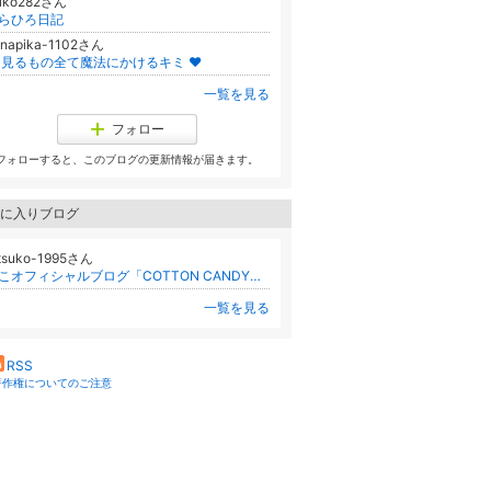
hiko282さん
らひろ日記
anapika-1102さん
︎ 見るもの全て魔法にかけるキミ ♥︎
一覧を見る
フォロー
フォローすると、このブログの更新情報が届きます。
に入りブログ
etsuko-1995さん
ぺこオフィシャルブログ「COTTON CANDY？」Powered by Ameba/スターレイプロダクション
一覧を見る
RSS
著作権についてのご注意