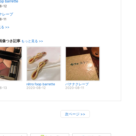
oop barrette
8-12
クレープ
8-11
る >>
画像つき記事
もっと見る >>
rétro foop barrette
バナナクレープ
8-13
2020-08-12
2020-08-11
次ページ
>>