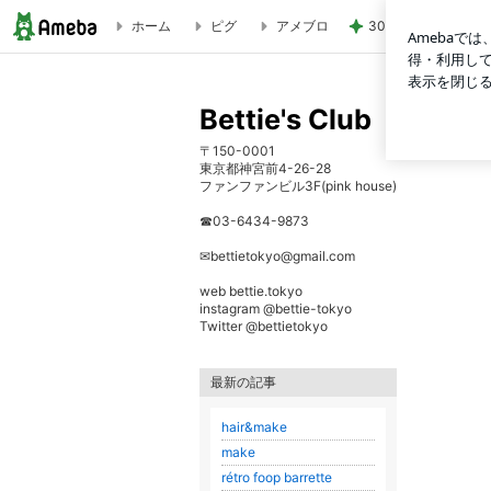
ホーム
ピグ
アメブロ
30%OFFで見逃せ
Bettie's Club
Bettie's Club
〒150-0001
東京都神宮前4-26-28
ファンファンビル3F(pink house)
☎︎03-6434-9873
✉︎bettietokyo@gmail.com
web bettie.tokyo
instagram @bettie-tokyo
Twitter @bettietokyo
最新の記事
hair&make
make
rétro foop barrette