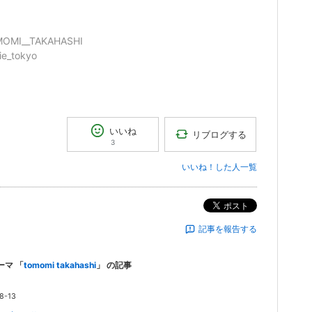
OMI__TAKAHASHI
ie_tokyo
いいね
リブログする
3
いいね！した人一覧
ポスト
記事を報告する
ーマ 「
tomomi takahashi
」 の記事
8-13