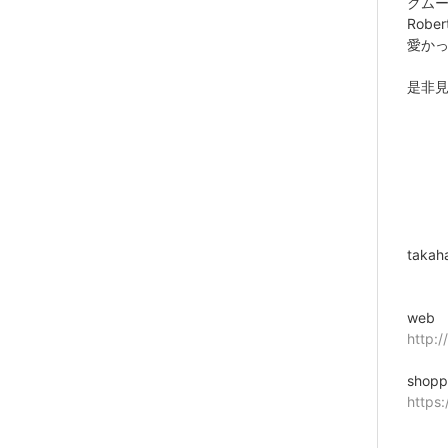
クム
Rob
愛か
是非
takah
web
http:/
shopp
https: