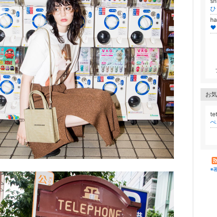
s
ひ
h
♥
お気
t
※