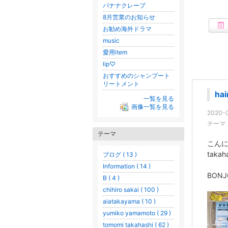
バナナクレープ
8月営業のお知らせ
お勧め海外ドラマ
music
愛用item
lip♡
おすすめのシャンプート
リートメント
ha
一覧を見る
画像一覧を見る
2020-0
テーマ
テーマ
こん
takah
ブログ ( 13 )
Information ( 14 )
BON
B ( 4 )
chihiro sakai ( 100 )
aiatakayama ( 10 )
yumiko yamamoto ( 29 )
tomomi takahashi ( 62 )