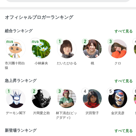
オフィシャルブロガーランキング
総合ランキング
すべて見る
1
2
3
市川團十郎白
小林麻央
だいたひかる
桃
クロ
猿
急上昇ランキング
すべて見る
1
2
3
4
5
デーモン閣下
片岡愛之助
林下清志(ビッ
沢田聖子
金沢克彦
グダディ)
新登場ランキング
すべて見る