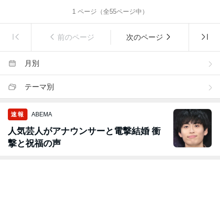
1
ページ（全
55
ページ中）
前のページ
次のページ
月別
テーマ別
速報
ABEMA
人気芸人がアナウンサーと電撃結婚 衝
撃と祝福の声