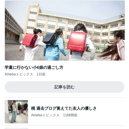
学童に行かない小6娘の過ごし方
Amebaトピックス
1日前
記事を読む
桃 過去ブログ覚えてた友人の優しさ
Amebaトピックス
11時間前
夜パンツで失敗が少なくなった娘
Amebaトピックス
1日前
だいた 薬の為に結局3枚食べたジャム
Amebaトピックス
1日前