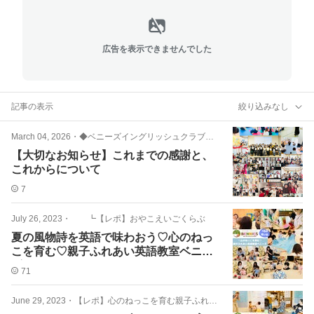
広告を表示できませんでした
記事の表示
絞り込みなし
March 04, 2026
・
◆ベニーズイングリッシュクラブとは？
【大切なお知らせ】これまでの感謝と、
これからについて
7
July 26, 2023
・
┗【レポ】おやこえいごくらぶ
夏の風物詩を英語で味わおう♡心のねっ
こを育む♡親子ふれあい英語教室ベニー
ズ
71
June 29, 2023
・
【レポ】心のねっこを育む親子ふれあい英語