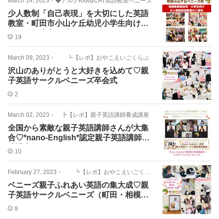
March 14, 2023
・
◆アルクKiddyCAT英語教室ベニーズ
少人数制「自己表現」を大切にした英語
教室・町田市小山ケ丘幼児小学生向けア
ルク町田小山ケ丘ベニーズ
19
March 09, 2023
・
┗【レポ】おやこえいごくらぶ
沢山のありがとうと大好きを込めて♡親
子英語サークルベニーズ卒会式
2
March 02, 2023
・
┣【レポ】親子英語講師養成講座
全国から素敵な親子英語講師さんが大集
合♡*nano-English*認定親子英語講師養
成講座
10
February 27, 2023
・
┗【レポ】おやこえいごくらぶ
ベニーズ親子ふれあい英語の集大成♡親
子英語サークルベニーズ（町田・相模
原）
8