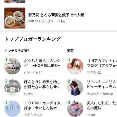
若乃花 とろろ蕎麦と餃子で一人飯
Amebaトピックス
1日前
トップブロガーランキング
インテリア&DIY
美容
1
1
おうちと暮らしのレシ
（旧アカウント）
ピ 〜HOME&LIFE〜
ブログ【アラフォ
社売却セカンドラ
yuki (ドキ子）
エマの日記
フ】
2
2
ほんとうに必要な物し
リトルミニマリス
か持たない暮らし◆Ke
ビューティコラム 
ep Life Simple◆〜イ
little minimalist'
yukiko
あねっさ／anessa
ンテリアのきろく〜
uty colum
3
3
１００均・カルディ大
美人になれる、た
好き！食いしん坊☆き
んの魔法
らりん☆のブログ
☆きらりん☆
hiromi