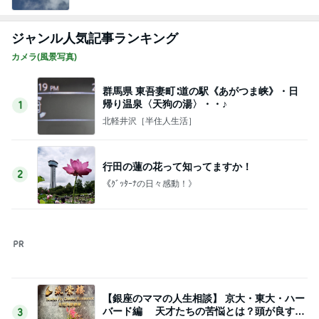
群馬県 東吾妻町∶道の駅《あがつま峡》・日
帰り温泉〈天狗の湯〉・・♪
1
北軽井沢［半住人生活］
行田の蓮の花って知ってますか！
2
《ｸﾞｯﾀｰﾅの日々感動！》
【銀座のママの人生相談】 京大・東大・ハー
バード編 天才たちの苦悩とは？頭が良すぎ
3
て悩む人
銀座のママブログ✨美肌で開運✨銀座ママが作った
化粧品✨銀座クラブ高嶋25歳で開店✨高嶋りえ子
お着物でエルメス バーキン コーデ
元キャバ嬢みなさん自殺 誹謗中傷裁判で1億
勝ち取った銀座のママに相談殺到 誹謗中傷
4
は正義じゃない
銀座のママブログ✨美肌で開運✨銀座ママが作った
化粧品✨銀座クラブ高嶋25歳で開店✨高嶋りえ子
お着物でエルメス バーキン コーデ
【銀座のママの賢い女の投資術】スイス式
「お金を増やす人」の考え方 美肌で賢く金
5