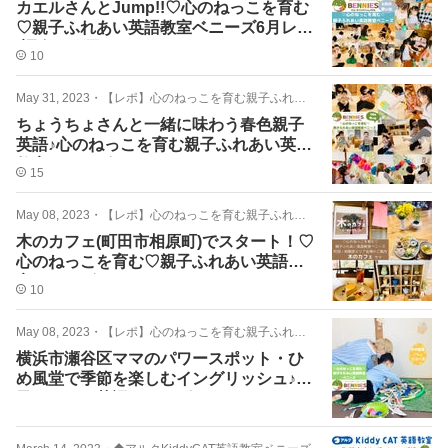
カエルさんとJump!!♡心のねっこを育む
♡親子ふれあい英語教室ベニーズ6月レポ
(調布・町田）
10
May 31, 2023
・
【レポ】心のねっこを育む親子ふれあい英語
ちょうちょさんと一緒に味わう春色親子
英語♪心のねっこを育む親子ふれあい英語
教室ベニーズ
15
May 08, 2023
・
【レポ】心のねっこを育む親子ふれあい英語
木のカフェ(町田市相原町)でスタート！♡
心のねっこを育む♡親子ふれあい英語教
室ベニーズ
10
May 08, 2023
・
【レポ】心のねっこを育む親子ふれあい英語
横浜市瀬谷区ママのパワースポット・ひ
め風堂で季節を楽しむイングリッシュ♪親
子ふれあい英語ベニーズ