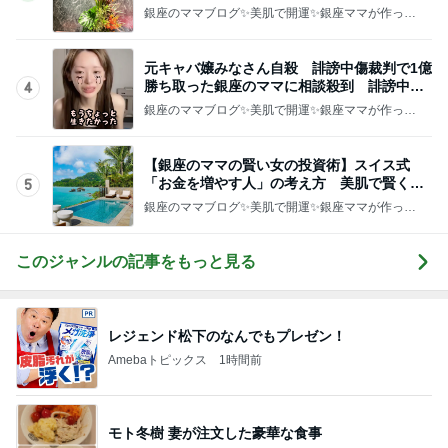
運UP これが正解
銀座のママブログ✨美肌で開運✨銀座ママが作った
化粧品✨銀座クラブ高嶋25歳で開店✨高嶋りえ子
お着物でエルメス バーキン コーデ
このジャンルの記事をもっと見る
レジェンド松下のなんでもプレゼン！
Amebaトピックス
1時間前
モト冬樹 妻が注文した豪華な食事
Amebaトピックス
1日前
真夏の動物園で役立った暑さ対策
Amebaトピックス
1日前