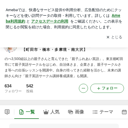
親子のふれあいイングリッシュタイム♪ベニーズ～絵本・わら
べ歌・クラフトではじめるあったか親子英語【町田市・橋本・
アプリをダウンロードして
ブログの更新通知
を受け取りまし
開く
多摩境・南大沢】
ょう。
親子のふれあいイングリッシュタイム♪ベニーズ～絵
本・わらべ歌・クラフトではじめるあったか親子英語
【町田市・橋本・多摩境・南大沢】
のべ3,500組以上の親子さんと育んできた「親子ふれあい英語」。東京都町田
市にて親子英語サークルをはじめ、自治体さま、企業さま、親子サークルさ
ま等への出張レッスンを開講中。自身の培ってきた経験を活かし、未来の講
師さん向け「親子英語サークル講師養成講座」も開講。
634
542
フォロー
フォロワー
投稿
一覧
人気
画像
テーマ