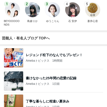
1
2
3
4
5
BEYOOOOO
島倉りか
ゆうこりん
石 安伊
蒼井心音
NDS
芸能人・有名人ブログ TOPへ
レジェンド松下のなんでもプレゼン！
Amebaトピックス
1時間前
書けなかった25年間の恋愛の記録
Amebaトピックス
1日前
丁寧な暮らしに程遠い夏休み
Amebaトピックス
1日前