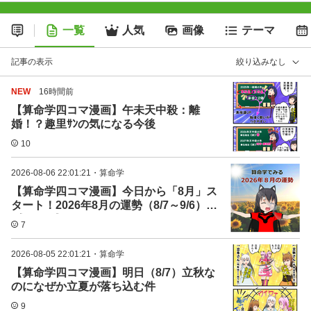
一覧
人気
画像
テーマ
記事の表示
絞り込みなし
NEW
16時間前
【算命学四コマ漫画】午未天中殺：離
婚！？趣里ｻﾝの気になる今後
10
2026-08-06 22:01:21
・
算命学
【算命学四コマ漫画】今日から「8月」ス
タート！2026年8月の運勢（8/7～9/6）
《まとめ》
7
2026-08-05 22:01:21
・
算命学
【算命学四コマ漫画】明日（8/7）立秋な
のになぜか立夏が落ち込む件
9