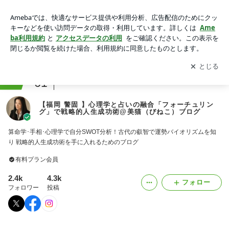
【福岡 警固 】心理学と占いの融合「フォーチュリング」で戦
略的人生成功術@美猫（びねこ）ブログ
アプリをダウンロードして
ブログの更新通知
を受け取りまし
開く
ょう。
ranking
61
占い・スピリチュアルジャンル
【福岡 警固 】心理学と占いの融合「フォーチュリン
グ」で戦略的人生成功術@美猫（びねこ）ブログ
算命学･手相･心理学で自分SWOT分析！古代の叡智で運勢バイオリズムを知
り 戦略的人生成功術を手に入れるためのブログ
有料プラン会員
2.4k
4.3k
フォロー
フォロワー
投稿