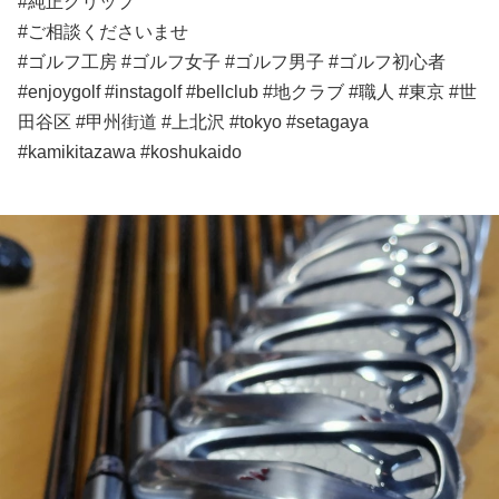
#純正グリップ
#ご相談くださいませ
#ゴルフ工房 #ゴルフ女子 #ゴルフ男子 #ゴルフ初心者
#enjoygolf #instagolf #bellclub #地クラブ #職人 #東京 #世
田谷区 #甲州街道 #上北沢 #tokyo #setagaya
#kamikitazawa #koshukaido