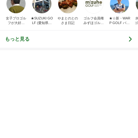
トップブロガーランキング
旅行
インテリア&DIY
1
1
「吉田さんちのファミ
おうちと暮らしの
リー日記」Powered b
ピ 〜HOME&LI
y Ameba 吉田さんファ
吉田さんファミリー
yuki (ドキ子）
ミリーオフィシャルブ
ログ
2
2
☆やまあこ☆さんのデ
ほんとうに必要な
ィズニー日記
か持たない暮らし
ep Life Simple
☆やまあこ☆
yukiko
ンテリアのきろく
3
3
日々是甘露2〜ディズニ
１００均・カルデ
ー風味〜
好き！食いしん坊