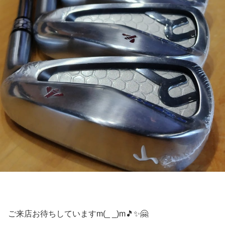
ご来店お待ちしていますm(_ _)m🎵✨🤗