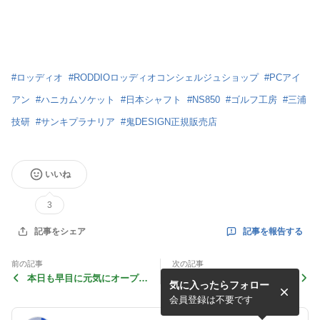
#
ロッディオ
#
RODDIOロッディオコンシェルジュショップ
#
PCアイ
アン
#
ハニカムソケット
#
日本シャフト
#
NS850
#
ゴルフ工房
#
三浦
技研
#
サンキプラナリア
#
鬼DESIGN正規販売店
いいね
3
記事を報告する
記事をシェア
前の記事
次の記事
本日も早目に元気にオープン
本日も早目に元気にオープン
気に入ったらフォロー
しています☀✨
しています☀✨
会員登録は不要です