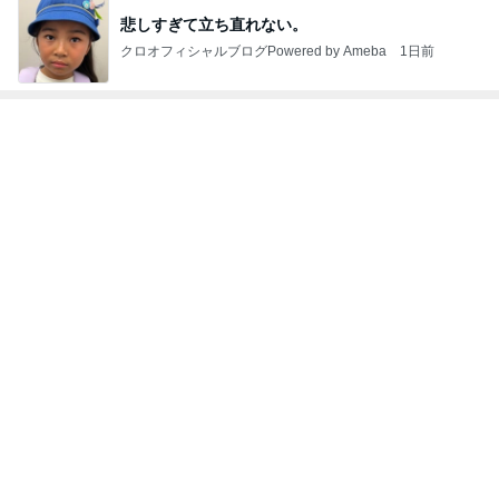
ジャンルランキング
ゴルフ
4,476人参加中
1
GOLF SHOP naganobu
GOLF SHOP naganobu
2
店長ブログ
heatman
3
カスタムクラブ製作提案！
メルサ
4
5
6
7
8