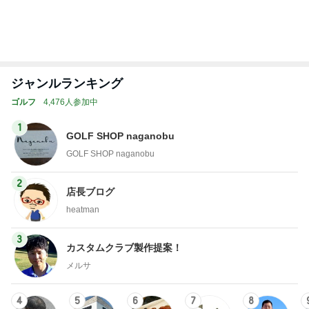
女子プロゴル
★SUZUKI GO
やまとのとの
ゴルフ会員権
★☆新・WAR
フが大好き
LF (愛知県半
さま日記
みずほゴルフ
P GOLF バカ
ゴ
〈でん〉ねん
田市スズキゴ
社長ブログ
社長の独り言
ルフ)★
☆★
もっと見る