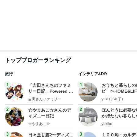
らりん☆のブログ
甘露
☆きらりん☆
もっと見る
オフィシャルブロガーランキング
総合ランキング
すべて見る
1
2
3
市川團十郎白
小林麻央
だいたひかる
桃
クロ
猿
急上昇ランキング
すべて見る
1
2
3
4
5