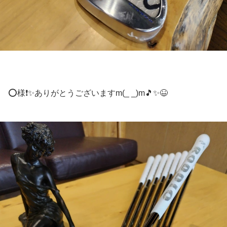
⭕様❗✨ありがとうございますm(_ _)m🎵✨😆