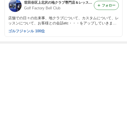
世田谷区上北沢の地クラブ専門店＆レッスンスタジオ Bell Clubの日記
フォロー
Golf Factory Bell Club
店舗での日々の出来事、地クラブについて、カスタムについて、レ
ッスンについて、お客様との会話etc・・・をアップしていきま
す。宜しくお願いいたします。
ゴルフジャンル 100位
最近の画像つき記事
本日も早目に元
ほっと一息☀✨
本日も早目に元
異次元の飛び、
気にオープンし
月イチゴルフ
気にオープンし
絶対の信頼☀✨
ています☀✨
ています☀✨
S︰R ＨＹＢ
もっと見る
ABEMA