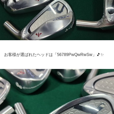
お客様が選ばれたヘッドは「56789PwQwRwSw」🎵✨