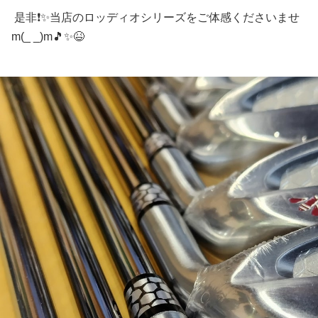
是非❗✨当店のロッディオシリーズをご体感くださいませ
m(_ _)m🎵✨😆