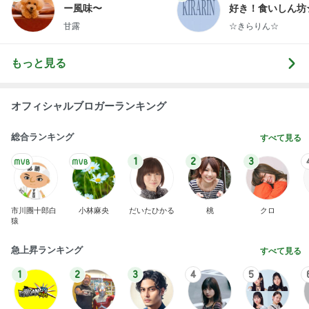
EBiDAN 39&Ki
高山善廣
こいたん
島倉りか
つばきファク
DS
トリー
新登場ランキング
すべて見る
1
2
3
4
5
BEYOOOOO
島倉りか
ゆうこりん
石 安伊
蒼井心音
NDS