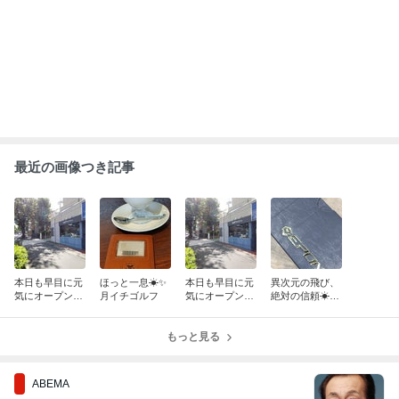
清水アキラ 37歳で急逝の息子 良太郎さ
んの死去にコメント