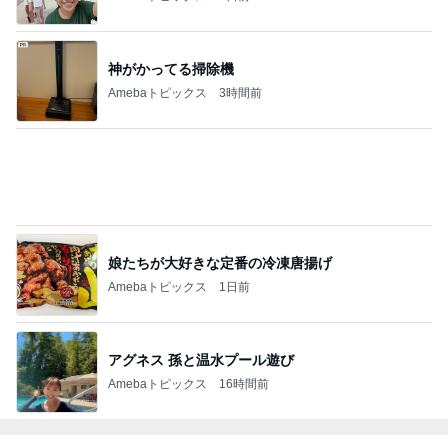
「ナイスバディ」51歳の水着姿に絶賛
Amebaトピックス
14時間前
2026/07/28(K) 4本
何でかな？何でだろ？
11日前
飯島直子「イライラ」投稿に様々な声
Amebaトピックス
1日前