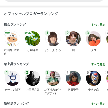
オフィシャルブロガーランキング
総合ランキング
すべて見る
1
2
3
市川團十郎白
小林麻央
だいたひかる
桃
クロ
猿
急上昇ランキング
すべて見る
1
2
3
4
5
デーモン閣下
片岡愛之助
林下清志(ビッ
沢田聖子
金沢克彦
グダディ)
新登場ランキング
すべて見る