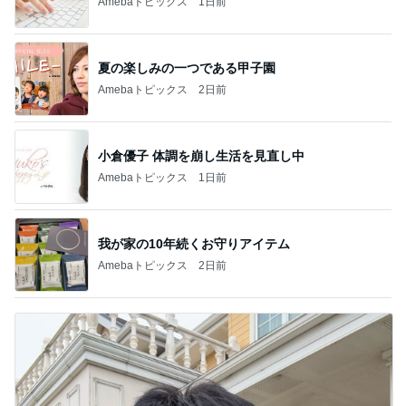
Amebaトピックス
1日前
夏の楽しみの一つである甲子園
Amebaトピックス
2日前
小倉優子 体調を崩し生活を見直し中
Amebaトピックス
1日前
我が家の10年続くお守りアイテム
Amebaトピックス
2日前