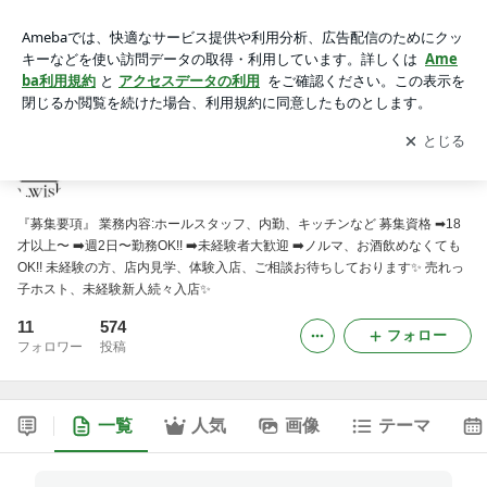
a...wish 香川/ホスト【公式 official】
アプリをダウンロードして
ブログの更新通知
を受け取りまし
開く
ょう。
a...wish 香川/ホスト【公式 official】
『募集要項』 業務内容:ホールスタッフ、内勤、キッチンなど 募集資格 ➡18
才以上〜 ➡️週2日〜勤務OK!! ➡️未経験者大歓迎 ➡️ノルマ、お酒飲めなくても
OK!! 未経験の方、店内見学、体験入店、ご相談お待ちしております‍✨ 売れっ
子ホスト、未経験新人続々入店✨
11
574
フォロー
フォロワー
投稿
一覧
人気
画像
テーマ