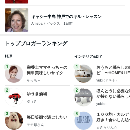
キャシー中島 神戸でのキルトレッスン
Amebaトピックス
1日前
トップブロガーランキング
料理
インテリア&DIY
1
1
栄養士ママそっち～の
おうちと暮らしの
簡単美味しいサイクル
ピ 〜HOME&LI
献立
そっち～
yuki (ドキ子）
2
2
ほんとうに必要な
ゆうき酒場
か持たない暮らし
ゆうき
ep Life Simple
yukiko
ンテリアのきろく
3
3
１００均・カルデ
毎日笑顔で過ごしたい
好き！食いしん坊
モモ母さん
らりん☆のブログ
☆きらりん☆