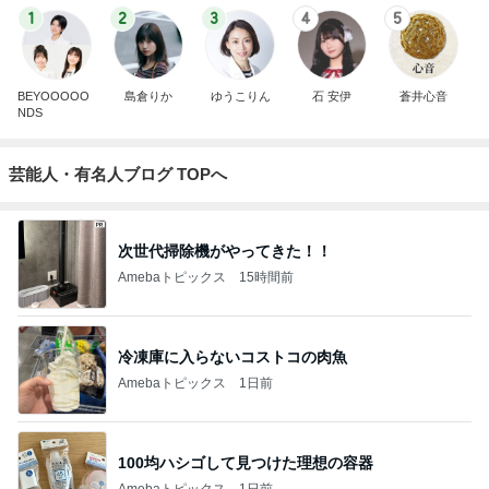
1
2
3
4
5
BEYOOOOO
島倉りか
ゆうこりん
石 安伊
蒼井心音
NDS
芸能人・有名人ブログ TOPへ
次世代掃除機がやってきた！！
Amebaトピックス
15時間前
冷凍庫に入らないコストコの肉魚
Amebaトピックス
1日前
100均ハシゴして見つけた理想の容器
Amebaトピックス
1日前