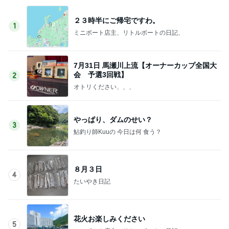
２３時半にご帰宅ですわ。
1
ミニボート店主、リトルボートの日記、
7月31日 馬瀬川上流【オーナーカップ全国大
会 予選3回戦】
2
オトリください、、、
やっぱり、ダムのせい？
3
鮎釣り師Kuuの 今日は何 食う？
８月３日
4
たいやき日記
花火お楽しみください
5