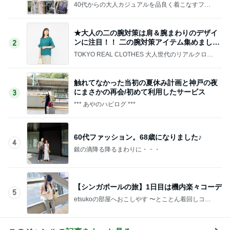
40代からの大人カジュアルを品良く着こなすファ
ッションブログ
★大人の二の腕対策は肩＆腕まわりのデザイ
ンに注目！！ 二の腕対策アイテム集めました
2
♪
TOKYO REAL CLOTHES 大人世代のリアルクロー
ズ
触れてなかった当初の夏休み計画と神戸の夜
にまさかの再会/初めて利用したサービス
3
*** あやのハピログ ***
60代ファッション。68歳になりました♪
4
銀の滴降る降るまわりに・・・
【シンガポールの旅】1日目は機内楽々コーデ
5
etsukoの部屋へおこしやす 〜とことん着回しコー
デ術〜