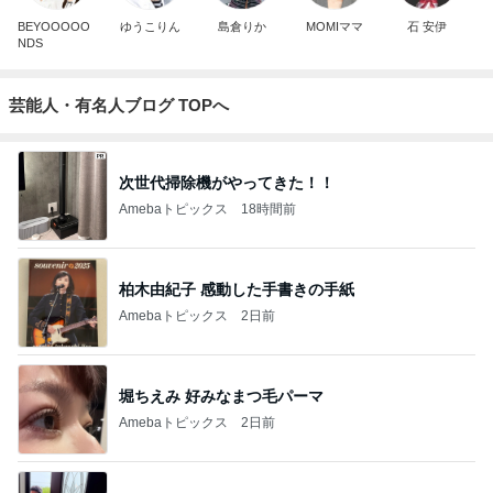
BEYOOOOO
ゆうこりん
島倉りか
MOMIママ
石 安伊
NDS
芸能人・有名人ブログ TOPへ
次世代掃除機がやってきた！！
Amebaトピックス
18時間前
柏木由紀子 感動した手書きの手紙
Amebaトピックス
2日前
堀ちえみ 好みなまつ毛パーマ
Amebaトピックス
2日前