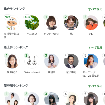
総合ランキング
すべて見る
1
2
3
市川團十郎白
小林麻央
だいたひかる
桃
クロ
猿
急上昇ランキング
すべて見る
1
2
3
4
5
加藤紀子
Sakurashimeji
真飛聖
尼子勝紀
モーニング
娘。'26 天気組
新登場ランキング
すべて見る
1
2
3
4
5