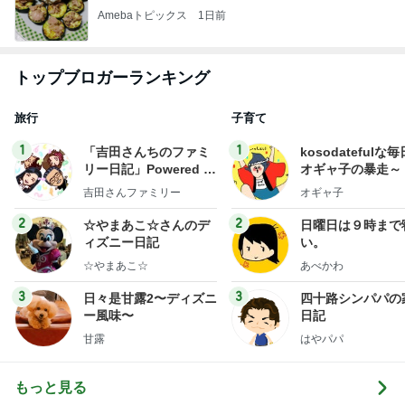
Amebaトピックス
1日前
トップブロガーランキング
旅行
子育て
1
1
「吉田さんちのファミ
kosodatefulな毎
リー日記」Powered b
オギャ子の暴走～
y Ameba 吉田さんファ
吉田さんファミリー
オギャ子
ミリーオフィシャルブ
ログ
2
2
☆やまあこ☆さんのデ
日曜日は９時まで
ィズニー日記
い。
☆やまあこ☆
あべかわ
3
3
日々是甘露2〜ディズニ
四十路シンパパの
ー風味〜
日記
甘露
はやパパ
もっと見る