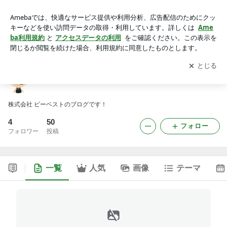
BE-BEST ブログ
アプリをダウンロードして
ブログの更新通知
を受け取りまし
開く
ょう。
BE-BEST ブログ
株式会社 ビーベストのブログです！
4
50
フォロー
フォロワー
投稿
一覧
人気
画像
テーマ