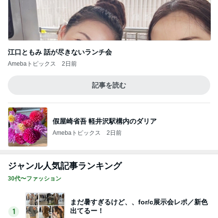
江口ともみ 話が尽きないランチ会
Amebaトピックス
2日前
記事を読む
假屋崎省吾 軽井沢駅構内のダリア
Amebaトピックス
2日前
ジャンル人気記事ランキング
30代〜ファッション
まだ暑すぎるけど、、for/c展示会レポ／新色
出てるー！
1