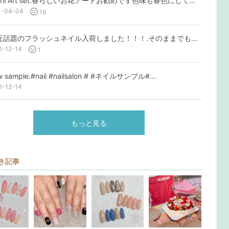
. April Art set.春らしいお花アートお勧めです色味も春色にしてみて下...
1-04-04
16
.最近話題のフラッシュネイル入荷しました！！！.そのままでも綺麗ですがフラッシュを...
0-12-14
1
w sample.#nail #nailsalon # #ネイルサンプル#...
0-12-14
もっと見る
き記事