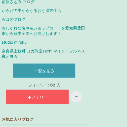
前原さとみ ブログ
からだの中からうるおう漢方生活
みほのブログ
おしゃれな名刺＆ショップカードを愛知県豊田
市から日本全国へお届けします！
studio miruku
奈良県上牧町 ヨガ教室sachi マインドフルネス
禅とヨガ
一覧を見る
フォロワー:
62
人
フォロー
お気に入りブログ