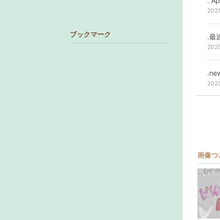
202
ブックマーク
202
.ne
202
画像つ