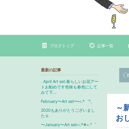
ブログトップ
記事一覧
最新の記事
. April Art set.春らしいお花アー
トお勧めです色味も春色にして
みて下...
February〜Art set〜⑅︎◡̈︎*゜°。
～
2020もありがとうございまし
た☺️
お
〜January〜Art set⑅︎◡̈︎*❄︎◦.°゜