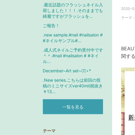
.最近話題のフラッシュネイル入
2020-04
荷しました！！！.そのままでも
綺麗ですがフラッシュを...
テーマ
ご報告！
.new sample.#nail #nailsalon #
#ネイルサンプル#...
BEA
.成人式ネイルご予約受付中です
＾＾.#nail #nailsalon # #ネイ
関す
ル...
December~Art set~◡̈⃝︎⋆︎*
.New series.こちらは前回の投
稿のミニサイズver40ml(税抜き
￥13...
一覧を見る
テーマ