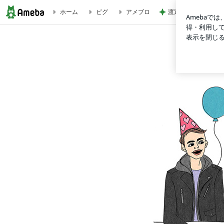
渡辺美奈代 蒸し暑
ホーム
ピグ
アメブロ
～新型コロナウイルス対策に関するおしらせ～ | ビューティ