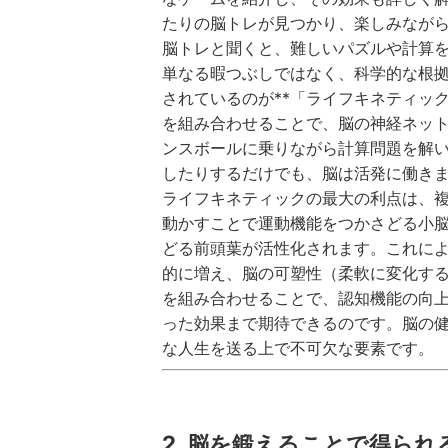
たりの脳トレが見つかり、楽しみなが
脳トレと聞くと、難しいパズルや計算
単なる暇つぶしではなく、科学的な根
されているのが**「ライフキネティッ
を組み合わせることで、脳の神経ネッ
ンスボールに乗りながら計算問題を解
したりするだけでも、脳は活発に働き
ライフキネティックの最大の利点は、
動かすことで運動機能をつかさどる小
どる前頭葉が活性化されます。これに
的に増え、脳の可塑性（柔軟に変化す
を組み合わせることで、認知機能の向
った効果まで期待できるのです。脳の
な人生を送る上で不可欠な要素です。
2. 脳を鍛えることで得られ