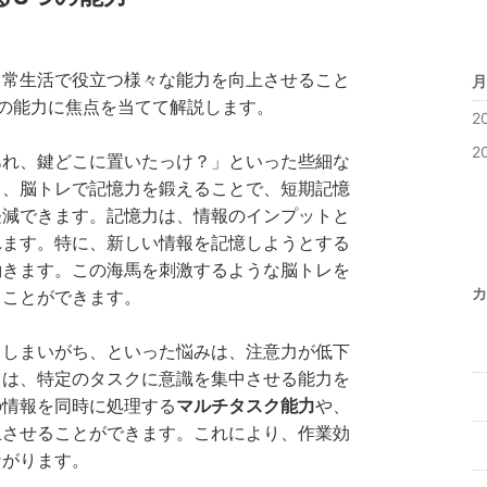
日常生活で役立つ様々な能力を向上させること
月
の能力に焦点を当てて解説します。
2
2
あれ、鍵どこに置いたっけ？」といった些細な
し、脳トレで記憶力を鍛えることで、短期記憶
軽減できます。記憶力は、情報のインプットと
れます。特に、新しい情報を記憶しようとする
働きます。この海馬を刺激するような脳トレを
カ
ることができます。
てしまいがち、といった悩みは、注意力が低下
レは、特定のタスクに意識を集中させる能力を
の情報を同時に処理する
マルチタスク能力
や、
上させることができます。これにより、作業効
ながります。