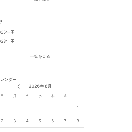
別
025
年
開
023
年
く
開
く
一覧を見る
レンダー
2026年 8月
日
月
火
水
木
金
土
1
2
3
4
5
6
7
8