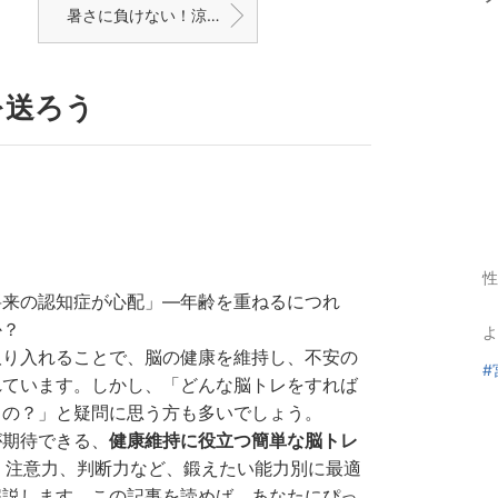
暑さに負けない！涼しく、楽しく、夏を乗り切るための3つの秘訣
を送ろう
性
将来の認知症が心配」—年齢を重ねるにつれ
か？
よ
を取り入れることで、脳の健康を維持し、不安の
#
れています。しかし、「どんな脳トレをすれば
るの？」と疑問に思う方も多いでしょう。
が期待できる、
健康維持に役立つ簡単な脳トレ
、注意力、判断力など、鍛えたい能力別に最適
解説します。この記事を読めば、あなたにぴっ