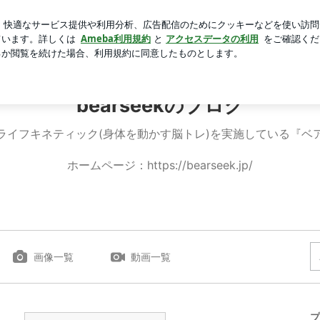
と水菜入りの納豆
芸能人ブログ
人気ブログ
新規登録
bearseekのブログ
ライフキネティック(身体を動かす脳トレ)を実施している『ベ
ホームページ：https://bearseek.jp/
画像一覧
動画一覧
プ