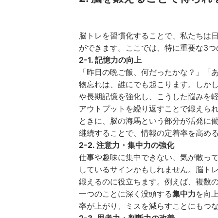
脳トレを習慣化することで、私たちは
ができます。ここでは、特に重要な3つ
2-1. 記憶力の向上
「昨日の晩ご飯、何だったかな？」「
物忘れは、誰にでも起こります。しか
や長期記憶を強化し、こうした悩みを
アウトプットを繰り返すことで鍛えら
ときに、脳の海馬という部分が活発に
継続することで、情報の定着率を高め
2-2. 注意力・集中力の強化
仕事や趣味に集中できない、気が散っ
しているサインかもしれません。脳ト
鍛えるのに役立ちます。例えば、複数
一つのことに深く没頭する
集中力
を向
率が上がり、ミスを減らすことにもつ
2-3. 思考力・判断力の改善