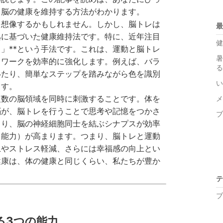
ら脳の健康を維持する方法がわかります。
を想像するかもしれません。しかし、脳トレは
最
拠に基づいた健康維持法です。特に、近年注目
健
ク」**という手法です。これは、運動と脳トレ
暑
トワークを効率的に強化します。例えば、バラ
る
いたり、簡単なステップを踏みながら色を識別
い
ます。
複数の脳領域を同時に刺激することです。体を
メ
脳が、脳トレを行うことで思考や記憶をつかさ
ブ
より、脳の神経細胞同士を結ぶシナプスが効率
る能力）が高まります。つまり、脳トレと運動
上やストレス軽減、さらには幸福感の向上とい
健康は、体の健康と同じくらい、私たちが豊か
テ
ブ
る3つの能力