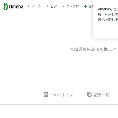
堀ちえみの夫 卵黄
ホーム
ピグ
アメブロ
健康な脳で豊かな人生を送ろう | bearseekのブログ
宮城県東松島市を拠点に
ブログトップ
記事一覧