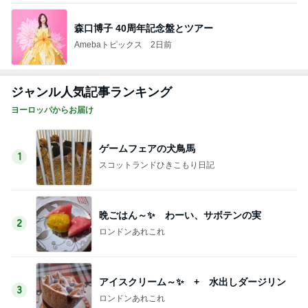
森口博子 40周年記念盤とツアー
Amebaトピックス
2日前
ジャンル人気記事ランキング
ヨーロッパからお届け
ゲームフェアの犬鳥馬
1
スコットランドひきこもり日記
晩ごはん～✨ わーい、サボテンの実
2
ロンドンあれこれ
アイスクリーム～✨ + 水出しダージリン
3
ロンドンあれこれ