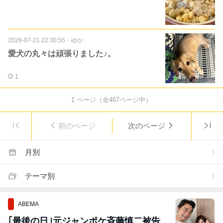
2026-07-21 22:30:55
・
ゆか
愛犬の丸々は頑張りました♪。
1
1
ページ（全
467
ページ中）
前のページ
次のページ
月別
テーマ別
ABEMA
｢最後の日｣元ジャンポケ斉藤慎二被告