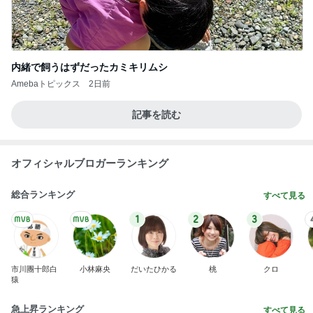
内緒で飼うはずだったカミキリムシ
Amebaトピックス
2日前
記事を読む
オフィシャルブロガーランキング
総合ランキング
すべて見る
1
2
3
市川團十郎白
小林麻央
だいたひかる
桃
クロ
猿
急上昇ランキング
すべて見る