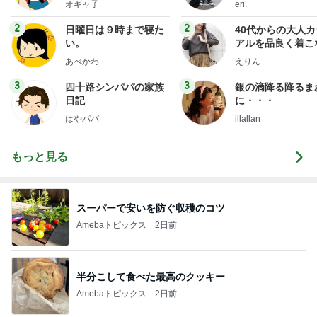
オギャ子
eri.
2
2
日曜日は９時まで寝た
40代からの大人
い。
アルを品良く着こ
ファッションブロ
あべかわ
えりん
3
3
四十路シンパパの家族
銀の滴降る降るま
日記
に・・・
はやパパ
illallan
もっと見る
スーパーで安いを防ぐ収穫のコツ
Amebaトピックス
2日前
半分こして食べた最高のクッキー
Amebaトピックス
2日前