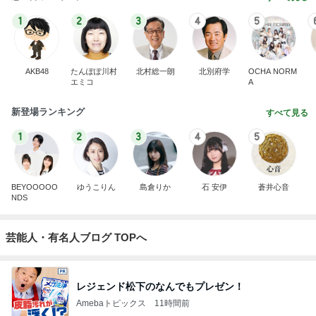
1
2
3
4
5
AKB48
たんぽぽ川村
北村総一朗
北別府学
OCHA NORM
エミコ
A
新登場ランキング
すべて見る
1
2
3
4
5
BEYOOOOO
ゆうこりん
島倉りか
石 安伊
蒼井心音
NDS
芸能人・有名人ブログ TOPへ
レジェンド松下のなんでもプレゼン！
Amebaトピックス
11時間前