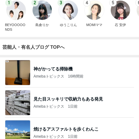
1
2
3
4
5
BEYOOOOO
島倉りか
ゆうこりん
MOMIママ
石 安伊
NDS
芸能人・有名人ブログ TOPへ
神がかってる掃除機
Amebaトピックス
16時間前
見た目スッキリで収納力もある発見
Amebaトピックス
1日前
焼けるアスファルトを歩くわんこ
Amebaトピックス
1日前