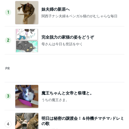
妹夫婦の新居へ
1
関西子ナシ夫婦＆ベンガル猫のがむしゃらな毎日
完全脱力の家猫の姿をどうぞ
2
母さんは今日も世話をやく
魔王ちゃんと女帝と祭壇と。
3
うちの魔王さま。
明日は秘密の譲渡会！＆待機チマチマ♪ドレミ
の歌
4
ＮＰＯ法人ねこけん Official Blog
熱烈プロポーズ！島江ちゃん正式譲渡のご報
告
5