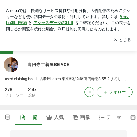
高円寺古着屋BEACH
アプリをダウンロードして
ブログの更新通知
を受け取りまし
開く
ょう。
ranking
アパレルショップジャンル
606
高円寺古着屋BEACH
used clothing beach 古着屋beach 東京都杉並区高円寺南3-55-2 よろしこ。
278
2.4k
フォロー
フォロワー
投稿
一覧
人気
画像
テーマ