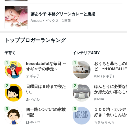
藤あや子 本格グリーンカレーと唐揚
Amebaトピックス
1日前
トップブロガーランキング
子育て
インテリア&DIY
1
1
kosodatefulな毎日 ～
おうちと暮らしの
オギャ子の暴走～
ピ 〜HOME&LI
オギャ子
yuki (ドキ子）
2
2
日曜日は９時まで寝た
ほんとうに必要な
い。
か持たない暮らし
ep Life Simple
あべかわ
yukiko
ンテリアのきろく
3
3
四十路シンパパの家族
１００均・カルデ
日記
好き！食いしん坊
らりん☆のブログ
はやパパ
☆きらりん☆