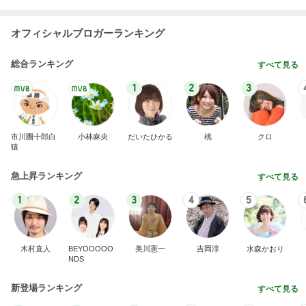
オフィシャルブロガーランキング
総合ランキング
すべて見る
1
2
3
市川團十郎白
小林麻央
だいたひかる
桃
クロ
猿
急上昇ランキング
すべて見る
1
2
3
4
5
木村直人
BEYOOOOO
美川憲一
吉岡淳
水森かおり
NDS
新登場ランキング
すべて見る