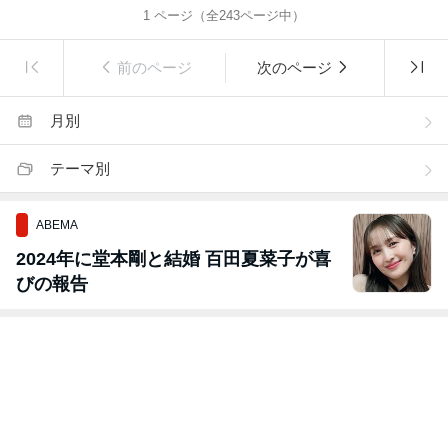
1
ページ（全
243
ページ中）
前のページ
次のページ
月別
テーマ別
ABEMA
2024年に堂本剛と結婚 百田夏菜子が喜
びの報告