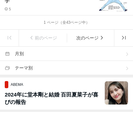
手
5
1
ページ（全
43
ページ中）
前のページ
次のページ
月別
テーマ別
ABEMA
2024年に堂本剛と結婚 百田夏菜子が喜
びの報告