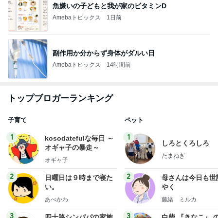
魚嫌いの子どもと我が家のビタミンD
Amebaトピックス
1日前
副作用か分からず身体がダルい日
Amebaトピックス
14時間前
トップブロガーランキング
子育て
ペット
1
1
kosodatefulな毎日 ～
しろとくろしろ
オギャ子の暴走～
たまねぎ
オギャ子
2
2
日曜日は９時まで寝た
母さんは今日も世
い。
やく
あべかわ
藤緒 ミルカ
3
3
四十路シンパパの家族
白柴 『きなこ』 