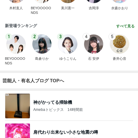
木村直人
BEYOOOOO
美川憲一
吉岡淳
水森かおり
NDS
新登場ランキング
すべて見る
1
2
3
4
5
BEYOOOOO
島倉りか
ゆうこりん
石 安伊
蒼井心音
NDS
芸能人・有名人ブログ TOPへ
神がかってる掃除機
Amebaトピックス
14時間前
肩代わり出来ない小さな地震の噂