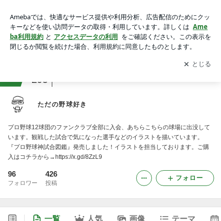
ただの野球好き
アプリをダウンロードして
ブログの更新通知
を受け取りまし
開く
ょう。
ranking
野球観戦ジャンル
295
ただの野球好き
プロ野球12球団のファンクラブ全部に入会、あちらこちらの球場に出没して
います。観戦した試合で気になった選手などのイラストを描いています。
『プロ野球神試合図鑑』発売しました！イラストを担当しております。ご購
入はコチラから→https://x.gd/8ZzL9
96
426
フォロー
フォロワー
投稿
一覧
人気
画像
テーマ