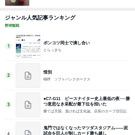
ジャンル人気記事ランキング
野球観戦
ポンコツ同士で潰し合い
1
とらっきち
惜別
2
嗚呼 ソフトバンクホークス
●C7-G11 ピースナイター史上最低の夜──勝
つ意思なき采配が最下位を招いた
3
勝てば天国、負ければ文化論。店長のカープ沼日記
鬼門ではなくなったマツダスタジアム――泥
試合を巨人が制しカード勝ち越し
4