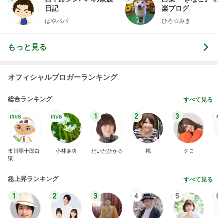
日記
楽ブログ
はやパパ
ひろ☆みき
もっと見る
オフィシャルブロガーランキング
総合ランキング
すべて見る
1
2
3
市川團十郎白
小林麻央
だいたひかる
桃
クロ
猿
急上昇ランキング
すべて見る
1
2
3
4
5