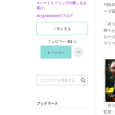
スハートヒーリングの癒しをお
11時
届け♪
ーダ
skygradationのブログ
「祈
一覧を見る
神々
ロー
フォロワー:
63
人
マリ
フォロー
ブックマーク
「祈
監督