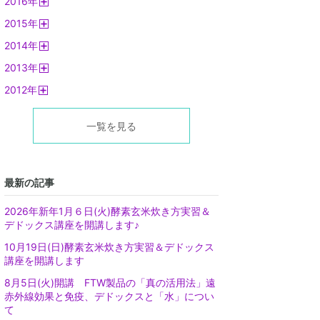
2016
年
く
開
2015
年
く
開
2014
年
く
開
2013
年
く
開
2012
年
く
開
く
一覧を見る
最新の記事
2026年新年1月６日(火)酵素玄米炊き方実習＆
デドックス講座を開講します♪
10月19日(日)酵素玄米炊き方実習＆デドックス
講座を開講します
8月5日(火)開講 FTW製品の「真の活用法」遠
赤外線効果と免疫、デドックスと「水」につい
て