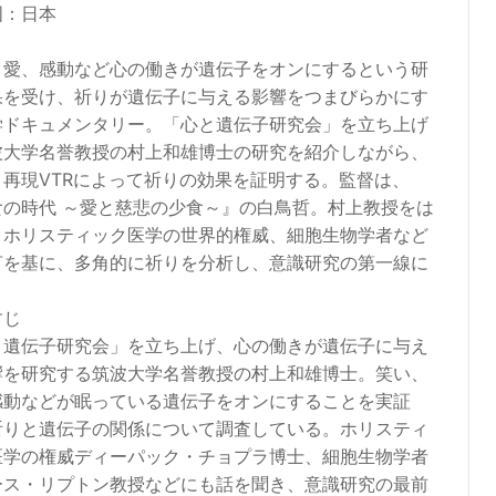
国：日本
、愛、感動など心の働きが遺伝子をオンにするという研
果を受け、祈りが遺伝子に与える影響をつまびらかにす
学ドキュメンタリー。「心と遺伝子研究会」を立ち上げ
波大学名誉教授の村上和雄博士の研究を紹介しながら、
と再現VTRによって祈りの効果を証明する。監督は、
食の時代 ～愛と慈悲の少食～』の白鳥哲。村上教授をは
、ホリスティック医学の世界的権威、細胞生物学者など
言を基に、多角的に祈りを分析し、意識研究の第一線に
。
すじ
と遺伝子研究会」を立ち上げ、心の働きが遺伝子に与え
響を研究する筑波大学名誉教授の村上和雄博士。笑い、
感動などが眠っている遺伝子をオンにすることを実証
祈りと遺伝子の関係について調査している。ホリスティ
医学の権威ディーパック・チョプラ博士、細胞生物学者
ース・リプトン教授などにも話を聞き、意識研究の最前