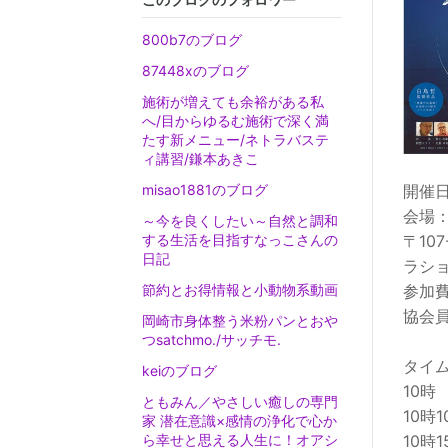
800b7のブログ
87448xのブログ
施術が増えても余裕がある私
へ/目からゆるむ施術で深く満
たす新メニュー/ネトラバステ
ィ講習/鎌本あきこ
開催日
misao1881のブログ
会場
～今を良くしたい～自然と調和
〒10
する生活を目指すなっこさんの
日記
ラシ
参加費
節約とお得情報と小動物系動画
協会員
岡崎市身体整う米粉パンとおや
つsatchmo./サッチモ.
タイ
keiのブログ
10時
ともみん／やさしい癒しの専門
10時
家 潜在意識×感情の浄化で心か
10時
ら幸せと思える人生に！オアシ