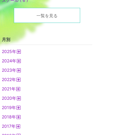
スクール ( 6 )
一覧を見る
月別
2025
年
開
2024
年
く
開
2023
年
く
開
2022
年
く
開
2021
年
く
開
2020
年
く
開
2019
年
く
開
2018
年
く
開
2017
年
く
開