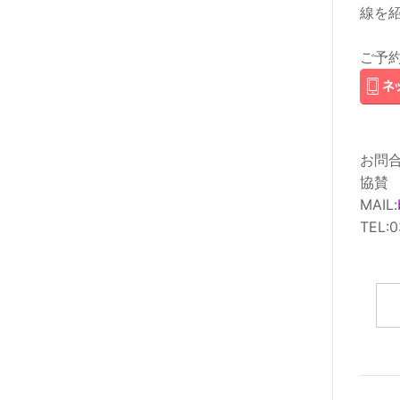
線を
ご予
お問
協賛
MAIL:
TEL: