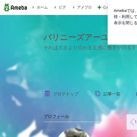
心が救われたママ友
ホーム
ピグ
アメブロ
11月25日(土)プレーマアーユルヴェーダ協会 第7回シンポジ
バリニーズアーユルヴェ
それは古きより伝わる五感に働きかけるト
ブログトップ
記事一覧
プロフィール
11