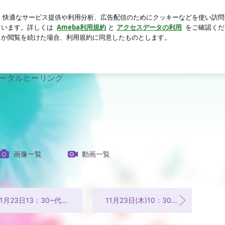
の優しい一言
芸能人ブログ
人気ブログ
新規登録
ロ
ウム「祈り」上映会を開催します♪ | バリニーズアーユルヴェー
ーダ サラスワティ
ータルヒーリング
画像一覧
動画一覧
月23日13：30~代官山サロン メディカルアロマで石鹸作り♪受付中
11月23日(木)10：30～ doterraアロマヨガ開催します♪ ＠代官山サロン