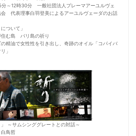
45分～12時30分 一般社団法人プレーマアーユルヴェ
協会 代表理事白羽登美によるアーユルヴェーダのお話
りについて」
が住む島 バリ島の祈り
ズの精油で女性性を引き出し、奇跡のオイル「コパイバ
マリ」
り」 ～サムシンググレートとの対話～
：白鳥哲