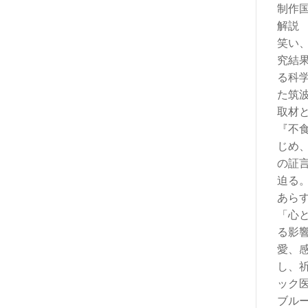
制作
解説
笑い
究結
る科
た筑
取材
『不
じめ
の証
迫る
あら
「心
る影
愛、
し、
ック
ブル