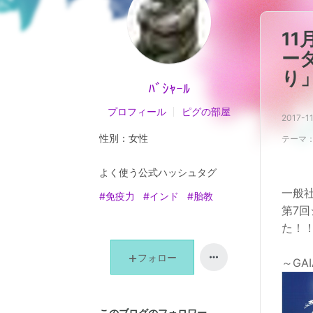
11
ー
り
ﾊﾞｼｬｰﾙ
プロフィール
ピグの部屋
2017-11
性別：
女性
テーマ
よく使う公式ハッシュタグ
一般
#免疫力
#インド
#胎教
第7
た！
フォロー
～G
このブログのフォロワー