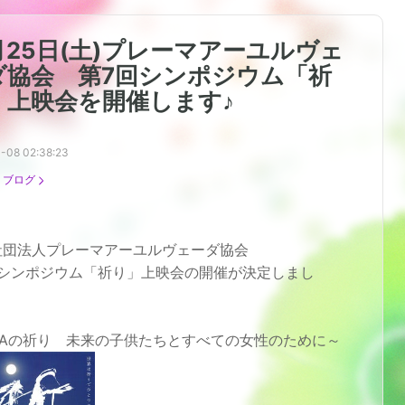
月25日(土)プレーマアーユルヴェ
ダ協会 第7回シンポジウム「祈
」上映会を開催します♪
-08 02:38:23
：
ブログ
社団法人プレーマアーユルヴェーダ協会
回シンポジウム「祈り」上映会の開催が決定しまし
！
AIAの祈り 未来の子供たちとすべての女性のために～