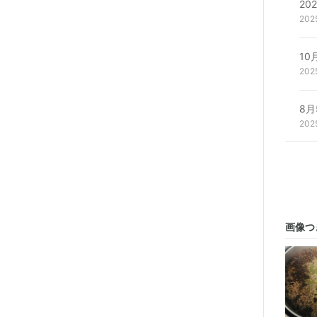
202
1
202
202
画像つ