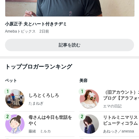
小原正子 夫とハート付きチヂミ
Amebaトピックス
2日前
記事を読む
トップブロガーランキング
ペット
美容
1
1
（旧アカウント）
しろとくろしろ
ブログ【アラフォ
たまねぎ
社売却セカンドラ
エマの日記
フ】
2
2
母さんは今日も世話を
リトルミニマリス
やく
ビューティコラム 
little minimalist'
藤緒 ミルカ
あねっさ／anessa
uty colum