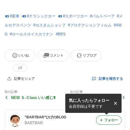
#
新車
#
クラシックカー
#
スポーツカー
#
バルトベーア
#
メ
ルセデスベンツ
#
カスタムショップ
#
プロテクションフィルム
#
AM
G
#
ロールスロイスカリナン
#
BBS
いいね
コメント
リブログ
19
記事を報告する
記事をシェア
前の記事
次の記事
NEW Ｓ-Ｃlass いい感じ❣️
３月年度末❗️
気に入ったらフォロー
会員登録は不要です
”BARTBAR”ひげのBLOG
フォロー
BARTBAR