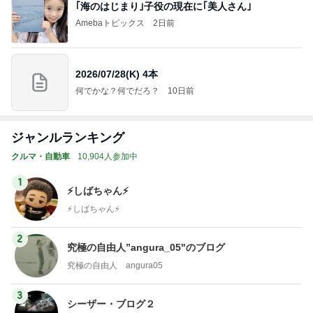
｢海のはじまり｣子役の現在に｢美人さん｣
Amebaトピックス
2日前
2026/07/28(K) 4本
何でかな？何でだろ？
10日前
ジャンルランキング
クルマ・自動車
10,904人参加中
1
⚡️しばちゃん⚡
⚡️しばちゃん⚡️
2
究極の自由人”angura_05"のブログ
究極の自由人 angura05
3
シーザー・ブログ２