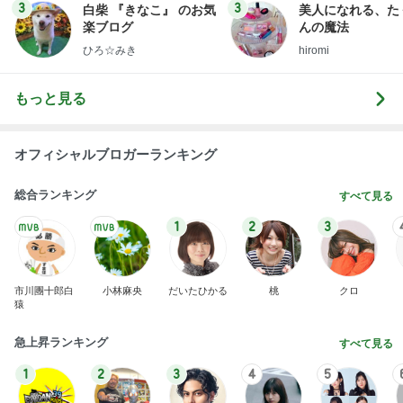
3
3
白柴 『きなこ』 のお気
美人になれる、た
楽ブログ
んの魔法
ひろ☆みき
hiromi
もっと見る
オフィシャルブロガーランキング
総合ランキング
すべて見る
1
2
3
市川團十郎白
小林麻央
だいたひかる
桃
クロ
猿
急上昇ランキング
すべて見る
1
2
3
4
5