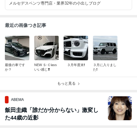
メルセデスベンツ専門店・業界32年の小出しブログ
最近の画像つき記事
最後の車です
NEW Ｓ-Ｃlass
３月年度末❗️
３月に入りまし
か？
いい感じ❣️
た❗️
もっと見る
ABEMA
飯田圭織「誰だか分からない」激変し
た44歳の近影