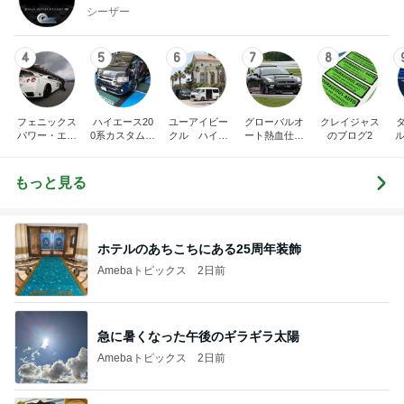
シーザー
4
5
6
7
8
フェニックス
ハイエース20
ユーアイビー
グローバルオ
クレイジャス
パワー・エチ
0系カスタム車
クル ハイエ
ート熱血仕入
のブログ2
ル
ゼンヤ横山の
販売茨城
ース200系完
れブログ
C
言いたい放題
全マスターブ
ログ
もっと見る
ホテルのあちこちにある25周年装飾
Amebaトピックス
2日前
急に暑くなった午後のギラギラ太陽
Amebaトピックス
2日前