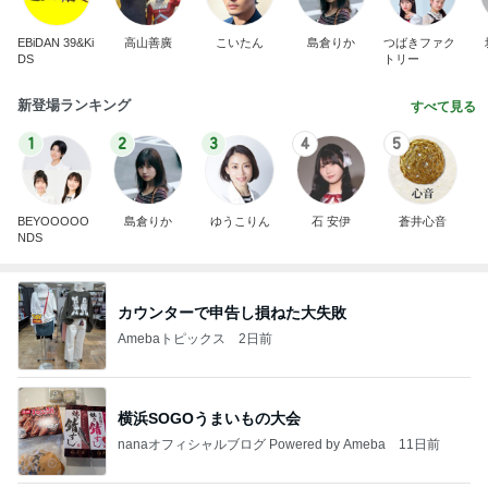
EBiDAN 39&Ki
高山善廣
こいたん
島倉りか
つばきファク
DS
トリー
新登場ランキング
すべて見る
1
2
3
4
5
BEYOOOOO
島倉りか
ゆうこりん
石 安伊
蒼井心音
NDS
カウンターで申告し損ねた大失敗
Amebaトピックス
2日前
横浜SOGOうまいもの大会
nanaオフィシャルブログ Powered by Ameba
11日前