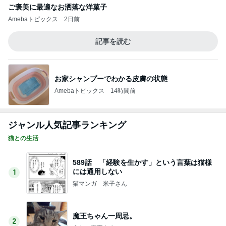
589話 「経験を生かす」という言葉は猫様
には通用しない
1
猫マンガ 米子さん
魔王ちゃん一周忌。
2
うちの魔王さま。
夏はネバネバ
3
母さんは今日も世話をやく
あの儀式のための装置
4
母さんは今日も世話をやく
☆「エルメスR.M.S III」スーツケースと旅の#
OOTD☆
5