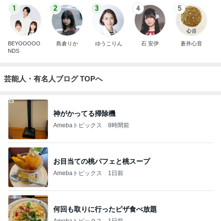
1
2
3
4
5
BEYOOOOO
島倉りか
ゆうこりん
石 安伊
蒼井心音
NDS
芸能人・有名人ブログ TOPへ
神がかってる掃除機
Amebaトピックス
8時間前
お目当ての桃パフェと桃スープ
Amebaトピックス
1日前
何回も取りに行ったピザ食べ放題
Amebaトピックス
1日前