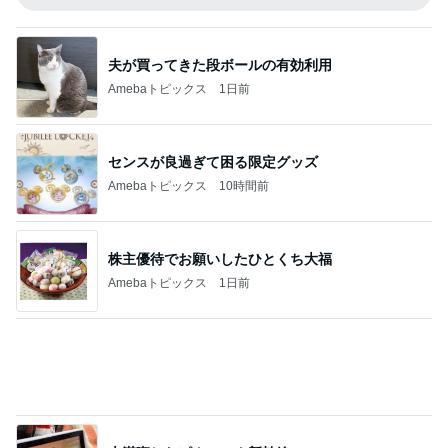
飛行機が高く子の念願のフェリー
Amebaトピックス
21時間前
記事を読む
息子が毎回注文するびくドンの〆
Amebaトピックス
2日前