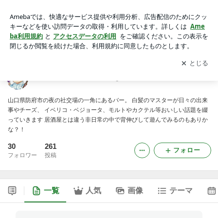
ＢａｒモンドールＢｌｏｇ
アプリをダウンロードして
ブログの更新通知
を受け取りまし
開く
ょう。
ＢａｒモンドールＢｌｏｇ
山口県防府市の夜の社交場の一角にあるバー。 白髪のマスターが日々の出来
事やチーズ、 イベリコ・ベジョータ、モルトやカクテル等おいしい話題を綴
っていきます 居酒屋とは違う非日常の中で背伸びして遊んでみるのもありか
な？！
30
261
フォロー
フォロワー
投稿
一覧
人気
画像
テーマ