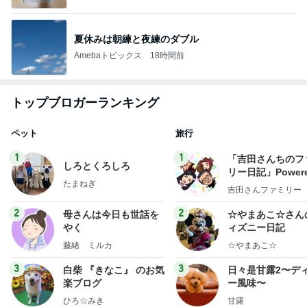
夏休みは朝練と夜練のダブル
Amebaトピックス
18時間前
トップブロガーランキング
ペット
旅行
1
1
「吉田さんちのフ
しろとくろしろ
リー日記」Powere
たまねぎ
y Ameba 吉田さ
吉田さんファミリー
ミリーオフィシャ
ログ
2
2
母さんは今日も世話を
☆やまあこ☆さん
やく
ィズニー日記
藤緒 ミルカ
☆やまあこ☆
3
3
白柴 『きなこ』 のお気
日々是甘露2〜デ
楽ブログ
ー風味〜
ひろ☆みき
甘露