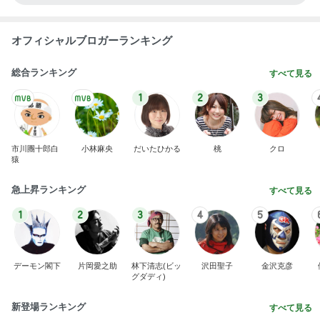
オフィシャルブロガーランキング
総合ランキング
すべて見る
1
2
3
市川團十郎白
小林麻央
だいたひかる
桃
クロ
猿
急上昇ランキング
すべて見る
1
2
3
4
5
デーモン閣下
片岡愛之助
林下清志(ビッ
沢田聖子
金沢克彦
グダディ)
新登場ランキング
すべて見る