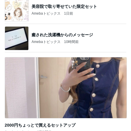
記事を読む
施設に入れても楽にならない介護
Amebaトピックス
11時間前
だいた めざとく購入したハラミ
Amebaトピックス
1日前
共通点が無いのに仲が良い男性社員
Amebaトピックス
1日前
会員証提示し忘れもあった快挙
Amebaトピックス
1日前