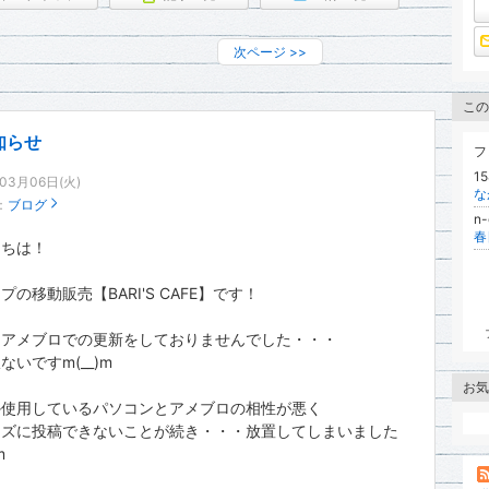
次ページ
>>
この
知らせ
フ
1
年03月06日(火)
：
ブログ
n
春
にちは！
プの移動販売【BARI'S CAFE】です！
くアメブロでの更新をしておりませんでした・・・
ないですm(__)m
お気
か使用しているパソコンとアメブロの相性が悪く
ーズに投稿できないことが続き・・・放置してしまいました
m