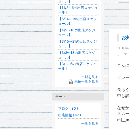
ュール】
【11/2～6の出店スケジュ
ール】
【6/14～19の出店スケジ
ュール】
【4/5〜10の出店スケジ
ュール】
お
【3/15〜21の出店スケジ
ュール】
2018
【3/8〜13の出店スケジ
テーマ
ュール】
【3/1～6の出店スケジュ
こん
ール】
一覧を見る
クレー
画像一覧を見る
長ら
申し訳
テーマ
なぜ
ブログ ( 30 )
スム
出店情報 ( 67 )
m(__)
一覧を見る