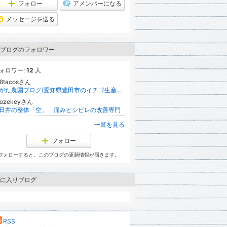
フォロー
アメンバーになる
メッセージを送る
ブログのフォロワー
ォロワー:
12
人
58tacosさん
ながた農園ブログ(愛知県豊田市のイチゴ生産販売農園)
-ozekeyさん
日井の整体「空」 痛みとシビレの改善専門
一覧を見る
フォロー
フォローすると、このブログの更新情報が届きます。
に入りブログ
RSS