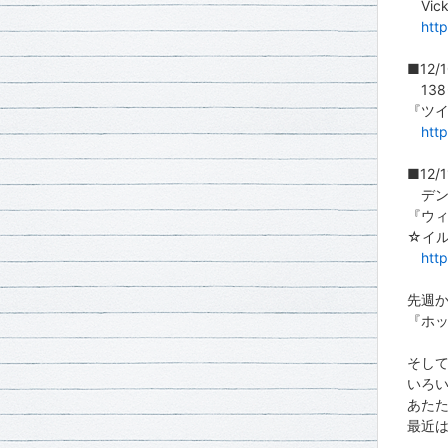
Vic
http
■12/1
138
『ツ
htt
■12/1
デンパ
『ウ
☆イ
htt
先週
『ホッ
そし
いろ
あたた
最近は