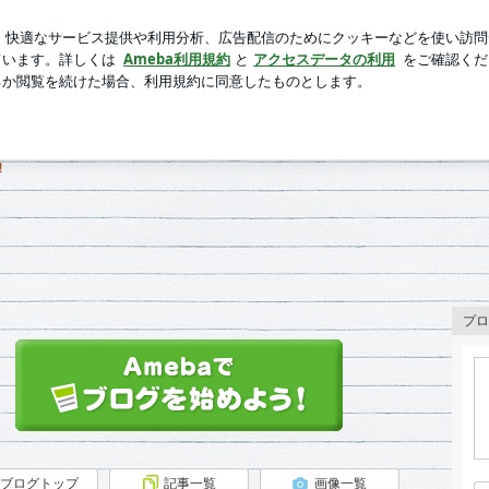
カルプケア用品
芸能人ブログ
人気ブログ
新規登録
ロ
E】♪
!
プロ
ブログトップ
記事一覧
画像一覧