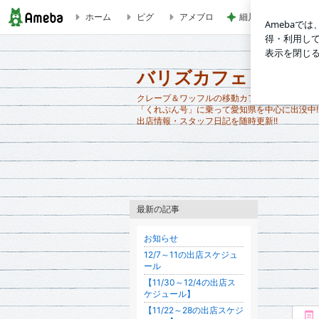
ホーム
ピグ
アメブロ
細川直美 友人にス
バリズカフェ日記
バリズカフェ日記
クレープ＆ワッフルの移動カフェ【BARI'S CAF
「くれぷん号」に乗って愛知県を中心に出没中!
出店情報・スタッフ日記を随時更新!!
最新の記事
お知らせ
12/7～11の出店スケジュ
ール
【11/30～12/4の出店ス
ケジュール】
【11/22～28の出店スケジ