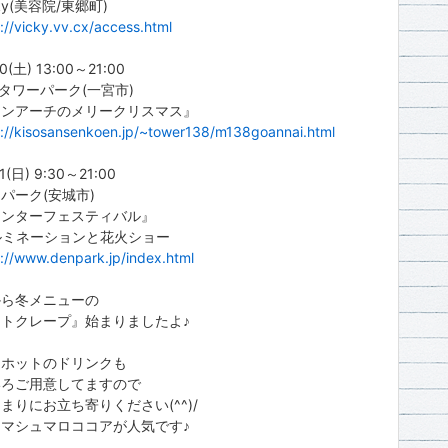
ky(美容院/東郷町)
://vicky.vv.cx/access.html
0(土) 13:00～21:00
タワーパーク(一宮市)
インアーチのメリークリスマス』
p://kisosansenkoen.jp/~tower138/m138goannai.html
1(日) 9:30～21:00
ーク(安城市)
ィンターフェスティバル』
ルミネーションと花火ショー
p://www.denpark.jp/index.html
から冬メニューの
トクレープ』始まりましたよ♪
てホットのドリンクも
いろご用意してますので
まりにお立ち寄りください(^^)/
マシュマロココアが人気です♪