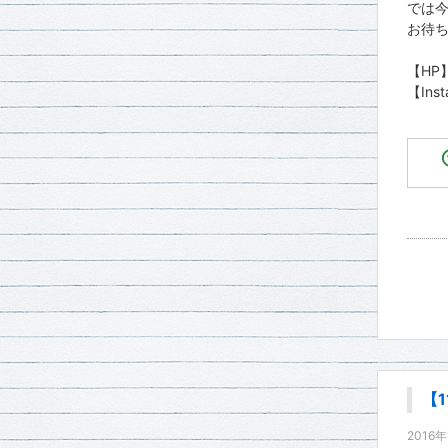
では
お待ち
【HP
【Ins
【1
2016年