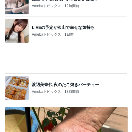
日常エピソード106
4
水谷孝のブログ「つれづれなるままに」
あたしンちと仕様の変わったスタンプラリー
(|| ゜Д゜)
5
ライターズパレット通信
このジャンルの記事をもっと見る
神がかってる掃除機
Amebaトピックス
12時間前
家に来た父に言われ救われた言葉
Amebaトピックス
1日前