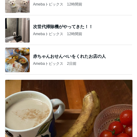
組み合わせた休日の簡単な朝ご飯
Amebaトピックス
1日前
記事を読む
オフィシャルブロガーランキング
総合ランキング
すべて見る
1
2
3
市川團十郎白
小林麻央
だいたひかる
桃
クロ
猿
急上昇ランキング
すべて見る
1
2
3
4
5