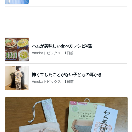
秋吉久美子 友人が開いた誕生祝い
Amebaトピックス
1日前
具材のバランスを見直してほしいパン
Amebaトピックス
20時間前
チャーハン完食後に飲んだ痛み止め
Amebaトピックス
11時間前
経験を覆し2袋目に突入したご飯