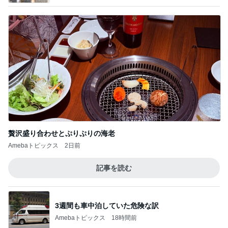
Amebaトピックス
1日前
記事を読む
完売していた限定チークの取り置き
Amebaトピックス
13時間前
交互にくる元夫からの優しさと怒り
Amebaトピックス
12時間前
LIVEの予定が沢山で幸せな気持ち
Amebaトピックス
1日前
渡辺美奈代 夜のたこ焼きパーティー