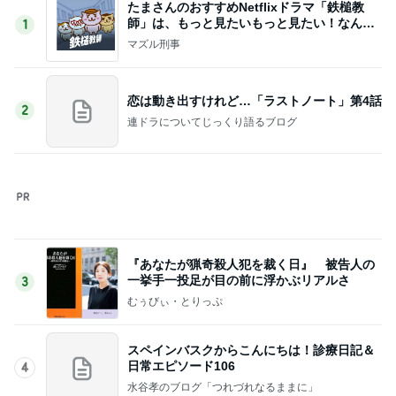
つらかった牽引痛の解決方法
Amebaトピックス
1日前
記事を読む
子供達を第一優先にした上での了解
Amebaトピックス
17時間前
腎臓の数値が上がり見直す手作り食
Amebaトピックス
1日前
次男と義父の法事の合同相談
Amebaトピックス
1日前