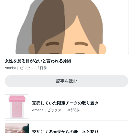
Amebaトピックス
2日前
ジャンル人気記事ランキング
映画レビュー
たまさんのおすすめNetflixドラマ「鉄槌教
師」は、もっと見たいもっと見たい！なんで1
1
0話完？
マズル刑事
恋は動き出すけれど…「ラストノート」第4話
2
連ドラについてじっくり語るブログ
『あなたが猟奇殺人犯を裁く日』 被告人の
一挙手一投足が目の前に浮かぶリアルさ
3
むぅびぃ・とりっぷ
スペインバスクからこんにちは！診療日記＆