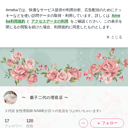
〜 親子二代の理容店 〜
アプリをダウンロードして
ブログの更新通知
を受け取りまし
開く
ょう。
アメブロ
PROFILE
Instagram
Facebook
〜 親子二代の理容店 〜
２代目 女性理容師 NAMIEが日々の生活をつぶやいちゃいます♪
17
120
フォロー
フォロワー
投稿