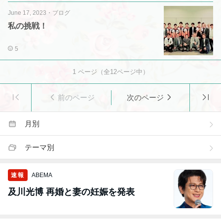
June 17, 2023
・
ブログ
私の挑戦！
5
1
ページ（全
12
ページ中）
前のページ
次のページ
月別
テーマ別
速報
ABEMA
及川光博 再婚と妻の妊娠を発表