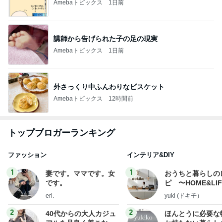
Amebaトピックス
1日前
講師から告げられた子の足の現実
Amebaトピックス
1日前
外さっくり中ふんわりなビスケット
Amebaトピックス
12時間前
トップブロガーランキング
ファッション
インテリア&DIY
1
1
妻です。ママです。女
おうちと暮らしの
です。
ピ 〜HOME&LI
eri.
yuki (ドキ子）
2
2
40代からの大人カジュ
ほんとうに必要な