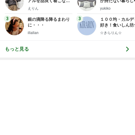
アルを品良く着こなす
か持たない暮らし
ファッションブログ
ep Life Simple
えりん
yukiko
ンテリアのきろく
3
3
銀の滴降る降るまわり
１００均・カルデ
に・・・
好き！食いしん坊
らりん☆のブログ
illallan
☆きらりん☆
もっと見る
堀ちえみの夫 野菜が余ると作る豚汁
Amebaトピックス
1日前
堀ちえみ 好みなまつ毛パーマ
Amebaトピックス
13時間前
堀ちえみ 夜だけど夕飯にアサイー