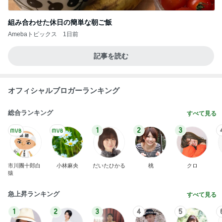
木村直人
BEYOOOOO
美川憲一
吉岡淳
水森かおり
NDS
新登場ランキング
すべて見る
1
2
3
4
5
BEYOOOOO
島倉りか
ゆうこりん
石 安伊
蒼井心音
NDS
芸能人・有名人ブログ TOPへ
次世代掃除機がやってきた！！
Amebaトピックス
12時間前
100元払って入るべき鉄道博物館