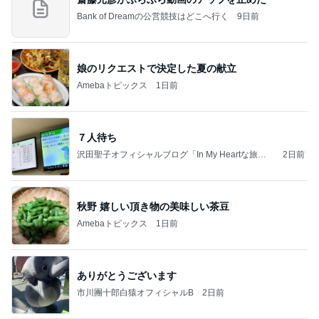
Bank of Dreamの公営競技はどこへ行く
9日前
娘のリクエストで決定した夏の献立
Amebaトピックス
1日前
７人待ち
沢田聖子オフィシャルブログ「In My Heartな旅日
2日前
記」by Ameba
秋野 嬉しい頂き物の美味しい茶豆
Amebaトピックス
1日前
ありがとうございます
市川團十郎白猿オフィシャルB
2日前