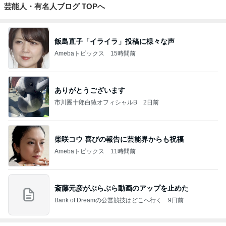
芸能人・有名人ブログ TOPへ
飯島直子「イライラ」投稿に様々な声
Amebaトピックス
15時間前
ありがとうございます
市川團十郎白猿オフィシャルB
2日前
柴咲コウ 喜びの報告に芸能界からも祝福
Amebaトピックス
11時間前
斎藤元彦がぶらぶら動画のアップを止めた
Bank of Dreamの公営競技はどこへ行く
9日前