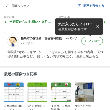
記事を報告する
記事をシェア
前の記事
次の記事
当医院からのお願いと９月の
６月の休診日・・・
気に入ったらフォロー
休診日について・・・
会員登録は不要です
輪島市の歯医者 笹谷歯科医院 ～バンザル歯医者のブログ～
フォロー
バンザル
当医院のお知らせや、知っててほんの少し得する歯科の内容、僕の
日頃感じた事など、 難しくない内容で幅広く、 更新出来たらなと
思っております。
最近の画像つき記事
８月の休診日に
6月の休診日に
１２月、１月の
今年もあと僅
ついて・・・
ついて…
診療日につい
か…