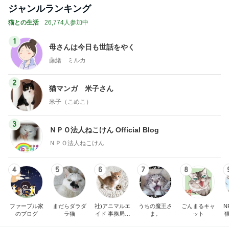
ジャンルランキング
猫との生活
26,774人参加中
1
母さんは今日も世話をやく
藤緒 ミルカ
2
猫マンガ 米子さん
米子（こめこ）
3
ＮＰＯ法人ねこけん Official Blog
ＮＰＯ法人ねこけん
4
5
6
7
8
ファーブル家
まだらダラダ
社)アニマルエ
うちの魔王さ
ごんまるキャ
N
のブログ
ラ猫
イド 事務局＆
ま。
ット
みんなの日記