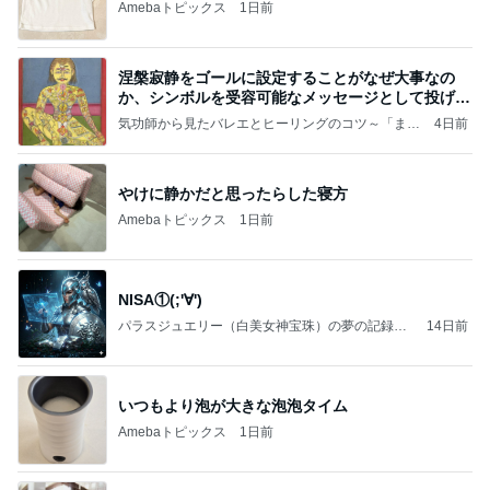
Amebaトピックス
1日前
涅槃寂静をゴールに設定することがなぜ大事なの
か、シンボルを受容可能なメッセージとして投げる
ことが
気功師から見たバレエとヒーリングのコツ～「まと
4日前
いのば」ブログ
やけに静かだと思ったらした寝方
Amebaトピックス
1日前
NISA①(;'∀')
パラスジュエリー（白美女神宝珠）の夢の記録
14日前
（続編）
いつもより泡が大きな泡泡タイム
Amebaトピックス
1日前