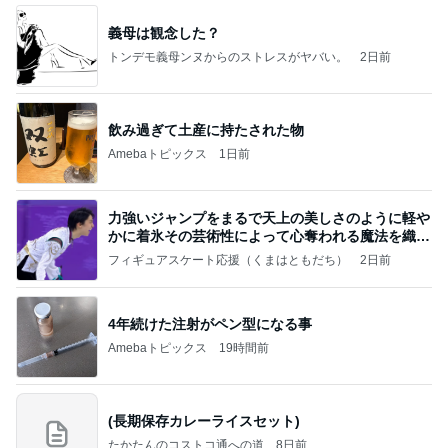
義母は観念した？
トンデモ義母ンヌからのストレスがヤバい。
2日前
飲み過ぎて土産に持たされた物
Amebaトピックス
1日前
力強いジャンプをまるで天上の美しさのように軽や
かに着氷その芸術性によって心奪われる魔法を織り
なす
フィギュアスケート応援（くまはともだち）
2日前
4年続けた注射がペン型になる事
Amebaトピックス
19時間前
(長期保存カレーライスセット)
たかたんのコストコ通への道
8日前