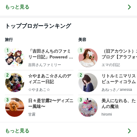
もっと見る
トップブロガーランキング
旅行
美容
1
1
「吉田さんちのファミ
（旧アカウント）
リー日記」Powered b
ブログ【アラフォ
y Ameba 吉田さんファ
社売却セカンドラ
吉田さんファミリー
エマの日記
ミリーオフィシャルブ
フ】
ログ
2
2
☆やまあこ☆さんのデ
リトルミニマリス
ィズニー日記
ビューティコラム 
little minimalist'
☆やまあこ☆
あねっさ／anessa
uty colum
3
3
日々是甘露2〜ディズニ
美人になれる、た
ー風味〜
んの魔法
甘露
hiromi
もっと見る