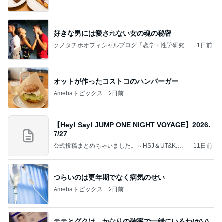
好きな男には愛されない女の魂の秘密
クノタチホオフィシャルブログ「恋学・性学研究
1日前
室」Powered by Ameba
オットが作ったコストコのハンバーガー
Amebaトピックス
2日前
【Hey! Say! JUMP ONE NIGHT VOYAGE】2026.
7/27
公式投稿まとめちゃいました。～HSJ＆UT&K.O.
11日前
～
つらいのは更年期でなく病気のせい
Amebaトピックス
2日前
テテとグクは、かなりの確率で一緒にいるね(#^.^