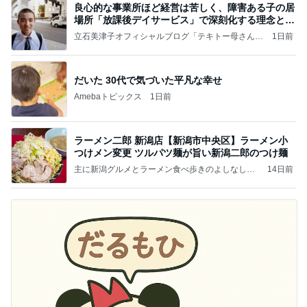
良心的な事業所ほど経営は苦しく、障害ある子の居
場所「放課後デイサービス」で深刻化する理念と現
実の
立石美津子オフィシャルブログ「テキトー母さんの
1日前
すすめ」Powered by Ameba
だいた 30代で気づいた平凡な幸せ
Amebaトピックス
1日前
ラーメン二郎 新潟店【新潟市中央区】ラーメン小
つけメン変更 ツルパツ麺が旨い新潟二郎のつけ麺
主に新潟グルメとラーメン食べ歩きのよしなしご
14日前
と