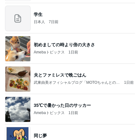
学生
日本人
7日前
初めましての時より倍の大きさ
Amebaトピックス
1日前
夫とファミレスで晩ごはん
武東由美オフィシャルブログ「MOTOちゃんとのは
1日前
っぴぃな毎日」Powered by Ameba
35℃で暑かった日のサッカー
Amebaトピックス
1日前
同じ夢