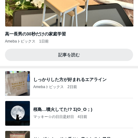
高一長男の30秒だけの家庭学習
Amebaトピックス
1日前
記事を読む
しっかりした方が好まれるエアライン
Amebaトピックス
2日前
桜島…噴火してた!? Σ(O_O；)
マッキー☆の日日是好日
4日前