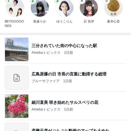
1
2
3
4
5
BEYOOOOO
島倉りか
ゆうこりん
石 安伊
蒼井心音
NDS
三分されていた街の中心になった駅
Amebaトピックス
2日前
広島原爆の日 市長の言葉に動揺する総理
ブルーサファイア
1日前
細川直美 咲き始めたサルスベリの花
Amebaトピックス
1日前
斎藤元彦がぶらぶら動画のアップを止めた