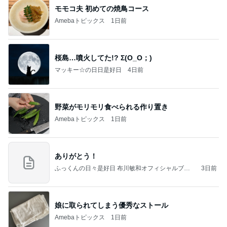
モモコ夫 初めての焼鳥コース
Amebaトピックス
1日前
桜島…噴火してた!? Σ(O_O；)
マッキー☆の日日是好日
4日前
野菜がモリモリ食べられる作り置き
Amebaトピックス
1日前
ありがとう！
ふっくんの日々是好日 布川敏和オフィシャルブロ
3日前
グ
娘に取られてしまう優秀なストール
Amebaトピックス
1日前