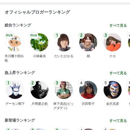
オフィシャルブロガーランキング
総合ランキング
すべて見る
1
2
3
市川團十郎白
小林麻央
だいたひかる
桃
クロ
猿
急上昇ランキング
すべて見る
1
2
3
4
5
デーモン閣下
片岡愛之助
林下清志(ビッ
沢田聖子
金沢克彦
グダディ)
新登場ランキング
すべて見る