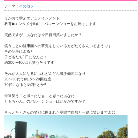
テーマ：
その他
えがおで学ぶエデュテインメント
教育✖️エンタメを軸に、バルーンショーをお届けします
突然ですが、あなたは今日何回笑いましたか？
笑うことの健康面への研究をしている方がたくさんいるようです
その記事によると
子どもたち1日になんと！
約300〜400回も笑うそうです
それが大人になるにつれどんどん減少傾向になり
20〜30代で約15〜20回程度
70代になると約2回とか⁈
最近笑うこと減ったなぁ、と思ったあなた
ともちゃん。のバルーンショーはいかがですか？
きっとたくさんの笑顔に囲まれた空間で自然と一緒に笑いますよ😊