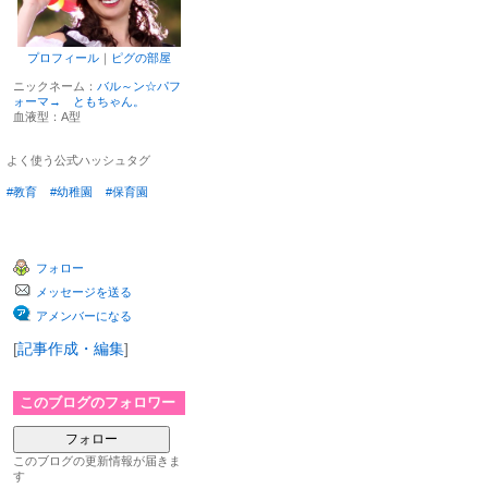
プロフィール
｜
ピグの部屋
ニックネーム：
バル～ン☆パフ
ォーマ→ ともちゃん。
血液型：
A型
よく使う公式ハッシュタグ
#教育
#幼稚園
#保育園
フォロー
メッセージを送る
アメンバーになる
[
記事作成・編集
]
このブログのフォロワー
フォロー
このブログの更新情報が届きま
す