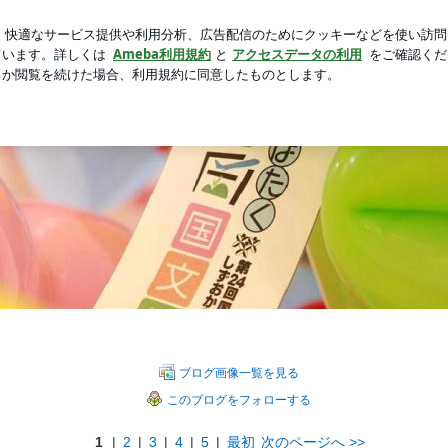
えるレントゲン
新規登録
芸能人ブログ
人気ブログ
ォーマーともちゃん。のえがおのまほう
ルな風船とキラキラなえがお、バブリーなあれこれが合わさって大人も子
ンタープライズまでお問い合わせください。
ブログ画像一覧を見る
このブログをフォローする
1
|
2
|
3
|
4
|
5
|
最初
次のページへ
>>