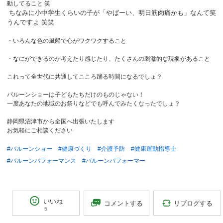
動してること 笑
ちなみに小中学生くらいの子が「やばーい、明日筋肉痛かも」なんて笑
うんですよ 笑笑
・いろんな色の風船で心がワクワクすること
・なにができるのか考えたり感じたり、たくさんの刺激的な現象があること
これって全世代に共通してこころ踊る時間になるでしょ？
バルーンショーは子どもたちだけのものじゃない！
一度あなたの地域のお祭りなどでも呼んでみたくなったでしょ？
静岡県沼津市から全国へ出張いたします
お気軽にご相談ください
#バルーンショー
#健康づくり
#介護予防
#健康運動指導士
#バルーンパフォーマンス
#バルーンパフォーマー
いいね
リブログする
コメントする
5