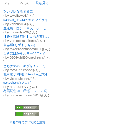
フォロワー273人
一覧を見る
ツレヅレなるままに
( by wwolfwwolfさん )
kankan_omataのセカンドライフ綴り
( by kankan164さん )
鹿児島・国分・隼人 ポーセラーツ習い事教室eriCOCO style エリココスタイル✩°｡⋆
( by coco-style29さん )
【静岡市駿河区】よもぎ蒸し＆リンパケアで身体の不調を改善しながら、健康的なスリムボディへ プライベートサロン『健美』
( by yomogimusi-kenbiさん )
東志醒(あずましせい)
( by takechanmandesu111さん )
よきにはからえヨーソロ～☆ゞ 3104の雑多wo戯言録
( by 3104-chiii16-onedreamさん
)
ともナナの めざせ！チェリーボーイズ!!
( by tomo-77-coffeeさん )
地車囃子 神龍 ⚡️ Ameba公式オフィシャルブログ
( by danjirishinryuさん )
sakuchanのブログ
( by h-stream777さん )
有馬記念2019予想。レース傾向やデータ分析
( by arima-memorial-2013さん )
※著作権についてのご注意