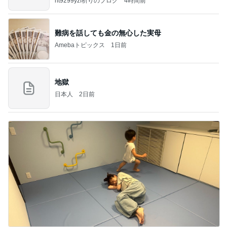
ht9299yzf祈りのブログ
4時間前
難病を話しても金の無心した実母
Amebaトピックス
1日前
地獄
日本人
2日前