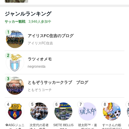
ジャンルランキング
サッカー観戦
3,946人参加中
1
アイリスFC住吉のブログ
アイリスFC住吉
2
ラツィオメモ
negronesta
3
ともぞうサッカークラブ ブログ
ともぞうコーチ
4
5
6
7
8
⚽️ASGジュニ
次世代の若者
SIETE BELLIS
琥太郎™️・速
すーさんの栃