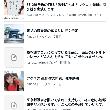
8月2日放送のTBS「週刊さんまとマツコ」先週に引
き続き出演します♪
植草美幸オフィシャルブログ Powered by Ameba
6日前
義父の姉夫婦の墓参りに行く予定
Amebaトピックス
1日前
熱を通すことになっている食品は、売店のレトルト
カレーとどんぶりを含めて食べさせられませんっ
て、男
nanasantojiroのブログ
3時間前
アグネス 生配信の問題が無事解決
Amebaトピックス
2日前
東京都議会は酷いですね。支持しているのは小池都
知事だと想いますが、こんなのを許していいんです
か？