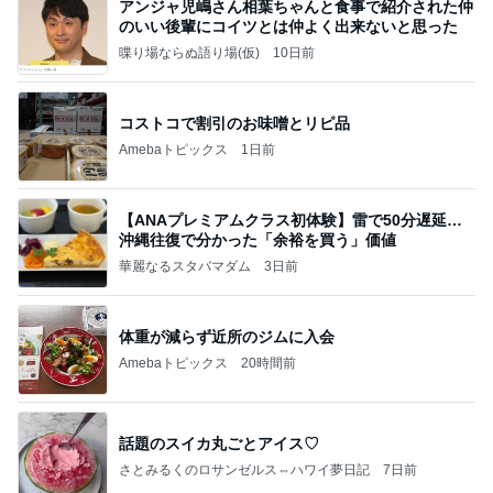
アンジャ児嶋さん相葉ちゃんと食事で紹介された仲
のいい後輩にコイツとは仲よく出来ないと思った
喋り場ならぬ語り場(仮)
10日前
コストコで割引のお味噌とリピ品
Amebaトピックス
1日前
【ANAプレミアムクラス初体験】雷で50分遅延…
沖縄往復で分かった「余裕を買う」価値
華麗なるスタバマダム
3日前
体重が減らず近所のジムに入会
Amebaトピックス
20時間前
話題のスイカ丸ごとアイス♡
さとみるくのロサンゼルス⇔ハワイ夢日記
7日前