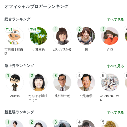
オフィシャルブロガーランキング
総合ランキング
すべて見る
1
2
3
市川團十郎白
小林麻央
だいたひかる
桃
クロ
猿
急上昇ランキング
すべて見る
1
2
3
4
5
AKB48
たんぽぽ川村
北村総一朗
北別府学
OCHA NORM
エミコ
A
新登場ランキング
すべて見る
1
2
3
4
5