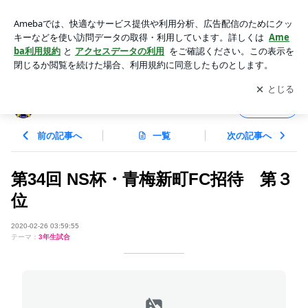
第34回 NS杯・青梅新町FC招待 第３位 | サウスユーベFC す
べては未来のために
アプリをダウンロードして
ブログの更新通知
を受け取りまし
開く
ょう。
サウスユーベFC すべては未来のために
フォロー
前の記事へ
一覧
次の記事へ
第34回 NS杯・青梅新町FC招待 第３
位
2020-02-26 03:59:55
テーマ：
3年生試合