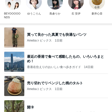
BEYOOOOO
ゆうこりん
島倉りか
石 安伊
蒼井心音
NDS
買って良かった真夏でも快適なパンツ
Amebaトピックス
1日前
最近の香港で食べて感動したもの、いろいろまと
め！
香港在住えりのおいしい食べ歩きガイド
14日前
売り切れでリベンジした桃のタルト
Amebaトピックス
1日前
開卡