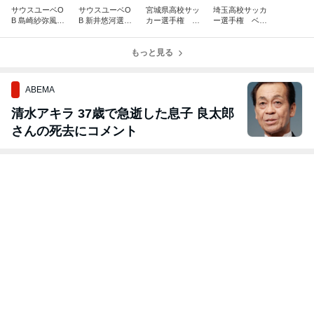
サウスユーベO
サウスユーベO
宮城県高校サッ
埼玉高校サッカ
B 島崎紗弥風選
B 新井悠河選
カー選手権 ベ
ー選手権 ベス
手 全国大会に
手 ルキーリー
スト４ 聖和学
ト4 立教新座
出場
グ 全国大会へ
園
もっと見る
ABEMA
清水アキラ 37歳で急逝した息子 良太郎
さんの死去にコメント