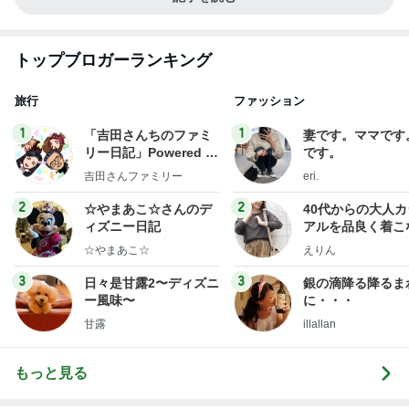
トップブロガーランキング
旅行
ファッション
1
1
「吉田さんちのファミ
妻です。ママです
リー日記」Powered b
です。
y Ameba 吉田さんファ
吉田さんファミリー
eri.
ミリーオフィシャルブ
ログ
2
2
☆やまあこ☆さんのデ
40代からの大人
ィズニー日記
アルを品良く着こ
ファッションブロ
☆やまあこ☆
えりん
3
3
日々是甘露2〜ディズニ
銀の滴降る降るま
ー風味〜
に・・・
甘露
illallan
もっと見る