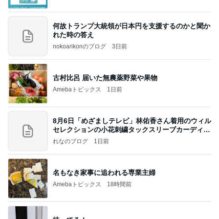
何故トランプ大統領が日本円を支援するのかと聞か
れた時の答え
nokoarikonのブログ
3日前
古村比呂 届いた無農薬野菜や果物
Amebaトピックス
1日前
8月6日「めざましテレビ」林佑香さん着用のウィル
セレクションの小花刺繍タックスリーブカーディガ
ン
れなのブログ
1日前
名もなき家事に追われる専業主婦
Amebaトピックス
18時間前