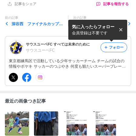
記事を報告する
記事をシェア
前の記事
次の記事
深谷西 ファイナルカップ
３年生 遊馬招待 23日
気に入ったらフォロー
2020
会員登録は不要です
サウスユーベFC すべては未来のために
フォロー
サウスユーベFC
東京都練馬区で活動している少年サッカーチーム チームの試合の
情報やボヤキ サッカーのつぶやき 何度も観たいスーパープレー動
画ets
最近の画像つき記事