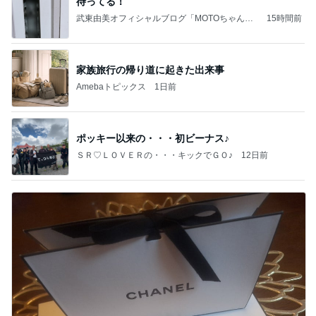
待ってる！
武東由美オフィシャルブログ「MOTOちゃんと
15時間前
のはっぴぃな毎日」Powered by Ameba
家族旅行の帰り道に起きた出来事
Amebaトピックス
1日前
ポッキー以来の・・・初ビーナス♪
ＳＲ♡ＬＯＶＥＲの・・・キックでＧＯ♪
12日前