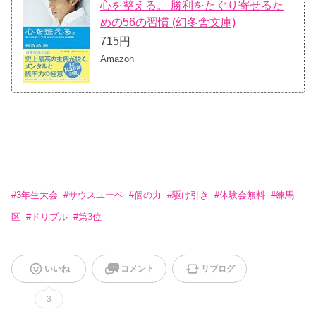
心を整える。 勝利をたぐり寄せるた
めの56の習慣 (幻冬舎文庫)
715円
Amazon
#
3年生大会
#
サウスユーベ
#
個の力
#
駆け引き
#
体験会無料
#
練馬
区
#
ドリブル
#
第3位
いいね
コメント
リブログ
3