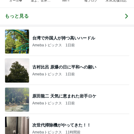
オール⚽️
達よ、世界を
IMI !!
報ブログ
木SC応援日記
変えてやれ
もっと見る
台湾で外国人が持つ高いハードル
Amebaトピックス
1日前
古村比呂 原爆の日に平和への願い
Amebaトピックス
1日前
原田龍二 天気に恵まれた岩手ロケ
Amebaトピックス
1日前
次世代掃除機がやってきた！！
Amebaトピックス
11時間前