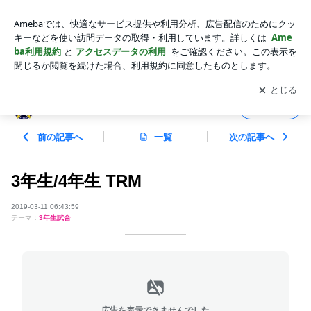
3年生/4年生 TRM | サウスユーベFC すべては未来のために
アプリをダウンロードして
ブログの更新通知
を受け取りまし
開く
ょう。
サウスユーベFC すべては未来のために
フォロー
前の記事へ
一覧
次の記事へ
3年生/4年生 TRM
2019-03-11 06:43:59
テーマ：
3年生試合
広告を表示できませんでした