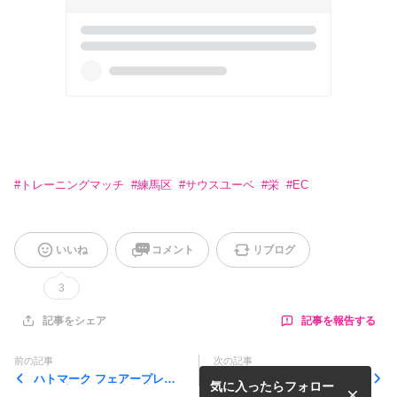
#
トレーニングマッチ
#
練馬区
#
サウスユーベ
#
栄
#
EC
いいね
コメント
リブログ
3
記事を報告する
記事をシェア
前の記事
次の記事
ハトマーク フェアープレー
6年生 高島平招待大会 ベス
気に入ったらフォロー
カップ 第38回東京都大会 第
ト８