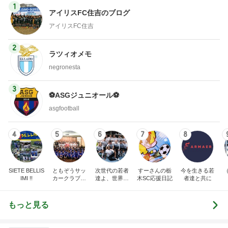
1
アイリスFC住吉のブログ
アイリスFC住吉
2
ラツィオメモ
negronesta
3
⚽️ASGジュニオール⚽️
asgfootball
4
5
6
7
8
SIETE BELLIS
ともぞうサッ
次世代の若者
すーさんの栃
今を生きる若
IMI !!
カークラブ
達よ、世界を
木SC応援日記
者達と共に
ブログ
変えてやれ
もっと見る