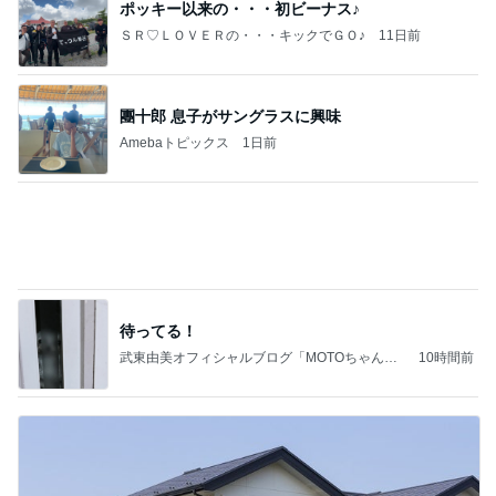
ポッキー以来の・・・初ビーナス♪
ＳＲ♡ＬＯＶＥＲの・・・キックでＧＯ♪
11日前
團十郎 息子がサングラスに興味
Amebaトピックス
1日前
待ってる！
武東由美オフィシャルブログ「MOTOちゃんと
10時間前
のはっぴぃな毎日」Powered by Ameba