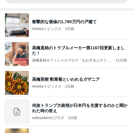
衝撃的な価値の1,780万円の戸建て
Amebaトピックス
1日前
高橋直純のトラブルメーカー第1167回更新しまし
た！
高橋直純オフィシャルブログ「なおずみぶろぐ」
11日前
Powered by Ameba
高橋英樹 勲章菊といわれるガザニア
Amebaトピックス
1日前
何故トランプ大統領が日本円を支援するのかと聞か
れた時の答え
nokoarikonのブログ
2日前