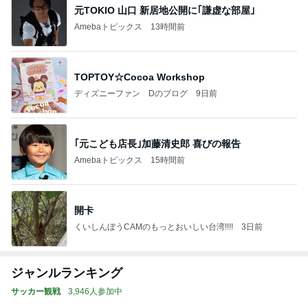
元TOKIO 山口 新居地公開に｢謙虚な部屋｣
Amebaトピックス
13時間前
TOPTOY☆Cocoa Workshop
ディズニーファン Dのブログ
9日前
｢元こども店長｣加藤清史郎 喜びの報告
Amebaトピックス
15時間前
開卡
くいしんぼうCAMのもっとおいしい台湾!!!!
3日前
ジャンルランキング
サッカー観戦
3,946人参加中