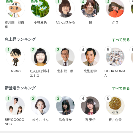
1
2
3
市川團十郎白
小林麻央
だいたひかる
桃
クロ
猿
急上昇ランキング
すべて見る
1
2
3
4
5
AKB48
たんぽぽ川村
北村総一朗
北別府学
OCHA NORM
エミコ
A
新登場ランキング
すべて見る
1
2
3
4
5
BEYOOOOO
ゆうこりん
島倉りか
石 安伊
蒼井心音
NDS