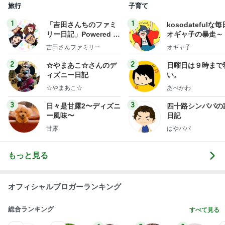
旅行
子育て
1
1
「吉田さんちのファミ
kosodatefulな毎
リー日記」Powered b
オギャ子の暴走～
y Ameba 吉田さんファ
吉田さんファミリー
オギャ子
ミリーオフィシャルブ
ログ
2
2
☆やまあこ☆さんのデ
日曜日は９時まで
ィズニー日記
い。
☆やまあこ☆
あべかわ
3
3
日々是甘露2〜ディズニ
四十路シンパパの
ー風味〜
日記
甘露
はやパパ
もっと見る
オフィシャルブロガーランキング
総合ランキング
すべて見る