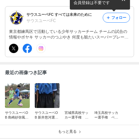
3ブロック予選トーナメント
会員登録は不要です
サウスユーベFC すべては未来のために
フォロー
サウスユーベFC
東京都練馬区で活動している少年サッカーチーム チームの試合の
情報やボヤキ サッカーのつぶやき 何度も観たいスーパープレー動
画ets
最近の画像つき記事
サウスユーベO
サウスユーベO
宮城県高校サッ
埼玉高校サッカ
B 島崎紗弥風選
B 新井悠河選
カー選手権 ベ
ー選手権 ベス
手 全国大会に
手 ルキーリー
スト４ 聖和学
ト4 立教新座
出場
グ 全国大会へ
園
もっと見る