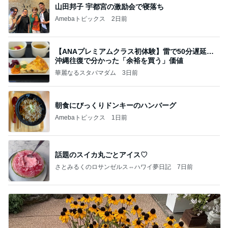
山田邦子 宇都宮の激励会で寝落ち
Amebaトピックス
2日前
【ANAプレミアムクラス初体験】雷で50分遅延…
沖縄往復で分かった「余裕を買う」価値
華麗なるスタバマダム
3日前
朝食にびっくりドンキーのハンバーグ
Amebaトピックス
1日前
話題のスイカ丸ごとアイス♡
さとみるくのロサンゼルス⇔ハワイ夢日記
7日前