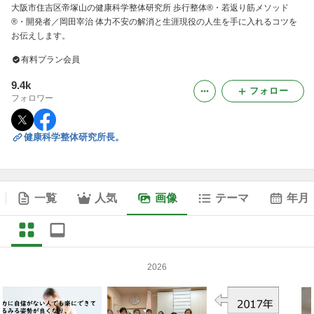
大阪市住吉区帝塚山の健康科学整体研究所 歩行整体®・若返り筋メソッド
®・開発者／岡田宰治 体力不安の解消と生涯現役の人生を手に入れるコツを
お伝えします。
有料プラン会員
9.4k
フォロー
フォロワー
健康科学整体研究所長。
一覧
人気
画像
テーマ
年月
2026