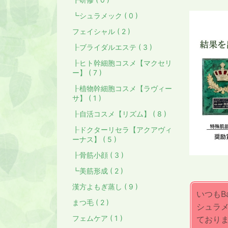
┗シュラメック ( 0 )
フェイシャル ( 2 )
┠ブライダルエステ ( 3 )
┠ヒト幹細胞コスメ【マクセリ
ー】 ( 7 )
┠植物幹細胞コスメ【ラヴィー
サ】 ( 1 )
┠自活コスメ【リズム】 ( 8 )
┠ドクターリセラ【アクアヴィ
ーナス】 ( 5 )
┠骨筋小顔 ( 3 )
┗美筋形成 ( 2 )
漢方よもぎ蒸し ( 9 )
いつもB
まつ毛 ( 2 )
シュラ
フェムケア ( 1 )
ており