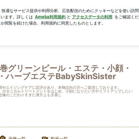
への違和感
芸能人ブログ
人気ブログ
新規登録
ログ
ビ・ハーブエステBabySkinSister
花巻グリーンピール・エステ・小顔・
ハーブエステBabySkinSister
消やエイジングケアに定評があり、本物志向の方へご提供しております。
、ボタニカルトリートメントをはじめ、小顔になりたい方やリフトアップしたい
監修のこだわりすぎた漢方よもぎ蒸し
画像一覧
動画一覧