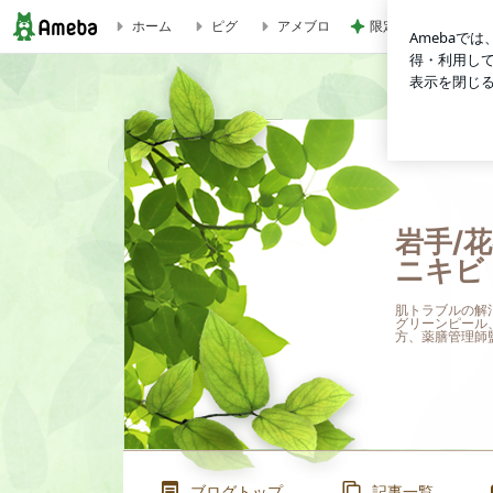
限定品を選ぶ手土産
ホーム
ピグ
アメブロ
予約空き状況┃8月 | 岩手/花巻グリーンピール・エステ・小顔・ニキ
岩手/
ニキビ・
肌トラブルの解
グリーンピール
方、薬膳管理師
ブログトップ
記事一覧