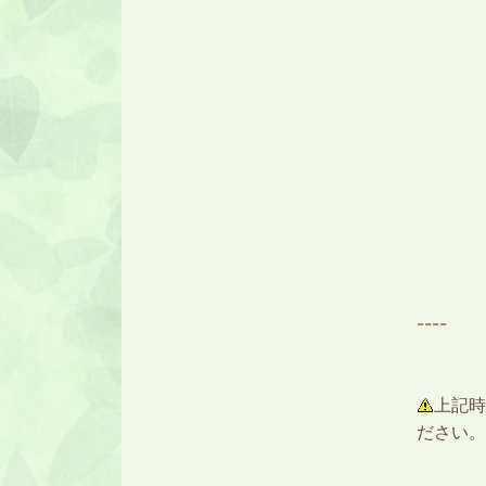
----
上記
時
ださい。