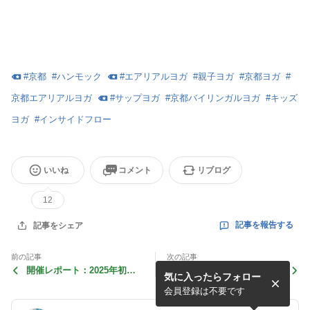
#
京都
#
ハンモック
#
エアリアルヨガ
#
親子ヨガ
#
京都ヨガ
#
京都エアリアルヨガ
#
サップヨガ
#
京都バイリンガルヨガ
#
キッズ
ヨガ
#
インサイドフロー
いいね
コメント
リブログ
12
記事を報告する
記事をシェア
前の記事
次の記事
開催レポート：2025年初の
開催レポート：冬休み企画！
気に入ったらフォロー
インサイドフロー
親子で楽しむエアリアルヨガ
会員登録は不要です