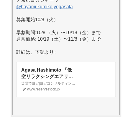
📍京都ヨガシャーラ
@hayami.kumiko.yogasala
募集開始10/8（火）
早割期間:10/8 （火）〜10/18（金）まで
通常価格: 10/19（土）〜11/8（金）まで
詳細は、下記より↓
Agasa Hashimoto 「低
空リラクシングエアリア
ルヨガ 指導者養成講座」
英語でヨガ|ヨガコンサルティング|集客|ヨガ英会話|売り上げアップ Ole Yoga Consulting ライフコーチ Agasa Hashimoto
2024/11/19・11/26 - リザ
www.reservestock.jp
スト