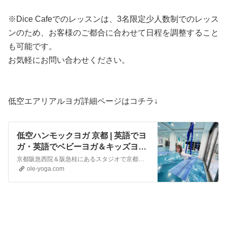
※Dice Cafeでのレッスンは、3名限定少人数制でのレッス
ンのため、お客様のご都合に合わせて日程を調整すること
も可能です。
お気軽にお問い合わせください。
低空エアリアルヨガ詳細ページはコチラ↓
低空ハンモックヨガ 京都 | 英語でヨ
ガ・英語でベビーヨガ＆キッズヨガ
養成講座・ヨガビジネス養成講座・
京都阪急西院＆阪急桂にあるスタジオで京都では、まだ数が少ない低空ハンモックヨガのレッスンを行っています。低い位置にハンモックを設置して行います。体のどこか一部がマットに着く状態で行うため、酔いやすい方や、高いところが怖い方などに、より安心してご参加いただけます。
関西 京都 琵琶湖 SUP YOGA サップ
ole-yoga.com
ヨガ Agasa Hashimoto