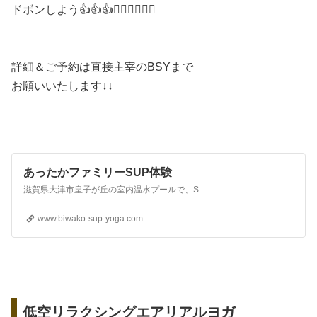
ドボンしよう👍👍👍❤️‍🔥❤️‍🔥💕💕
詳細＆ご予約は直接主宰のBSYまで
お願いいたします↓↓
あったかファミリーSUP体験
滋賀県大津市皇子が丘の室内温水プールで、SUP(サップ)遊び/SUP Yoga(サップヨガ)が楽しめるファミリーSUP体験！友人とのご参加、初心者の方も大歓迎！少人数完全貸切で安心！手ぶら×手軽がキーワード！
www.biwako-sup-yoga.com
低空リラクシングエアリアルヨガ