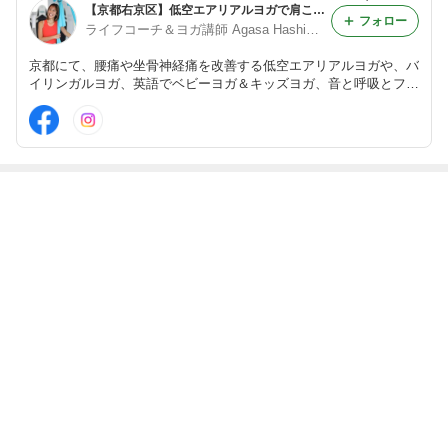
【京都右京区】低空エアリアルヨガで肩こり腰痛＆坐骨神経痛を改善！～ヨガ初心者＆体が硬い方でも無理なく出来る～
フォロー
ライフコーチ＆ヨガ講師 Agasa Hashimoto（橋本亜賀紗）
京都にて、腰痛や坐骨神経痛を改善する低空エアリアルヨガや、バ
イリンガルヨガ、英語でベビーヨガ＆キッズヨガ、音と呼吸とフロ
ーを融合したインサイドフローや、夏は、琵琶湖にて最高の思い出
を作るサップヨガを提供