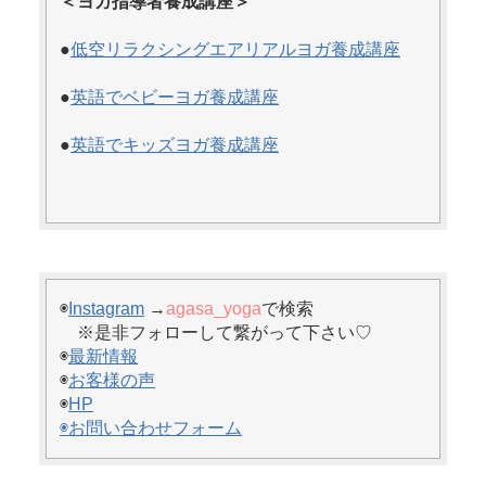
＜ヨガ指導者養成講座＞
●
低空リラクシングエアリアルヨガ養成講座
●
英語でベビーヨガ養成講座
●
英語でキッズヨガ養成講座
◉
Instagram
→
agasa_yoga
で検索
※是非フォローして繋がって下さい♡
◉
最新情報
◉
お客様の声
◉
HP
◉お問い合わせフォーム