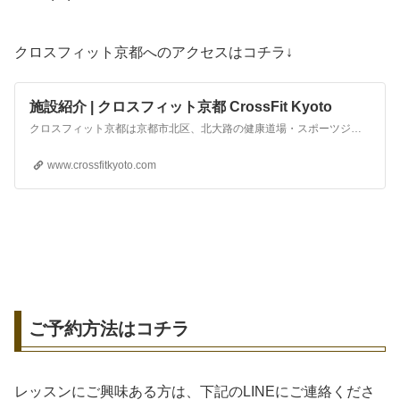
クロスフィット京都へのアクセスはコチラ↓
施設紹介 | クロスフィット京都 CrossFit Kyoto
クロスフィット京都は京都市北区、北大路の健康道場・スポーツジムです。トレーニング室、シャワーや自転車置き場、Wifiあります。元銭湯だった「若葉湯」を改装した店内は銭湯の名残が沢山あります。クロスフィット京都では、若者からシニアまで、少人数で指導するサーキットトレーニング・パーソナルトレーニングのスポーツジムです。
www.crossfitkyoto.com
ご予約方法はコチラ
レッスンにご興味ある方は、下記のLINEにご連絡くださ