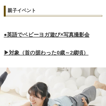
親子イベント
●英語でベビーヨガ遊び×写真撮影会
▶対象（首の据わった0歳～2歳頃）