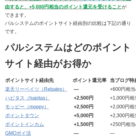
由すると、+5,000円相当のポイント還元を受けること
が
できます。
パルシステムのポイントサイト経由別の比較は下記の通り
です。
パルシステムはどのポイント
サイト経由がお得か
ポイントサイト経由先
ポイント還元率
当ブログ特
楽天リーベイツ（Rebates）
―
+600円相
ハピタス（hapitas）
+2,500円
+1,000
モッピー（moppy）
+2,500円
+2,000
ポイントタウン
+5,000円
+2,300
ポイントインカム
+1,500円
+250円相
GMOポイ活
―
―