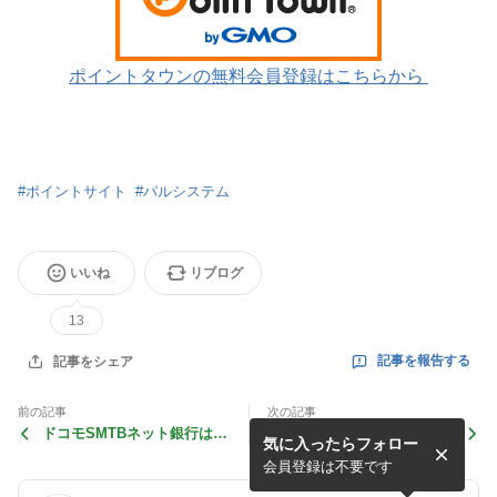
ポイントタウンの無料会員登録はこちらから
#
ポイントサイト
#
パルシステム
いいね
リブログ
13
記事を報告する
記事をシェア
前の記事
次の記事
ドコモSMTBネット銀行はど
メルカードゴールドはどのポ
気に入ったらフォロー
のポイントサイト経由がお
イントサイト経由がお得？
得？
会員登録は不要です