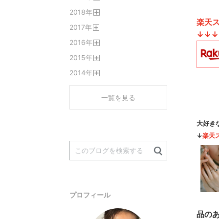
開
2018
年
く
開
楽天ス
2017
年
く
↓↓↓
開
2016
年
く
開
2015
年
く
開
2014
年
く
開
く
一覧を見る
大好きな
↓
楽天
プロフィール
品の