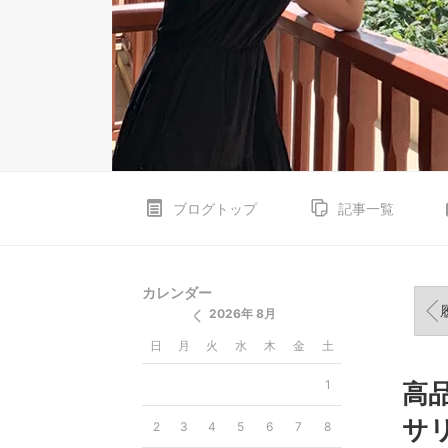
ブログトップ
記事一覧
カレンダー
履
2026年 8月
日
月
火
水
木
金
土
1
高
サ
2
3
4
5
6
7
8