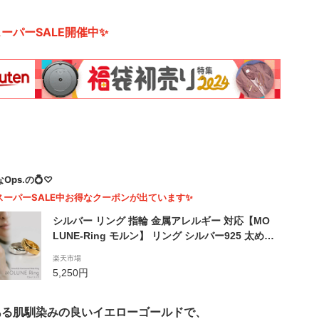
ーパーSALE開催中✨
Ops.の💍♡
スーパーSALE中お得なクーポンが出ています✨
シルバー リング 指輪 金属アレルギー 対応【MO
LUNE-Ring モルン】 リング シルバー925 太め
槌目 叩き ハンマー打ち シンプル ゴールド 18K仕
楽天市場
上げ リング Silver925 k18 18金 レディース カジ
5,250円
ュアル ニッケルフリー
ある肌馴染みの良いイエローゴールドで、