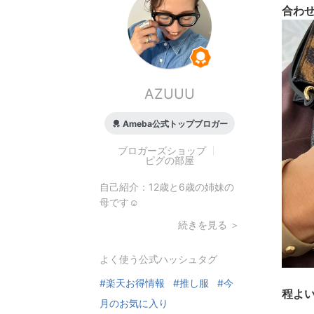
合わ
AZUUU
Ameba公式トップブロガー
ブロガーズショップ
ピグの部屋
自己紹介：
12歳と6歳の姉妹の
母です☺︎
続きを見る ＞
よく使う公式ハッシュタグ
#楽天お得情報
#推し服
#今
程よ
月のお気に入り