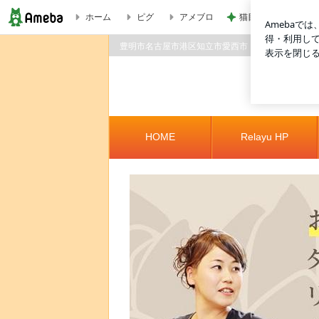
ホーム
ピグ
アメブロ
猫目当てで買ったカ
★受け放題！オンラインレッスンスケジュール（毎月中旬に翌月
豊明市名古屋市港区知立市愛西市 タイ式ヨガ ピラ
ーゆ
HOME
Relayu HP