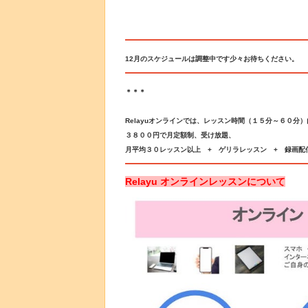
12月のスケジュールは調整中です少々お待ちください。
＊＊＊
Relayuオンラインでは、レッスン時間（１５分～６０分
３８００円で月定額制、受け放題、
月平均３０レッスン以上 + ゲリラレッスン + 録画配
Relayu オンラインレッスンについて