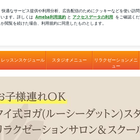
新規登録
ルディのグッズ
芸能人ブログ
人気ブログ
分を発表） | 豊明市名古屋市港区知立市愛西市 タイ式ヨガ 
ティス リラクゼーションサロン&スクールRelayuりらーゆ
レッスンスケジュール
スタジオメニュー
リラクゼーションメニ
ュー