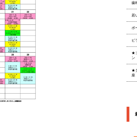
歯
若
ボ
ピ
★
ン
★
座