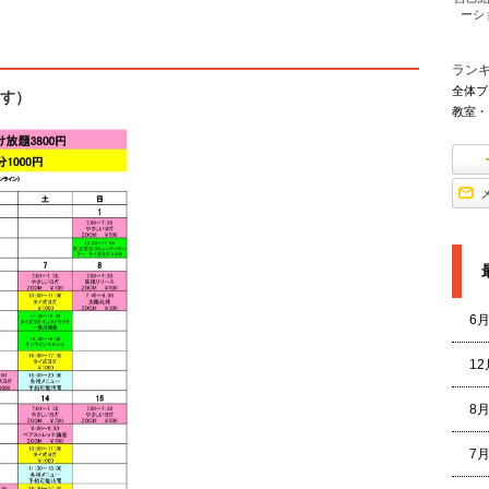
ーシ
ラン
全体ブ
す）
教室・
6
1
8
7