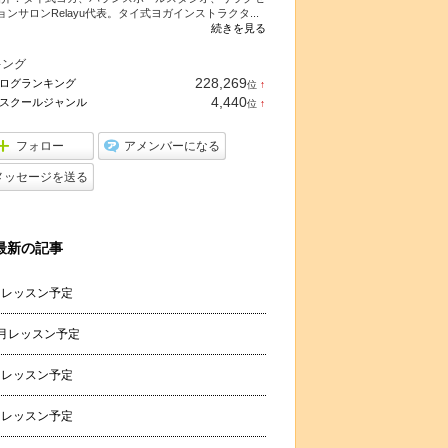
ョンサロンRelayu代表。タイ式ヨガインストラクタ...
続きを見る
キング
228,269
ログランキング
位
↑
ラ
4,440
スクールジャンル
位
↑
ン
ラ
キ
ン
ン
キ
フォロー
アメンバーになる
グ
ン
上
グ
メッセージを送る
昇
上
昇
最新の記事
月レッスン予定
2月レッスン予定
月レッスン予定
月レッスン予定