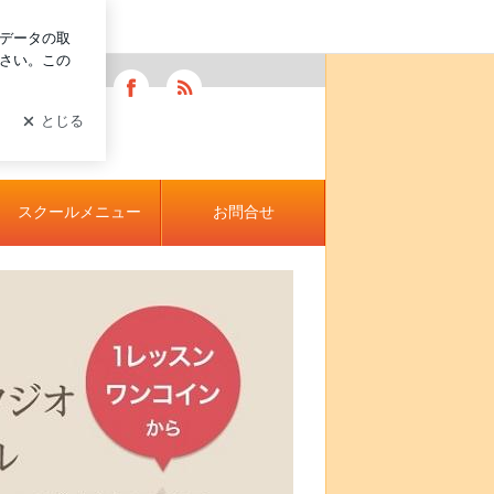
ログイン
ピラティス リラクゼーションサロン&スクールRelayuりら
スクールメニュー
お問合せ