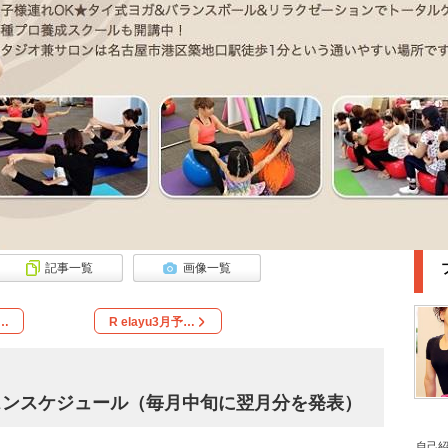
記事一覧
画像一覧
…
R elayu3月予…
スンスケジュール（毎月中旬に翌月分を発表）
自己