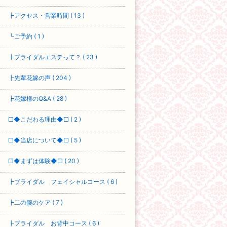
┣アクセス・営業時間 ( 13 )
┗ご予約 ( 1 )
┣ブライダルエステって？ ( 23 )
┣先輩花嫁の声 ( 204 )
┣花嫁様のQ&A ( 28 )
□◆こだわる理由◆□ ( 2 )
□◆当店について◆□ ( 5 )
□◆まずは体験◆□ ( 20 )
┣ブライダル フェイシャルコース ( 6 )
┣二の腕のケア ( 7 )
┣ブライダル お背中コース ( 6 )