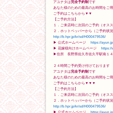
アユナタは
完全予約制
です
あなた様のための最高のお時間をご
ご予約はこちらから▼▼
【ご予約方法】
１．ご来店時に次回のご予約（オス
２．ホットペッパーから（ご予約状
http://b.hpr.jp/kr/sd/H000479536/
▶ 公式ホームページ
https://a
yun.jp
▶ 花嫁様向けホームページ
https:/
▶住所 長野県佐久市佐久平駅南１４
２４時間ご予約受け付けております
アユナタは
完全予約制
です
あなた様のための最高のお時間をご
ご予約はこちらから▼▼▼
【ご予約方法】
１．ご来店時に次回のご予約（オス
２．ホットペッパーから（ご予約状
http://b.hpr.jp/kr/sd/H000479536/
▶ 公式ホームページ
https://a
yun.jp