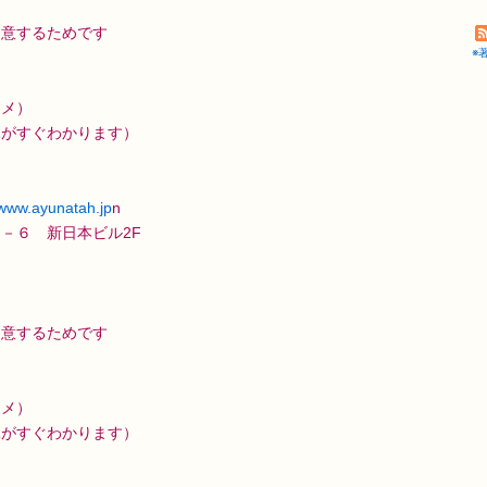
用意するためです
※
スメ）
況がすぐわかります）
/www.ayunatah.jp
n
－６ 新日本ビル2F
用意するためです
スメ）
況がすぐわかります）