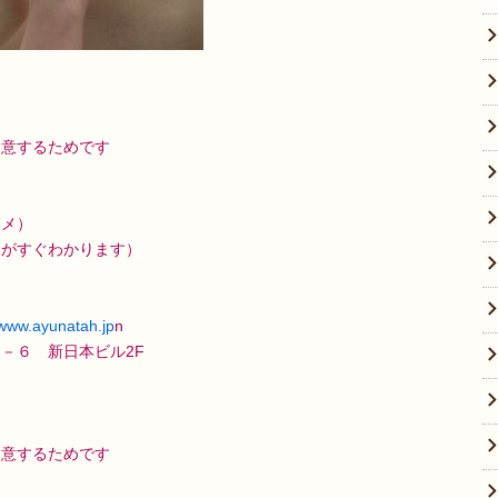
用意するためです
スメ）
況がすぐわかります）
/www.ayunatah.jp
n
－６ 新日本ビル2F
用意するためです