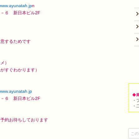
/www.ayunatah.jp
n
－６ 新日本ビル2F
用意するためです
スメ）
況がすぐわかります）
/www.ayunatah.jp
◆
－６ 新日本ビル2F
・
・
ご予約お待ちしております