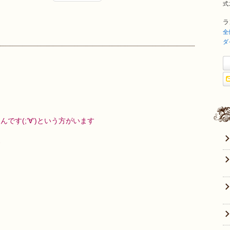
式ス
ラ
全
ダ
す(;’∀’)という方がいます
す