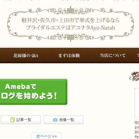
記事一覧
画像一覧
性
お
自
次ページ
>>
A