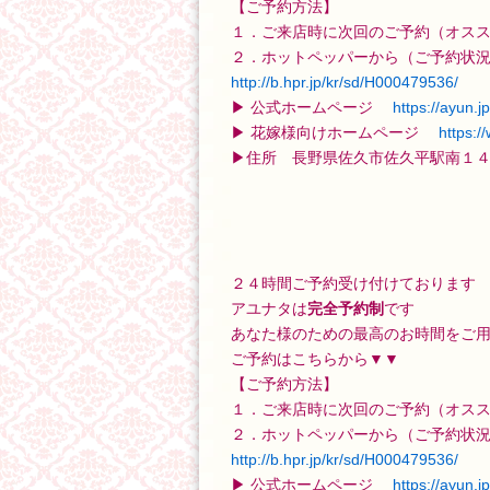
【ご予約方法】
１．ご来店時に次回のご予約（オス
２．ホットペッパーから（ご予約状
http://b.hpr.jp/kr/sd/H000479536/
▶ 公式ホームページ
https://a
yun.jp
▶ 花嫁様向けホームページ
https:/
▶住所 長野県佐久市佐久平駅南１４
２４時間ご予約受け付けております
アユナタは
完全予約制
です
あなた様のための最高のお時間をご
ご予約はこちらから▼▼
【ご予約方法】
１．ご来店時に次回のご予約（オス
２．ホットペッパーから（ご予約状
http://b.hpr.jp/kr/sd/H000479536/
▶ 公式ホームページ
https://a
yun.jp