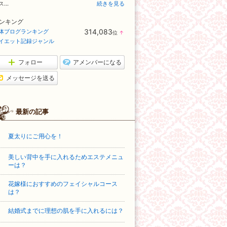
...
続きを見る
ンキング
314,083
体ブログランキング
位
↑
ラ
イエット記録ジャンル
ン
キ
ン
フォロー
アメンバーになる
グ
上
メッセージを送る
昇
最新の記事
夏太りにご用心を！
美しい背中を手に入れるためエステメニュ
ーは？
花嫁様におすすめのフェイシャルコース
は？
結婚式までに理想の肌を手に入れるには？