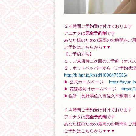
２４時間ご予約受け付けております
アユナタは
完全予約制
です
あなた様のための最高のお時間をご
ご予約はこちらから▼▼
【ご予約方法】
１．ご来店時に次回のご予約（オス
２．ホットペッパーから（ご予約状
http://b.hpr.jp/kr/sd/H000479536/
▶ 公式ホームページ
https://a
yun.jp
▶ 花嫁様向けホームページ
https:/
▶住所 長野県佐久市佐久平駅南１４
２４時間ご予約受け付けております
アユナタは
完全予約制
です
あなた様のための最高のお時間をご
ご予約はこちらから▼▼▼