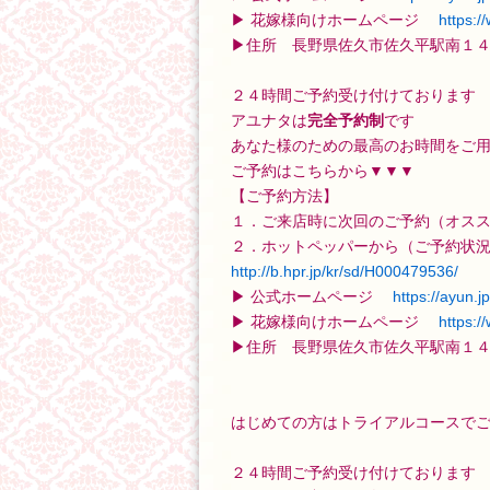
▶ 花嫁様向けホームページ
https:/
▶住所 長野県佐久市佐久平駅南１４
２４時間ご予約受け付けております
アユナタは
完全予約制
です
あなた様のための最高のお時間をご
ご予約はこちらから▼▼▼
【ご予約方法】
１．ご来店時に次回のご予約（オス
２．ホットペッパーから（ご予約状
http://b.hpr.jp/kr/sd/H000479536/
▶ 公式ホームページ
https://a
yun.jp
▶ 花嫁様向けホームページ
https:/
▶住所 長野県佐久市佐久平駅南１４
はじめての方はトライアルコースで
２４時間ご予約受け付けております