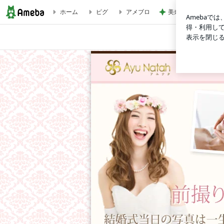
ホーム
ピグ
アメブロ
美奈代の夫 姉妹達
軽井沢・佐久市で挙式ならアユナタでブライダルエステのブロ