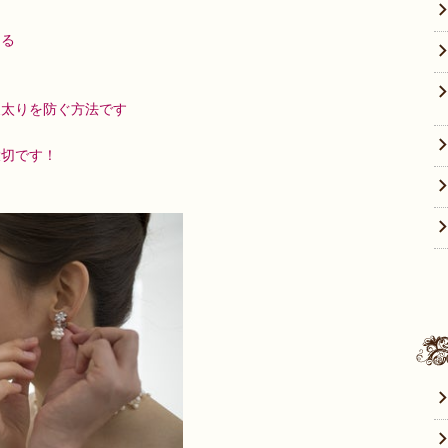
なる
夏太りを防ぐ方法です
、
大切です！