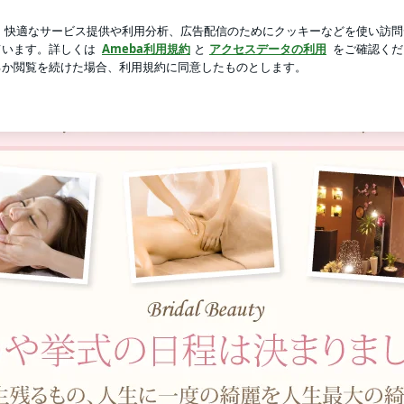
に癒される奥さま
芸能人ブログ
人気ブログ
新規登録
グ
HOME
当店について
Q&A
ご予約