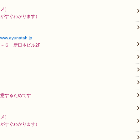
スメ）
況がすぐわかります）
/www.ayunatah.jp
－６ 新日本ビル2F
用意するためです
スメ）
況がすぐわかります）