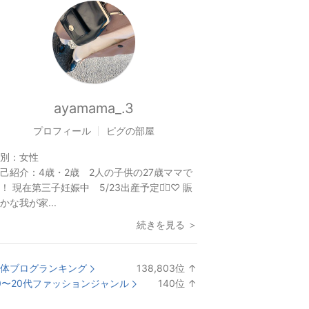
ayamama_.3
プロフィール
ピグの部屋
別：
女性
己紹介：
4歳・2歳 2人の子供の27歳ママで
！ 現在第三子妊娠中 5/23出産予定◡̈⃝♡ 賑
かな我が家...
続きを見る ＞
体ブログランキング
138,803
位
↑
ラ
0〜20代ファッションジャンル
140
位
↑
ン
ラ
キ
ン