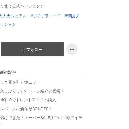
く使う公式ハッシュタグ
ン
キ
グ
ン
大人カジュアル
#プチプラコーデ
#韓国フ
上
グ
ッション
昇
上
昇
フォロー
新の記事
ッと目を引く赤ニット
久しぶりです♡コーデ紹介と福袋！
NIQLOでトレンドアイテム購入！
ンバースの新作が30%OFF！
備はできた？スーパーSALE注目の半額アイテ
！