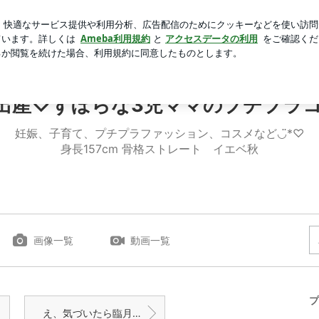
好み焼きを実食
芸能人ブログ
人気ブログ
新規登録
ロ
！ | 第三子出産♡ずぼらな3児ママのプチプラコーデ◡̈⃝
出産♡ずぼらな3児ママのプチプラコー
妊娠、子育て、プチプラファッション、コスメなど◡̈*♡
身長157cm 骨格ストレート イエベ秋
画像一覧
動画一覧
プ
え、気づいたら臨月入ってました…