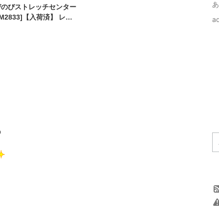
あ
びのびストレッチセンター
2833]【入荷済】 レデ
a
マタニティ マタニティウ
 ストレッチパンツ ウエ
 無地 白 黒 母の日 花以
の