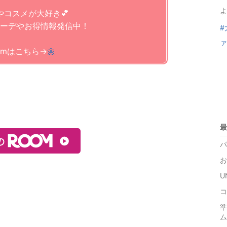
よ
やコスメが大好き💕
ーデやお得情報発信中！
#
ァ
gramはこちら→
🌼
最
パ
お
U
コ
準
ム