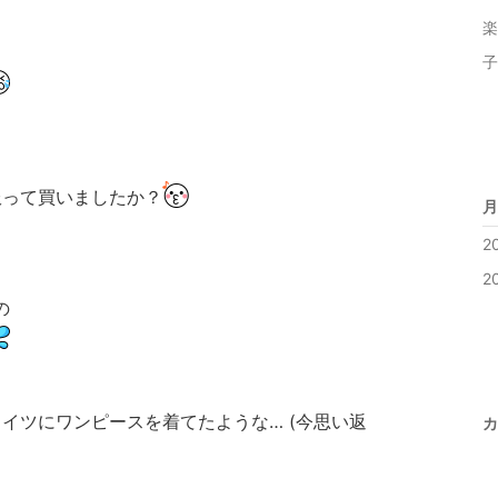
楽
子
服って買いましたか？
月
2
2
の
イツにワンピースを着てたような… (今思い返
カ