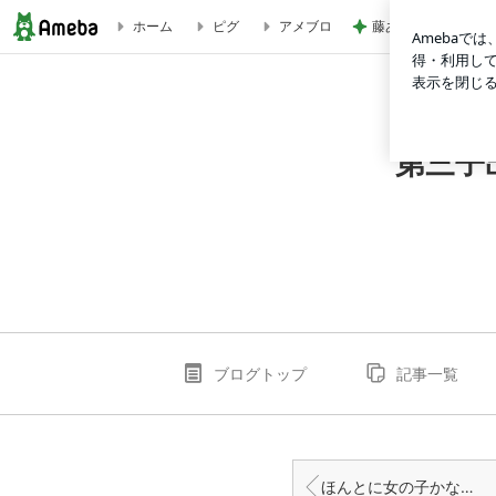
藤あや子 手作りお
ホーム
ピグ
アメブロ
マタニティ服っている？いらない？妊婦でも着れる服はこんなやつ
第三子
ブログトップ
記事一覧
ほんとに女の子かな〜？お腹の出方ジンクス