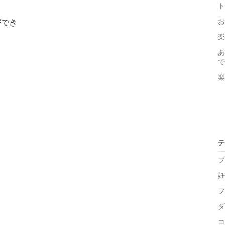
ト
お
ができ
楽
あ
で
楽
テ
ブ
妊
フ
ダ
コ