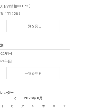
天お得情報◡̈⃝ ( 73 )
育て◡̈⃝ ( 26 )
一覧を見る
別
022
年
開
021
年
く
開
く
一覧を見る
レンダー
2026年 8月
日
月
火
水
木
金
土