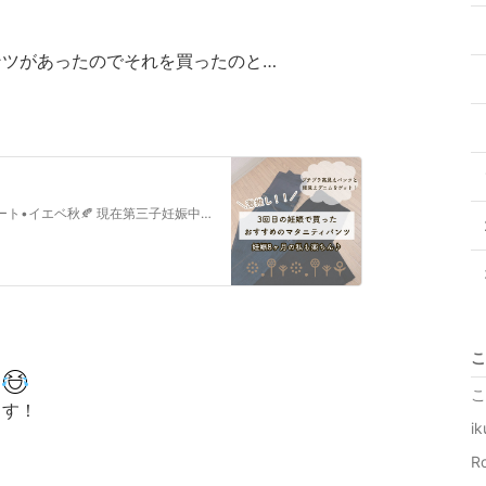
ンツがあったのでそれを買ったのと…
4歳と2歳の27歳のママ🐰 身長157cm 骨格ストレート•イエベ秋🍂 現在第三子妊娠中✨✨プチプラ服やコスメが大好き💕リアルなママのコーデやお得情…
こ
ス
こ
ます！
i
R