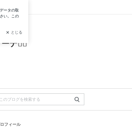
グイン
デ◡̈⃝
ロフィール