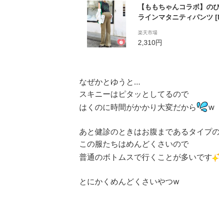
【ももちゃんコラボ】の
ラインマタニティパンツ [M
ィース ボトムス ズボン 
楽天市場
エア パンツ ワイドパンツ
2,310円
ストゴム きれいめ おしゃれ
外【送料無料】
なぜかとゆうと…
スキニーはピタッとしてるので
はくのに時間がかかり大変だから
w
あと健診のときはお腹まであるタイプ
この服たちはめんどくさいので
普通のボトムスで行くことが多いです
とにかくめんどくさいやつw