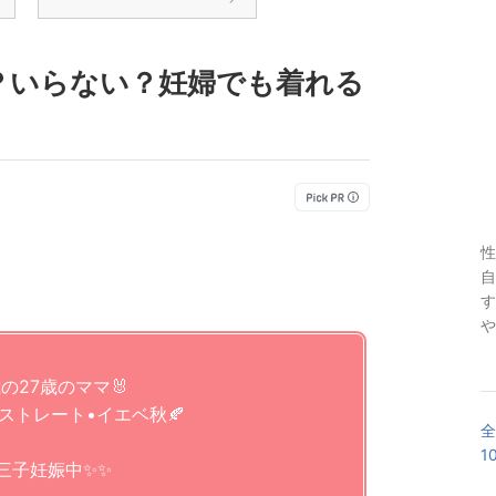
？いらない？妊婦でも着れる
性
自
す
や
の27歳のママ🐰
格ストレート•イエベ秋🍂
全
1
三子妊娠中✨✨