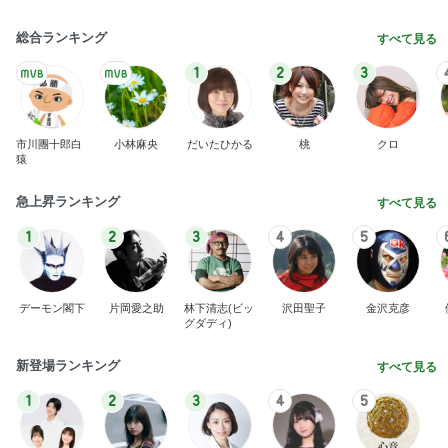
総合ランキング
すべて見る
1
2
3
市川團十郎白
小林麻央
だいたひかる
桃
クロ
猿
急上昇ランキング
すべて見る
1
2
3
4
5
デーモン閣下
片岡愛之助
林下清志(ビッ
沢田聖子
金沢克彦
グダディ)
新登場ランキング
すべて見る
1
2
3
4
5