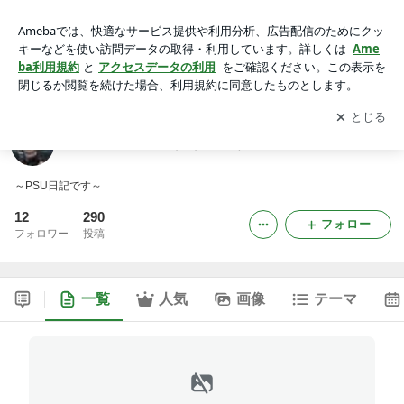
プラズマコイのぷす（ＰＳＵ）日記
アプリをダウンロードして
ブログの更新通知
を受け取りまし
開く
ょう。
プラズマコイのぷす（ＰＳＵ）日記
～PSU日記です～
12
290
フォロー
フォロワー
投稿
一覧
人気
画像
テーマ