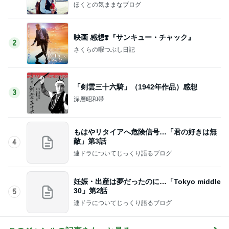
ほくとの気ままなブログ
映画 感想❣️『サンキュー・チャック』
2
さくらの暇つぶし日記
「剣雲三十六騎」（1942年作品）感想
3
深層昭和帯
もはやリタイアへ危険信号…「君の好きは無
敵」第3話
4
連ドラについてじっくり語るブログ
妊娠・出産は夢だったのに…「Tokyo middle
30」第2話
5
連ドラについてじっくり語るブログ