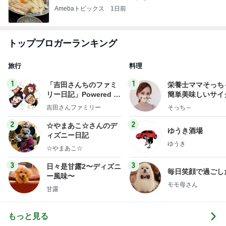
Amebaトピックス
1日前
トップブロガーランキング
旅行
料理
1
1
「吉田さんちのファミ
栄養士ママそっち
リー日記」Powered b
簡単美味しいサイ
y Ameba 吉田さんファ
献立
吉田さんファミリー
そっち～
ミリーオフィシャルブ
ログ
2
2
☆やまあこ☆さんのデ
ゆうき酒場
ィズニー日記
ゆうき
☆やまあこ☆
3
3
日々是甘露2〜ディズニ
毎日笑顔で過ごし
ー風味〜
モモ母さん
甘露
もっと見る