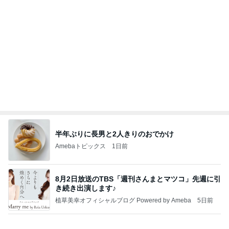
Amebaトピックス
1日前
開卡
くいしんぼうCAMのもっとおいしい台湾!!!!
2日前
だいた 父の為に見つけた心強い商品
Amebaトピックス
1日前
TOPTOY☆Cocoa Workshop
ディズニーファン Dのブログ
8日前
アグネス 孫と遊んでできた愛の勲章
Amebaトピックス
1日前