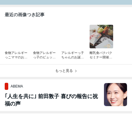
最近の画像つき記事
食物アレルギー
食物アレルギー
アレルギーっ子
離乳食パクパク
っこママのお茶
っ子のビュッフ
ちゃんのお誕生
セミナー開催レ
会
ェイベント
日
ポ
もっと見る
ABEMA
｢人生を共に｣ 前田敦子 喜びの報告に祝
福の声