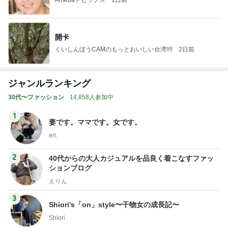
開卡
くいしんぼうCAMのもっとおいしい台湾!!!!
2日前
ジャンルランキング
30代〜ファッション
14,858人参加中
1
妻です。ママです。女です。
eri.
2
40代からの大人カジュアルを品良く着こなすファッ
ションブログ
えりん
3
Shiori's「on」style〜干物女の成長記〜
Shiori