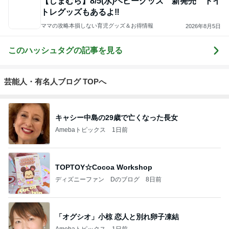
【しまむら】8/5(水)ベビーグッズ 新発売 トイ
トレグッズもあるよ‼️
ママの攻略本損しない育児グッズ＆お得情報
2026年8月5日
このハッシュタグの記事を見る
芸能人・有名人ブログ TOPへ
キャシー中島の29歳で亡くなった長女
Amebaトピックス
1日前
TOPTOY☆Cocoa Workshop
ディズニーファン Dのブログ
8日前
「オグシオ」小椋 恋人と別れ卵子凍結
Amebaトピックス
1日前