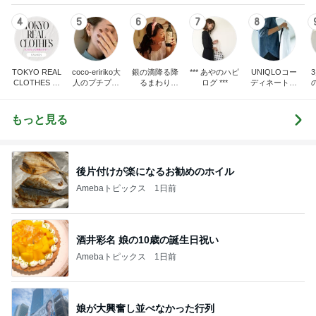
4
5
6
7
8
TOKYO REAL
coco-eririko大
銀の滴降る降
*** あやのハピ
UNIQLOコー
CLOTHES 大
人のプチプラ
るまわり
ログ ***
ディネート日
人世代のリア
mixコーデ
に・・・
記
ハ
ルクローズ
♪
もっと見る
後片付けが楽になるお勧めのホイル
Amebaトピックス
1日前
酒井彩名 娘の10歳の誕生日祝い
Amebaトピックス
1日前
娘が大興奮し並べなかった行列