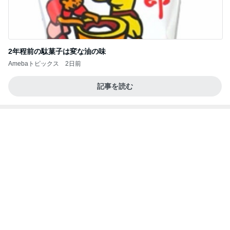
香港在住えりのおいしい食べ歩きガイド
13日前
假屋崎省吾 鎌倉の庭で咲く花たち
Amebaトピックス
1日前
地獄
日本人
1日前
アウトレット店舗での大興奮の出会い
Amebaトピックス
24時間前