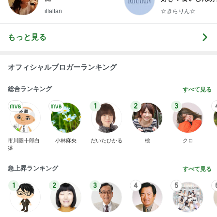
らりん☆のブログ
illallan
☆きらりん☆
もっと見る
オフィシャルブロガーランキング
総合ランキング
すべて見る
1
2
3
市川團十郎白
小林麻央
だいたひかる
桃
クロ
猿
急上昇ランキング
すべて見る
1
2
3
4
5