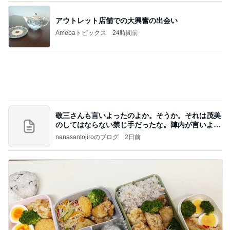
喋り場ならぬ語り場(仮)
10日前
假屋崎省吾 初収穫したカボチャ
Amebaトピックス
2日前
話題のスイカ丸ごとアイス♡
さとみるくのロサンゼルス⇔ハワイ夢日記
7日前
水虫と診断され3歳息子への心配
Amebaトピックス
12時間前