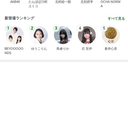
AKB48
たんぽぽ川村
北村総一朗
北別府学
OCHA NORM
エミコ
A
新登場ランキング
すべて見る
1
2
3
4
5
BEYOOOOO
ゆうこりん
島倉りか
石 安伊
蒼井心音
NDS
半年ぶりに長男と2人きりのおでかけ
Amebaトピックス
1日前
8月2日放送のTBS「週刊さんまとマツコ」先週に引
き続き出演します♪
植草美幸オフィシャルブログ Powered by Ameba
5日前
田中健 教わった暑さに効くツボ