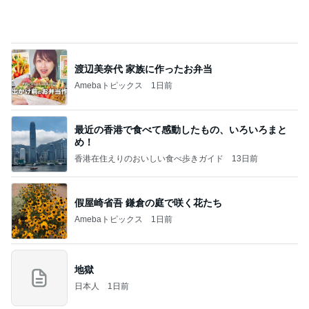
歯の表面がツルツルになるハミガキ
Amebaトピックス
9時間前
高橋直純のトラブルメーカー第1167回更新しまし
た！
高橋直純オフィシャルブログ「なおずみぶろぐ」
11日前
Powered by Ameba
幼稚園と保育園でキリがない状況
Amebaトピックス
1日前
アンジャ児嶋さん相葉ちゃんと食事で紹介された仲
のいい後輩にコイツとは仲よく出来ないと思った