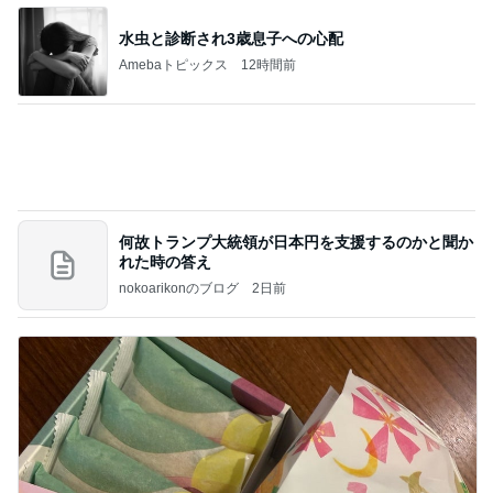
れなのブログ
13時間前
子育てで感情的になってしまうこと
Amebaトピックス
10時間前
相続税を、払えないで、売りに出されて不動産は、
外国のお金持ちに買われているそうです。やばいで
すよ
ht9299yzf祈りのブログ
5日前
塩をふっただけで美味しかったニジマス
Amebaトピックス
2日前