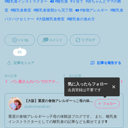
#
離乳食インストラクター
#
離乳食
#
子育て
#
赤ちゃんとママの教
室
#
離乳食教室
#
離乳食後期から完了期
#
食物アレルギー
#
離乳食
パクパクセミナー
#
大阪離乳食教室
#
離乳食の進め方
いいね
コメント
リブログ
65
記事を報告する
記事をシェア
前の記事
次の記事
パン屋さんのパンでのアナフ
離乳食パクパクセミナー開催
気に入ったらフォロー
ィラキシー
レポ
会員登録は不要です
【大阪】重度の食物アレルギーっこ母の体験談と日常
フォロー
ayakomanakuru
重度の食物アレルギーっ子母の体験談ブログです。 また、離乳食
インストラクターとしての離乳食の記事なども載せてます❣️