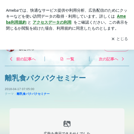
離乳食パクパクセミナー | 【大阪】重度の食物アレルギーっこ
母の体験談と日常
アプリをダウンロードして
ブログの更新通知
を受け取りまし
開く
ょう。
【大阪】重度の食物アレルギーっこ母の体験
フォロー
談と日常
前の記事へ
一覧
次の記事へ
離乳食パクパクセミナー
2018-04-17 07:05:00
テーマ：
離乳食パクパクセミナー
広告を表示できませんでした