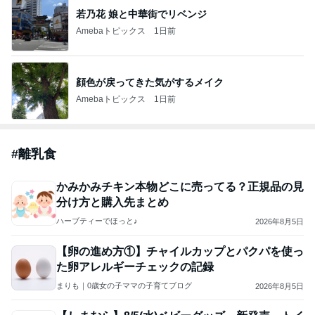
若乃花 娘と中華街でリベンジ
Amebaトピックス
1日前
顔色が戻ってきた気がするメイク
Amebaトピックス
1日前
#
離乳食
かみかみチキン本物どこに売ってる？正規品の見
分け方と購入先まとめ
ハーブティーでほっと♪
2026年8月5日
【卵の進め方①】チャイルカップとパクパを使っ
た卵アレルギーチェックの記録
まりも｜0歳女の子ママの子育てブログ
2026年8月5日