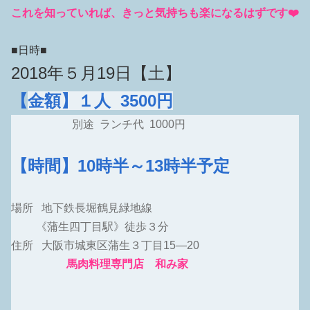
これを知っていれば、きっと気持ちも楽になるはずです❤️
■日時■
2018年５月19
日【土】
【
金額】１人 3500円
別途 ランチ代 1000円
【時間】10時半～13
時半予定
場所 地下鉄長堀鶴見緑地線
《蒲生四丁目駅》徒歩３分
住所 大阪市城東区蒲生３丁目15―20
馬肉料理専門店 和み家