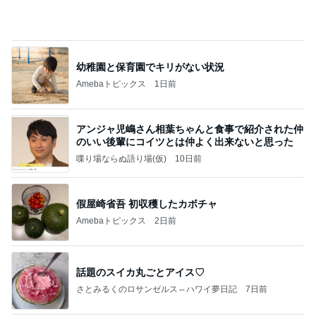
だいた 息子がお腹にいたという現実
Amebaトピックス
2日前
価値観の違いによる「失敗」に対して感情的に反省
しない 私だけの宗教仮称略称偶然と暗合教教義候
補
ムカシオナガザルのwesternblack brain stool2024
4日前
年（令和6）11月25日以来減酒断煙再開ムカシオナ
ガザル
我が家の10年続くお守りアイテム
Amebaトピックス
1日前
8月6日「めざましテレビ」林佑香さん着用のウィル
セレクションの小花刺繍タックスリーブカーディガ
ン