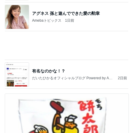
20年以上使って気付いた自動製氷機能
Amebaトピックス
1日前
【ANAプレミアムクラス初体験】雷で50分遅延…
沖縄往復で分かった「余裕を買う」価値
華麗なるスタバマダム
2日前
渡辺美奈代 家族に作ったお弁当
Amebaトピックス
1日前
最近の香港で食べて感動したもの、いろいろまと
め！