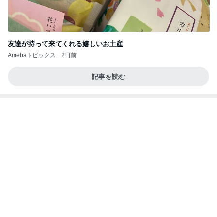
ポッキー以来の・・・初ビーナス♪
ＳＲ♡ＬＯＶＥＲの・・・キックでＧＯ♪
11日前
小柳ルミ子 久しぶりのカラオケ
Amebaトピックス
1日前
記事を読む