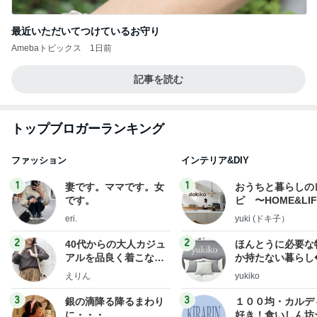
最近いただいてつけているお守り
Amebaトピックス
1日前
記事を読む
トップブロガーランキング
ファッション
インテリア&DIY
1
1
妻です。ママです。女
おうちと暮らしの
です。
ピ 〜HOME&LI
eri.
yuki (ドキ子）
2
2
40代からの大人カジュ
ほんとうに必要な
アルを品良く着こなす
か持たない暮らし
ファッションブログ
ep Life Simple
えりん
yukiko
ンテリアのきろく
3
3
銀の滴降る降るまわり
１００均・カルデ
に・・・
好き！食いしん坊