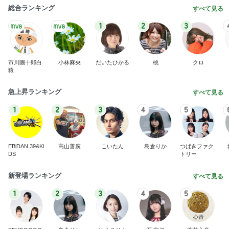
総合ランキング
すべて見る
1
2
3
市川團十郎白
小林麻央
だいたひかる
桃
クロ
猿
急上昇ランキング
すべて見る
1
2
3
4
5
EBiDAN 39&Ki
高山善廣
こいたん
島倉りか
つばきファク
DS
トリー
新登場ランキング
すべて見る
1
2
3
4
5