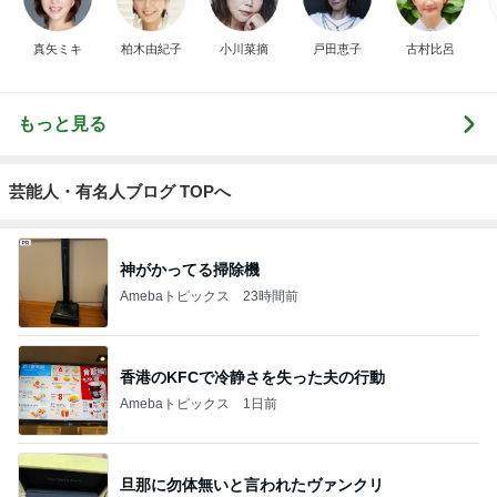
真矢ミキ
柏木由紀子
小川菜摘
戸田恵子
古村比呂
もっと見る
芸能人・有名人ブログ TOPへ
神がかってる掃除機
Amebaトピックス
23時間前
香港のKFCで冷静さを失った夫の行動
Amebaトピックス
1日前
旦那に勿体無いと言われたヴァンクリ