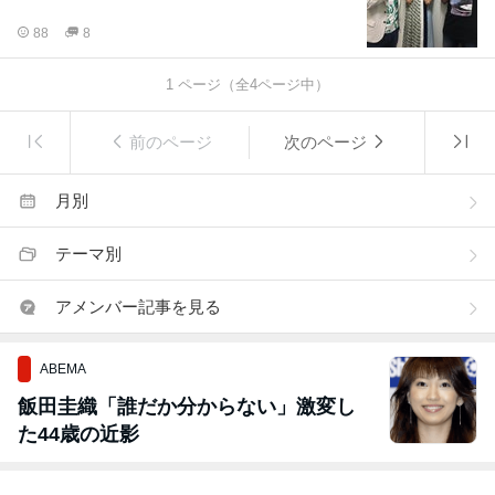
88
8
1
ページ（全
4
ページ中）
前のページ
次のページ
月別
テーマ別
アメンバー記事を見る
ABEMA
飯田圭織「誰だか分からない」激変し
た44歳の近影