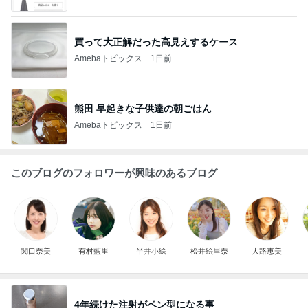
買って大正解だった高見えするケース
Amebaトピックス
1日前
熊田 早起きな子供達の朝ごはん
Amebaトピックス
1日前
このブログのフォロワーが興味のあるブログ
関口奈美
有村藍里
半井小絵
松井絵里奈
大路恵美
4年続けた注射がペン型になる事