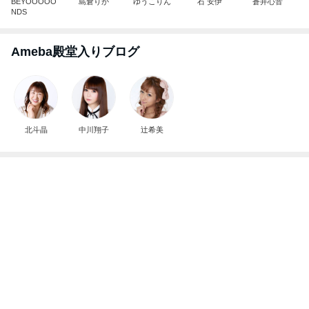
BEYOOOOO
島倉りか
ゆうこりん
石 安伊
蒼井心音
NDS
Ameba殿堂入りブログ
北斗晶
中川翔子
辻希美