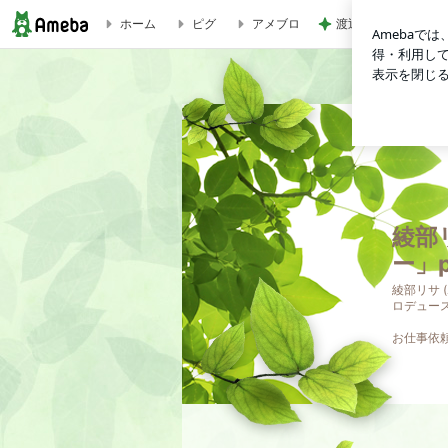
ホーム
ピグ
アメブロ
渡辺美奈代 3coin
綾部リサオフィシャルブログ 「ぽんこつハスキー」powered by
綾部
ー」p
綾部リサ 
ロデュース公
お仕事依頼a