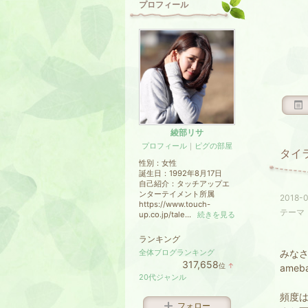
プロフィール
綾部リサ
プロフィール
｜
ピグの部屋
タイ
性別：
女性
誕生日：
1992年8月17日
自己紹介：タッチアップエ
ンターテイメント所属
2018-0
https://www.touch-
テーマ
up.co.jp/tale...
続きを見る
ランキング
全体ブログランキング
みな
317,658
位
↑
ame
ラ
20代ジャンル
ン
キ
頻度
ン
フォロー