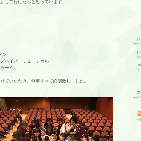
更新して行けたらと思っています。
お
s
〜23
ルズハイパーミュージカル
m
イラー△」
明
させていただき、無事すべて終演致しました。
ブ
※