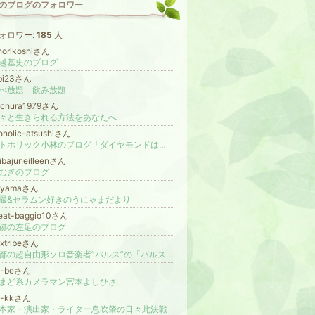
のブログのフォロワー
ォロワー:
185
人
horikoshiさん
越基史のブログ
ibi23さん
べ放題 飲み放題
achura1979さん
々と生きられる方法をあなたへ
oholic-atsushiさん
オトホリック小林のブログ「ダイヤモンドは砕け散る」
ibajuneilleenさん
むぎのブログ
nyamaさん
撮&セラムン好きのうにゃまだより
eat-baggio10さん
跡の左足のブログ
xtribeさん
京都の超自由形ソロ音楽者”バルス”の「バルスティックBLOG」
z-beさん
まど系カメラマン宮本よしひさ
bi-kkさん
本家・演出家・ライター息吹肇の日々此決戦