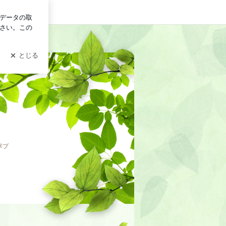
ン
キ
宰プ