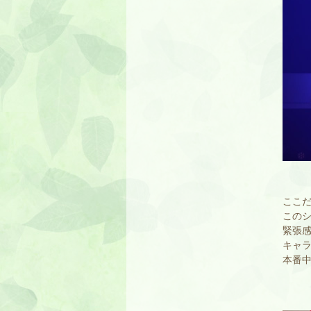
ここ
この
緊張
キャ
本番