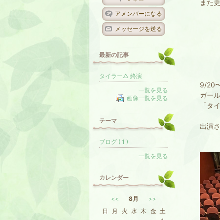
また
グ
上
アメンバーになる
昇
メッセージを送る
最新の記事
タイラー△ 終演
9/20
一覧を見る
ガー
画像一覧を見る
「タ
テーマ
出演
ブログ ( 1 )
一覧を見る
カレンダー
<<
8月
>>
日
月
火
水
木
金
土