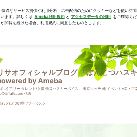
sでの購入品
芸能人ブログ
人気ブログ
新規登録
ログイ
 Ameba
リサオフィシャルブログ 「ぽんこつハス
owered by Ameba
(ポン) フリー タレント/女優 低音ハスキーボイス。 東京ルッチ 他 イベントMC・主
演fullscore 代表
ybrsp1081@ヤフー.co.jp