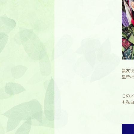
親友
皇帝
この
も私