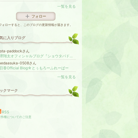
一覧を見る
フォロー
フォローすると、このブログの更新情報が届きます。
気に入りブログ
hota-paddockさん
小堺翔太オフィシャルブログ『ショウタパドック』Powered by Ameba
aedaasuka-0508さん
日香Official Blog☆とぅもろーふれーばー
一覧を見る
ックマーク
RSS
著作権についてのご注意