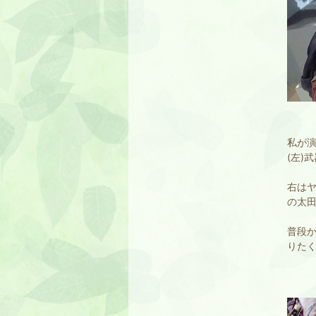
私が
(左)
右は
の太
普段
りた