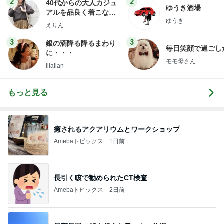
2
2
40代からの大人カジュ
ゆうき酒場
アルを品良く着こなす
ゆうき
ファッションブログ
えりん
3
3
銀の滴降る降るまわり
毎日笑顔で過ごし
に・・・
モモ母さん
illallan
もっと見る
癒されるアクアリウムとワークショップ
Amebaトピックス
1日前
長引く咳で勧められたCT検査
Amebaトピックス
2日前