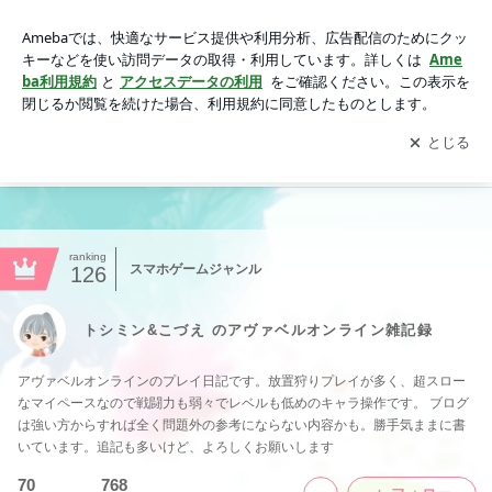
トシミン&こづえ のアヴァベルオンライン雑記録
アプリをダウンロードして
ブログの更新通知
を受け取りまし
開く
ょう。
ranking
スマホゲームジャンル
126
トシミン&こづえ のアヴァベルオンライン雑記録
アヴァベルオンラインのプレイ日記です。放置狩りプレイが多く、超スロー
なマイペースなので戦闘力も弱々でレベルも低めのキャラ操作です。 ブログ
は強い方からすれば全く問題外の参考にならない内容かも。勝手気ままに書
いています。追記も多いけど、よろしくお願いします
70
768