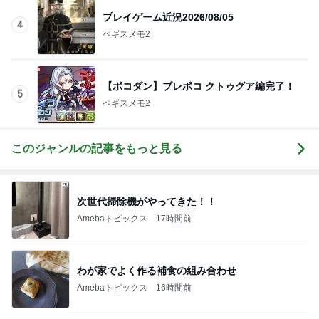
プレイゲーム近況2026/08/05
4
ペギスメモ2
【ポコダン】ブレポコ クトゥグア編完了！
5
ペギスメモ2
このジャンルの記事をもっと見る
次世代掃除機がやってきた！！
Amebaトピックス
17時間前
わが家でよく作る補食の組み合わせ
Amebaトピックス
16時間前