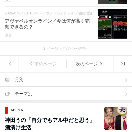
7
2026-07-04 01:10:44
・
アヴァベルオンライン 独自検証
アヴァベルオンライン／今は何が高く売
却できるの？
6
1
ページ（全
77
ページ中）
前のページ
次のページ
月別
テーマ別
ABEMA
神田うの「自分でもアル中だと思う」
酒漬け生活