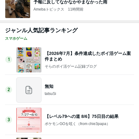
予報に反してなかなかやまなかった雨
Amebaトピックス
11時間前
ジャンル人気記事ランキング
スマホゲーム
【2026年7月】条件達成したポイ活ゲーム案
件まとめ
1
そらのポイ活ゲーム記録ブログ
無知
2
tatsuSi
【レベル79への道 8/6】75日目の結果
3
ポケモンGOを呟く（from chie3papa）