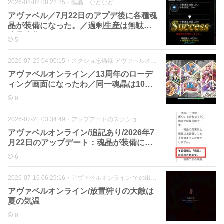
2026-08-02 08:22:25
・
魂晶 などなど
アヴァベル／7月22日のアプデ後に各種魂
晶が装備になった。／過剰生産は無駄／
魂晶強化したわ
5
2026-07-25 04:00:15
・
スクショ忘備録 アヴァベルオンライン
アヴァベルオンライン／13周年のローデ
ィング画面になったわ／同一魂晶は10個
まで
6
2026-07-21 03:34:49
・
アップデートのスクショ
アヴァベルオンライン/追記あり/2026年7
月22日のアップデート：魂晶が装備にな
る など
6
2026-07-16 06:29:16
・
アヴァベルオンライン での出来事
アヴァベルオンライン/放置狩りの大敵は
夏の気温
6