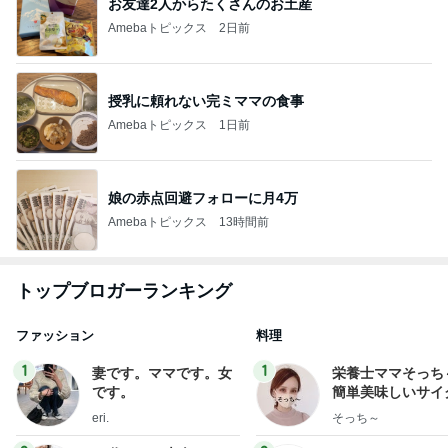
お友達2人からたくさんのお土産
Amebaトピックス
2日前
授乳に頼れない完ミママの食事
Amebaトピックス
1日前
娘の赤点回避フォローに月4万
Amebaトピックス
13時間前
トップブロガーランキング
ファッション
料理
1
1
妻です。ママです。女
栄養士ママそっち
です。
簡単美味しいサイ
献立
eri.
そっち～