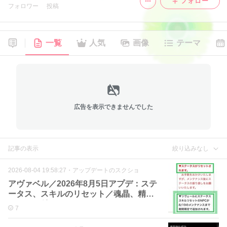
フォロー
フォロワー
投稿
一覧
人気
画像
テーマ
広告を表示できませんでした
記事の表示
絞り込みなし
2026-08-04 19:58:27
・
アップデートのスクショ
アヴァベル／2026年8月5日アプデ：ステ
ータス、スキルのリセット／魂晶、精錬
にランク付け
7