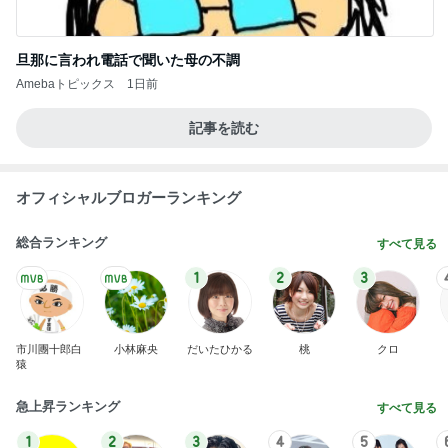
旦那に言われ電話で聞いた母の不調
Amebaトピックス
1日前
記事を読む
オフィシャルブロガーランキング
総合ランキング
すべて見る
1
2
3
市川團十郎白
小林麻央
だいたひかる
桃
クロ
猿
急上昇ランキング
すべて見る
1
2
3
4
5