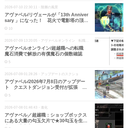
2026-07-10 22:30:11
・
階層の風景
アヴァベル/リヴェールが「13th Anniver
sary 」になった！ 花火で電影塔の頂上
へ
10
2026-07-09 13:20:05
・
アヴァベルオンライン 転職・スキル関連
アヴァベルオンライン/超越職への転職
魔石消費で解放の有償魔石の個数確認
5
2026-07-09 01:28:26
・
アップデートのスクショ
アヴァベル/2026年7月8日のアップデー
ト クエストダンジョン受付が拡張 な
ど
5
2026-07-08 01:46:43
・
進化
アヴァベル／超越職：ショップボックス
にある大量の勾玉欠片で★30勾玉を生
産。 注意点など