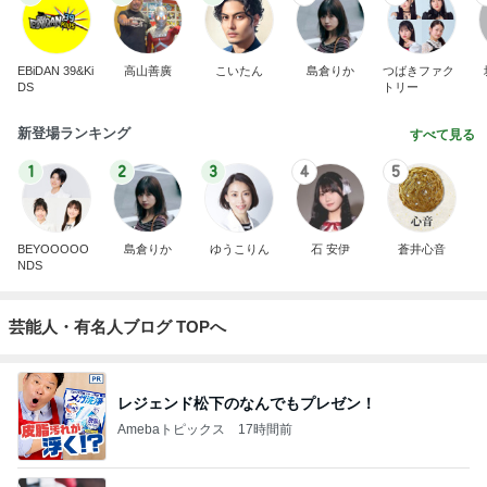
EBiDAN 39&Ki
高山善廣
こいたん
島倉りか
つばきファク
DS
トリー
新登場ランキング
すべて見る
1
2
3
4
5
BEYOOOOO
島倉りか
ゆうこりん
石 安伊
蒼井心音
NDS
芸能人・有名人ブログ TOPへ
レジェンド松下のなんでもプレゼン！
Amebaトピックス
17時間前