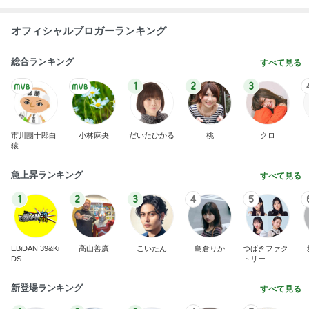
BEYOOOOO
島倉りか
ゆうこりん
石 安伊
蒼井心音
NDS
芸能人・有名人ブログ TOPへ
神がかってる掃除機
Amebaトピックス
5時間前
毎日文句で早く始まってほしい給食
Amebaトピックス
1日前
大阪と比べ濃いと感じた丸亀の出汁
Amebaトピックス
1日前