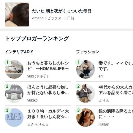
だいた 朝と夜がくっついた毎日
Amebaトピックス
1日前
トップブロガーランキング
インテリア&DIY
ファッション
1
1
おうちと暮らしのレシ
妻です。ママです
ピ 〜HOME&LIFE〜
です。
yuki (ドキ子）
eri.
2
2
ほんとうに必要な物し
40代からの大人
か持たない暮らし◆Ke
アルを品良く着こ
ep Life Simple◆〜イ
ファッションブロ
yukiko
えりん
ンテリアのきろく〜
3
3
１００均・カルディ大
銀の滴降る降るま
好き！食いしん坊☆き
に・・・
らりん☆のブログ
☆きらりん☆
illallan