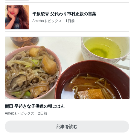
オフィシャルブロガーランキング
総合ランキング
すべて見る
1
2
3
市川團十郎白
小林麻央
だいたひかる
桃
クロ
猿
急上昇ランキング
すべて見る
1
2
3
4
5
EBiDAN 39&Ki
高山善廣
こいたん
島倉りか
つばきファク
DS
トリー
新登場ランキング
すべて見る
1
2
3
4
5