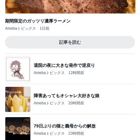
Amebaトピックス
23時間前
記事を読む
だいた 夫が好きな牛タンのケーキ
Amebaトピックス
17時間前
ジャンル人気記事ランキング
インテリア・暮らし
《閲覧注意！》蛇口一体型の浄水器をつけた
結果。
1
おうちと暮らしのレシピ 〜HOME&LIFE〜
予算オーバーであきらめた家具。
2
おうちと暮らしのレシピ 〜HOME&LIFE〜