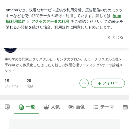
Aura Hand Crystal®
アプリをダウンロードして
ブログの更新通知
を受け取りまし
開く
ょう。
Aura Hand Crystal®
手相学の専門家とクリスタルヒーリングのプロが、カラークリスタル心理 x
手相学 から体系化した まったく新しい深層心理リーディング&オーラ診断メ
ソッド
19
20
フォロー
フォロワー
投稿
一覧
人気
画像
テーマ