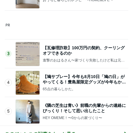
血糖値が爆上がりすると思うラーメン
Amebaトピックス
2日前
だいた 息子の布団はハーフケット
Amebaトピックス
1日前
弟の送迎で動いた引きこもり息子
Amebaトピックス
1日前