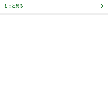
もっと見る
秋野暢子 25年ぶり夫婦役と再会
Amebaトピックス
2日前
混んでいる病院でまだ暫く待機
Amebaトピックス
1日前
18歳息子の自炊に笑った切り方
Amebaトピックス
1日前
神がかってる掃除機
Amebaトピックス
5時間前