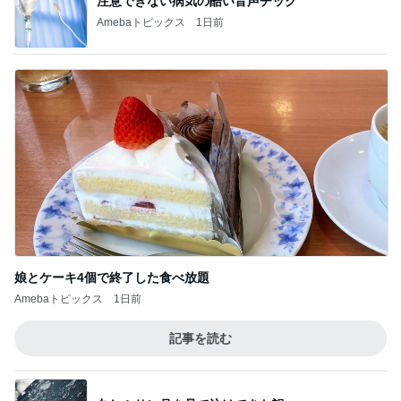
神がかってる掃除機
Amebaトピックス
5時間前
平原綾香 航海士ではない方向音痴
Amebaトピックス
1日前
調子がもうひとつで朝から病院
Amebaトピックス
18時間前