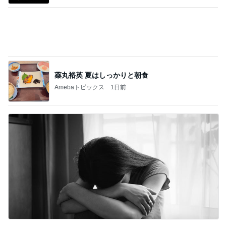
【瓦修理詐欺】100万円の契約、クーリング
オフできるのか
3
進撃のおはるさん〜家づくり失敗したけど私は元気
です〜
【鳩サブレー】今年も8月10日「鳩の日」が
やってくる！豊島屋限定グッズが今年もかわ
4
いすぎる♡
65点の暮らしかた。
《隣の芝生は青い》前職の先輩からの連絡に
びっくり！そして思い出したこと
5
HEY OMEME！〜0からの家づくり〜
このジャンルの記事をもっと見る