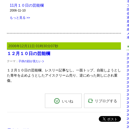
オ
11月１０日の芸能欄
ブ
故
2006-11-10
会
過
もっと見る >>
差
感
メ
本
2006年12月11日 01時30分07秒
１２月１０日の芸能欄
2
2
テーマ：
子供の顔が見たい
2
2
１２月１０日の芸能欄、レスリー記事なし。一面トップ、自殺しようとし
2
2
た青年を止めようとしたアイスクリーム売り、逆にめった刺しにされ重
2
傷。
2
2
2
2
2
リブログする
いいね
2
2
2
2
ポスト
2
2
2