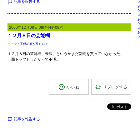
記事を報告する
2
2
2
2
2
2
2006年12月08日 09時44分08秒
2
2
１２月８日の芸能欄
2
テーマ：
子供の顔が見たい
１２月８日の芸能欄、未読。というかまだ新聞を買っていなかった。
一面トップもしたがって不明。
リブログする
いいね
ポスト
記事を報告する