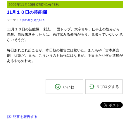
2006年11月10日 07時41分47秒
11月１０日の芸能欄
テーマ：
子供の顔が見たい
11月１０日の芸能欄、未読。一面トップ、大卒青年、仕事上の悩みから
自殺。自殺未遂をした人は、再び試みる傾向があり、見張っていないと危
ないそうだ。
毎日あれこれ起こるが、昨日朝の報告には驚いた。またもや「吉本新喜
劇」状態だ。まあ、こういうのも勉強にはなるが。明日あたり何か進展が
あるやも知れぬ。
リブログする
いいね
ポスト
記事を報告する