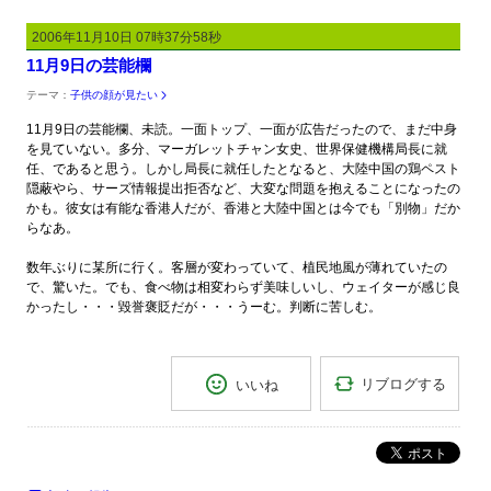
2006年11月10日 07時37分58秒
11月9日の芸能欄
テーマ：
子供の顔が見たい
11月9日の芸能欄、未読。一面トップ、一面が広告だったので、まだ中身
を見ていない。多分、マーガレットチャン女史、世界保健機構局長に就
任、であると思う。しかし局長に就任したとなると、大陸中国の鶏ペスト
隠蔽やら、サーズ情報提出拒否など、大変な問題を抱えることになったの
かも。彼女は有能な香港人だが、香港と大陸中国とは今でも「別物」だか
らなあ。
数年ぶりに某所に行く。客層が変わっていて、植民地風が薄れていたの
で、驚いた。でも、食べ物は相変わらず美味しいし、ウェイターが感じ良
かったし・・・毀誉褒貶だが・・・うーむ。判断に苦しむ。
リブログする
いいね
ポスト