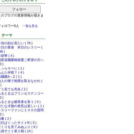
このブログのフォロワー
フォロー
このブログの更新情報が届きま
す
フォロワー0人
一覧を見る
テーマ
供の顔が見たい ( 78 )
本日の香港 本日のレスリー (
96 )
碧華 ( 4 )
明星張國榮報精選ご希望の方へ
3 )
っらそーに ( 1 )
んた何様？ ( 4 )
國榮A～Z ( 1 )
他人の褌で相撲を取るなかれ (
 )
う見ても売名 ( 2 )
あるときはプリンセステンコー
0 )
あるときは被害者を装う ( 0 )
新たな才能の発見は楽しい ( 1 )
レスリーファンに１００の質問
2 )
像 ( 2 )
連日ぱくったサイトR ( 3 )
ぱくりを見てみぬふり ( 6 )
員サイト第２期 ( 14 )