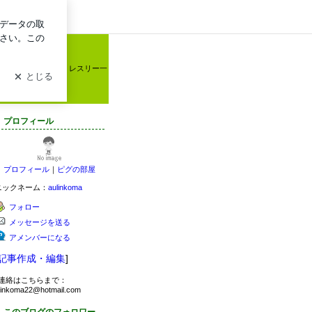
ログイン
関するブログです。レスリー一
プロフィール
プロフィール
｜
ピグの部屋
ニックネーム：
aulinkoma
フォロー
メッセージを送る
アメンバーになる
記事作成・編集
]
連絡はこちらまで：
linkoma22@hotmail.com