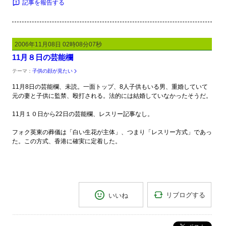
記事を報告する
2006年11月08日 02時08分07秒
11月８日の芸能欄
テーマ：
子供の顔が見たい
11月8日の芸能欄、未読。一面トップ、8人子供もいる男、重婚していて
元の妻と子供に監禁、殴打される。法的には結婚していなかったそうだ。
11月１０日から22日の芸能欄、レスリー記事なし。
フォク英東の葬儀は「白い生花が主体」、つまり「レスリー方式」であっ
た。この方式、香港に確実に定着した。
リブログする
いいね