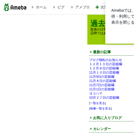
次男がくれた旨過ぎ
ホーム
ピグ
アメブロ
過去現在未来のレスリーチェン（張國榮）
過去現在未
香港の日常および、我らが若
辺倒ではありません。他のレ
最新の記事
ブログ移転のお知らせ
１２月１０日の芸能欄
１２月８日の芸能欄
11月１０日の芸能欄
11月9日の芸能欄
11月８日の芸能欄
11月7日の芸能欄
11月1日の芸能欄
ヨコハマ
10月２７日の芸能欄
[
一覧を見る
]
[
画像一覧を見る
]
お気に入りブログ
カレンダー