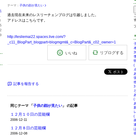
テーマ：
子供の顔が見たい
土
過去現在未来のレスリーチェンブログは引越しました。
1
アドレスはこちらです。
8
5
2
9
http://lesliemai22.spaces.live.com/?
_c11_BlogPart_blogpart=blogmgmt&_c=BlogPart&_c02_owner=1
子
リブログする
3
いいね
李
( 
え
ポスト
あ
張
記事を報告する
3
ど
( 
同じテーマ 「
子供の顔が見たい
」 の記事
１２月１０日の芸能欄
( 
2006-12-11
画
１２月８日の芸能欄
会
2006-12-08