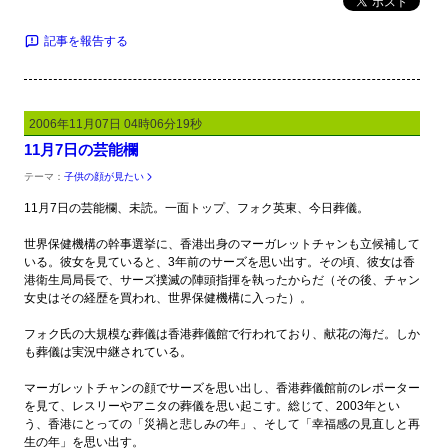
ポスト
記事を報告する
2006年11月07日 04時06分19秒
11月7日の芸能欄
テーマ：
子供の顔が見たい
11月7日の芸能欄、未読。一面トップ、フォク英東、今日葬儀。
世界保健機構の幹事選挙に、香港出身のマーガレットチャンも立候補して
いる。彼女を見ていると、3年前のサーズを思い出す。その頃、彼女は香
港衛生局局長で、サーズ撲滅の陣頭指揮を執ったからだ（その後、チャン
女史はその経歴を買われ、世界保健機構に入った）。
フォク氏の大規模な葬儀は香港葬儀館で行われており、献花の海だ。しか
も葬儀は実況中継されている。
マーガレットチャンの顔でサーズを思い出し、香港葬儀館前のレポーター
を見て、レスリーやアニタの葬儀を思い起こす。総じて、2003年とい
う、香港にとっての「災禍と悲しみの年」、そして「幸福感の見直しと再
生の年」を思い出す。