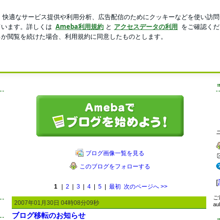
る豚まんと焼売
新規登録
芸能人ブログ
人気ブログ
来のレスリーチェン（張國榮）
旦那・故レスリー（レスリーチェン、レスリーチョン、レスリーチャン、張國榮）チェンに
スリーサイの常連が見ても、つまらないと思います。
ブログ画像一覧を見る
このブログをフォローする
[
1
|
2
|
3
|
4
|
5
|
最初
次のページへ
>>
ご
2007年01月30日 04時08分09秒
au
ブログ移転のお知らせ