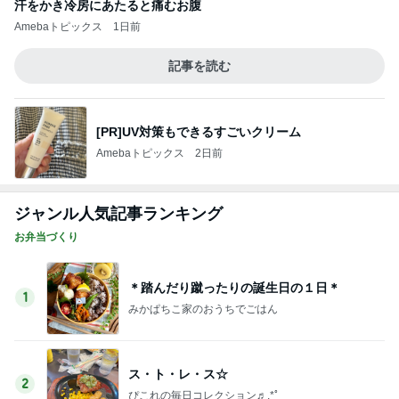
＊踏んだり蹴ったりの誕生日の１日＊
1
みかぱちこ家のおうちでごはん
ス・ト・レ・ス☆
2
ぴこれの毎日コレクション♬.*ﾟ
息子自慢いいですか？♡♡
3
酒ポンコツ女の息子LOVE blog♡♡
【正直レビューします！】ホントに良いの？
4
ｒｉｉ＊ごはんアルバム