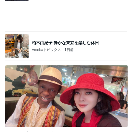
汗をかき冷房にあたると痛むお腹
Amebaトピックス
1日前
記事を読む
[PR]UV対策もできるすごいクリーム
Amebaトピックス
2日前
ジャンル人気記事ランキング
お弁当づくり