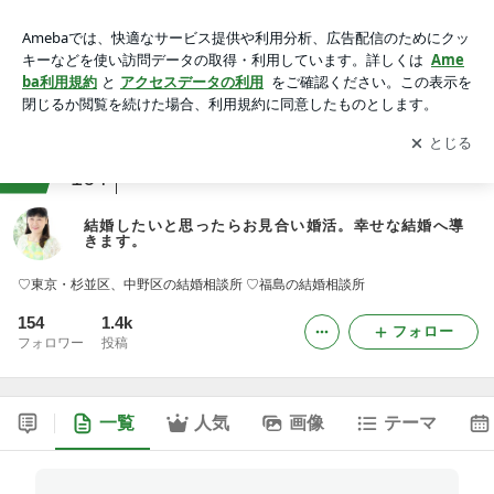
結婚したいと思ったらお見合い婚活。幸せな結婚へ導きます。
アプリをダウンロードして
ブログの更新通知
を受け取りまし
開く
ょう。
ranking
結婚相談所・仲介人ジャンル
164
結婚したいと思ったらお見合い婚活。幸せな結婚へ導
きます。
♡東京・杉並区、中野区の結婚相談所 ♡福島の結婚相談所
154
1.4k
フォロー
フォロワー
投稿
一覧
人気
画像
テーマ