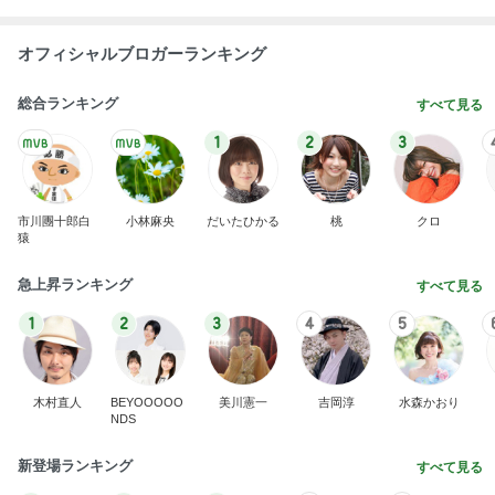
オフィシャルブロガーランキング
総合ランキング
すべて見る
1
2
3
市川團十郎白
小林麻央
だいたひかる
桃
クロ
猿
急上昇ランキング
すべて見る
1
2
3
4
5
木村直人
BEYOOOOO
美川憲一
吉岡淳
水森かおり
NDS
新登場ランキング
すべて見る