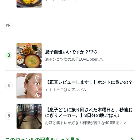
【息子どもに振り回された木曜日と、秒速お
にぎりメーカー。】3日分の晩ごはん♪
5
お酒と筋トレが好き！料理が苦手な40歳5児ママ主
婦のブログ♪リビング集合〜！！
このジャンルの記事をもっと見る
神がかってる掃除機
Amebaトピックス
11時間前
ウエスト78cmの0サイズパンツ
Amebaトピックス
17時間前
ほろっとほどけるほうじ茶の食感