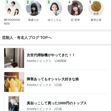
1
2
3
4
5
BEYOOOOO
島倉りか
ゆうこりん
石 安伊
蒼井心音
NDS
芸能人・有名人ブログ TOPへ
次世代掃除機がやってきた！！
Amebaトピックス
11時間前
障害あってもオシャレ大好きな娘
Amebaトピックス
1日前
真似っこして買った1000円のトップス
Amebaトピックス
2日前