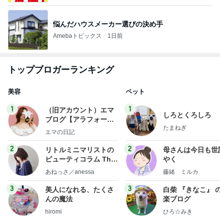
悩んだハウスメーカー選びの決め手
Amebaトピックス
1日前
トップブロガーランキング
美容
ペット
1
1
（旧アカウント）エマ
しろとくろしろ
ブログ【アラフォー会
たまねぎ
社売却セカンドライ
エマの日記
フ】
2
2
リトルミニマリストの
母さんは今日も世
ビューティコラム The
やく
little minimalist's bea
あねっさ／anessa
藤緒 ミルカ
uty colum
3
3
美人になれる、たくさ
白柴 『きなこ』 
んの魔法
楽ブログ
hiromi
ひろ☆みき